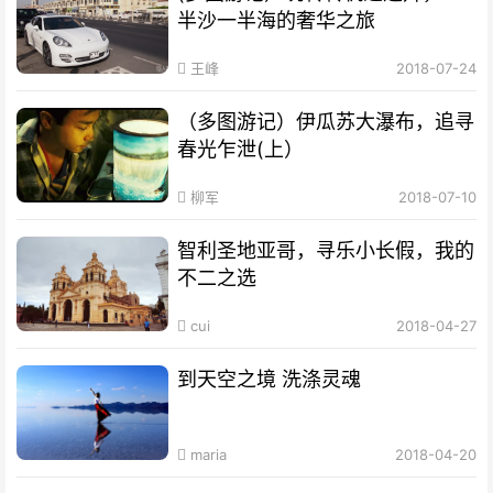
半沙一半海的奢华之旅
王峰
2018-07-24
（多图游记）伊瓜苏大瀑布，追寻
春光乍泄(上）
柳军
2018-07-10
智利圣地亚哥，寻乐小长假，我的
不二之选
cui
2018-04-27
到天空之境 洗涤灵魂
maria
2018-04-20