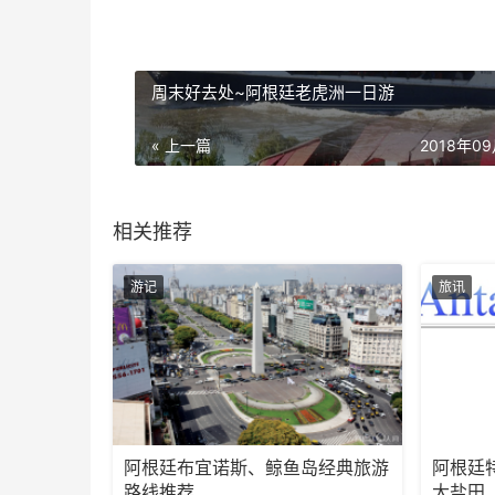
周末好去处~阿根廷老虎洲一日游
« 上一篇
2018年0
相关推荐
游记
旅讯
阿根廷布宜诺斯、鲸鱼岛经典旅游
阿根廷
路线推荐
大盐田