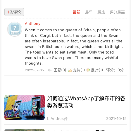
1
条评论
最新
最早
最热
评分最高
Anthony
When it comes to the queen of Britain, people often
think of Corgi, but in fact, the queen and the Swan
are often inseparable. In fact, the queen owns all the
swans in British public waters, which is her birthright.
The toad wants to eat swan meat. Only the toad
wants to have Swan pond. There are many wishful
thoughts.
回复(0)
支持(
1
)
反对(
1
)
评分：0分
2022-07-05
如何通过WhatsApp了解布市的各
类游览活动
Andres钟
2021-10-15