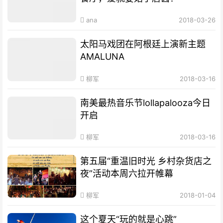
ana
2018-03-26
太阳马戏团在阿根廷上演新主题
AMALUNA
柳军
2018-03-16
南美最热音乐节lollapalooza今日
开启
柳军
2018-03-16
第五届“重温旧时光 乡村杂货店之
夜”活动本周六拉开帷幕
柳军
2018-01-04
这个夏天“玩的就是心跳”