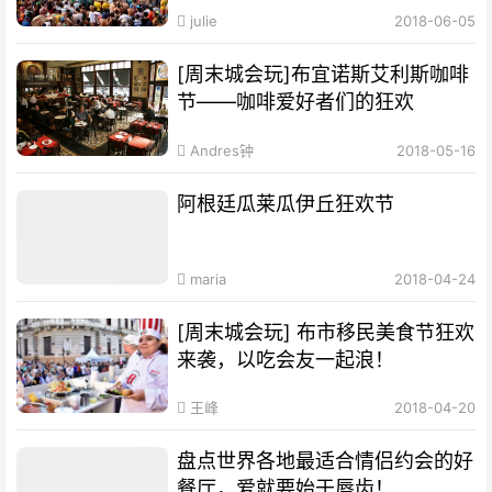
julie
2018-06-05
[周末城会玩]布宜诺斯艾利斯咖啡
节——咖啡爱好者们的狂欢
Andres钟
2018-05-16
阿根廷瓜莱瓜伊丘狂欢节
maria
2018-04-24
[周末城会玩] 布市移民美食节狂欢
来袭，以吃会友一起浪！
王峰
2018-04-20
盘点世界各地最适合情侣约会的好
餐厅，爱就要始于唇齿！