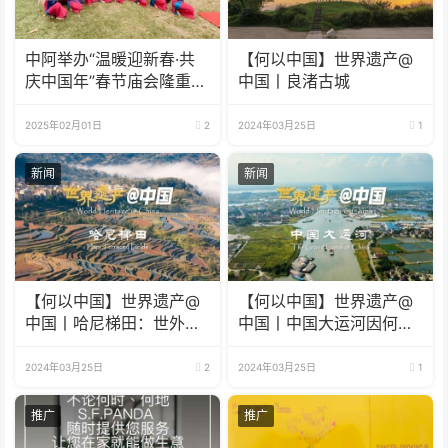
中阿举办“温暖迎新春·共
【何以中国】世界遗产@
庆中国年”春节庙会隆重举
中国丨良渚古城
行
2025年02月01日
2
2024年03月25日
1
新闻
新闻
【何以中国】世界遗产@
【何以中国】世界遗产@
中国丨哈尼梯田：世外桃
中国丨中国大运河因何成
源藏着科技密码
为流动的国家记忆？
2024年03月25日
2
2024年03月25日
1
推广
推广