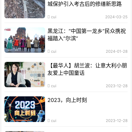
城保护引入考古后的修缮新思路
cui
2024-03-25
黑龙江：“中国第一龙乡”民众携祝
福踏入“尔滨”
cui
2024-01-28
【最华人】胡兰波：让意大利小朋
友爱上中国童话
cui
2023-12-28
2023，向上时刻
cui
2023-12-28