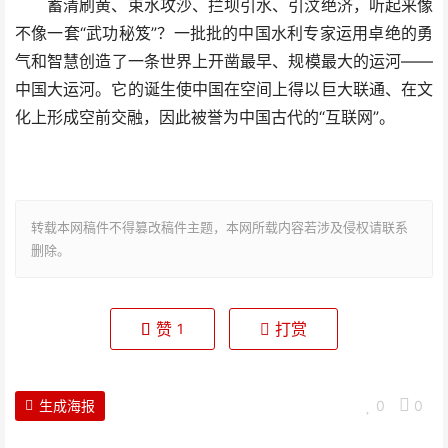
蓄清刷黄、束水攻沙、拦坝引水、引汶绝济，听起来像
不像一套“武功秘笈”？一批批的中国水利专家运用卓绝的勇
气和智慧创造了一条世界上开凿最早、规模最大的运河——
中国大运河。它的诞生使中国在空间上得以巨大联通、在文
化上形成空前交融，因此被誉为中国古代的“互联网”。
转载本网稿件不得篡改稿件主题，本网所载内容若涉及侵权请联系
删除。
赞
打赏
1
生成海报
0
0