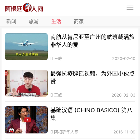
新闻
旅游
生活
商家
南航从肯尼亚至广州的航班载满旅
非华人的爱
王峰
2020-02-10
最强抗疫辟谣视频，为外国小伙点
赞
王峰
2020-02-03
基础汉语 (CHINO BASICO) 第八
集
阿根廷华人网
2016-11-09