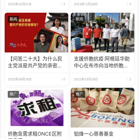
2025年02月01日
2
2023年12月28日
0
新闻
新闻
【问答二十大】为什么民
支援侨胞抗疫:阿根廷华助
主党派是共产党的亲密朋
中心在布市向当地侨胞发
友？
放防疫物资
2022年09月18日
0
2022年03月28日
2
推广
推广
侨胞急需求租ONCE区附
铂烽一心慈善基金