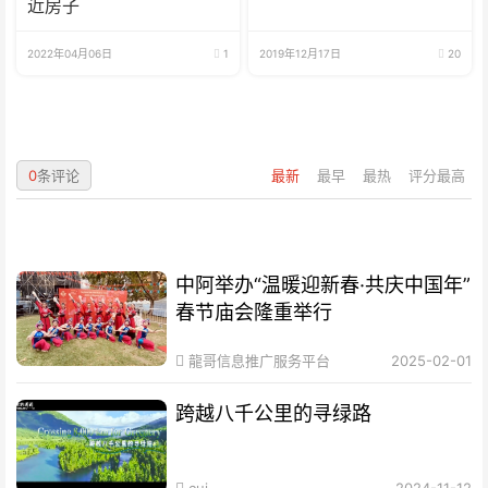
近房子
2022年04月06日
1
2019年12月17日
20
0
条评论
最新
最早
最热
评分最高
中阿举办“温暖迎新春·共庆中国年”
春节庙会隆重举行
龍哥信息推广服务平台
2025-02-01
跨越八千公里的寻绿路
cui
2024-11-12