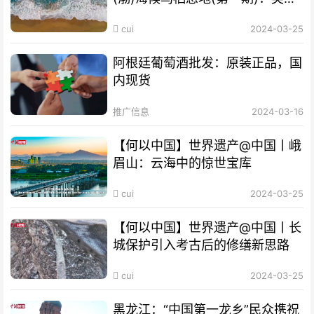
海湾成“鸟的天堂”
cui
2024-03-25
阿根廷葡萄酒批发：原装正品，国
内现货
推广信息
2024-03-16
【何以中国】世界遗产@中国丨峨
眉山：云海中的惊世宝库
cui
2024-03-25
【何以中国】世界遗产@中国丨长
城保护引入考古后的修缮新思路
cui
2024-03-25
黑龙江：“中国第一龙乡”民众携祝