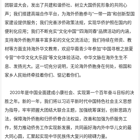
团联谊大会，发出了共建和谐侨社、树立大国侨民形象的共同心
声；我们搭建高端合作平台，为海外侨胞参与“一带一路”和创新型国
家建设提供服务；我们完善涉侨政策法规，实现华侨护照在国内的
便利化应用；我们不断充实“文化中国”“四海同春”品牌活动的内涵，
支持海外侨胞开展丰富多彩的文化交流活动；我们持续在师资、教
材等方面支持海外华文教育，欢迎华裔青少年参加“中国寻根之旅夏
令营”“中华文化大乐园”等文化体验活动，中华文脉在海外生生不
息、发扬光大。这一切充分说明，无论海外侨胞身在何处，祖国和
家乡人民始终牵挂着你们、惦记着你们。
2020年是中国全面建成小康社会、实现第一个百年奋斗目标的决
胜之年。新的一年，我们将以习近平新时代中国特色社会主义思想
为指导，牢牢把握大团结大联合主题，加强统筹谋划，创新思路方
法，保障海外侨胞和归侨侨眷合法权益，改善和加强为侨服务工
作，努力推动侨务工作实现新发展，共同画好海内外中华儿女的最
大同心圆，汇聚起实现中华民族伟大复兴的磅礴力量。