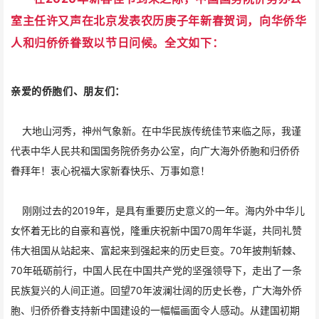
室主任许又声在北京发表农历庚子年新春贺词，向华侨华
人和归侨侨眷致以节日问候。
全文如下：
亲爱的侨胞们、朋友们：
大地山河秀，神州气象新。在中华民族传统佳节来临之际，我谨
代表中华人民共和国国务院侨务办公室，向广大海外侨胞和归侨侨
眷拜年！衷心祝福大家新春快乐、万事如意！
刚刚过去的2019年，是具有重要历史意义的一年。海内外中华儿
女怀着无比的自豪和喜悦，隆重庆祝新中国70周年华诞，共同礼赞
伟大祖国从站起来、富起来到强起来的历史巨变。70年披荆斩棘、
70年砥砺前行，中国人民在中国共产党的坚强领导下，走出了一条
民族复兴的人间正道。回望70年波澜壮阔的历史长卷，广大海外侨
胞、归侨侨眷支持新中国建设的一幅幅画面令人感动。从建国初期