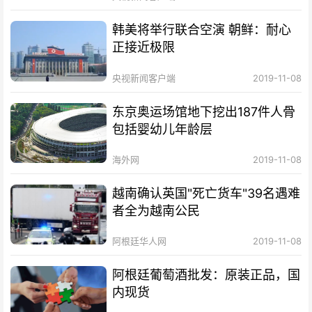
韩美将举行联合空演 朝鲜：耐心
正接近极限
央视新闻客户端
2019-11-08
东京奥运场馆地下挖出187件人骨
包括婴幼儿年龄层
海外网
2019-11-08
越南确认英国"死亡货车"39名遇难
者全为越南公民
阿根廷华人网
2019-11-08
阿根廷葡萄酒批发：原装正品，国
内现货