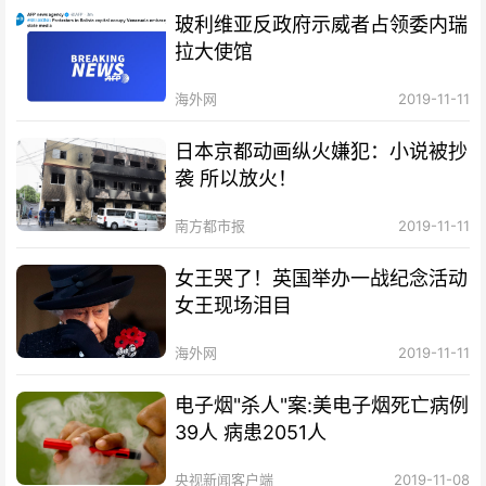
玻利维亚反政府示威者占领委内瑞
拉大使馆
海外网
2019-11-11
日本京都动画纵火嫌犯：小说被抄
袭 所以放火！
南方都市报
2019-11-11
女王哭了！英国举办一战纪念活动
女王现场泪目
海外网
2019-11-11
电子烟"杀人"案:美电子烟死亡病例
39人 病患2051人
央视新闻客户端
2019-11-08