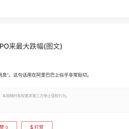
PO来最大跌幅(图文)
坏消息”。这句话用在阿里巴巴上似乎非常贴切。
。本网随时有权要求第三方停止侵权行为。
赞
打赏
0