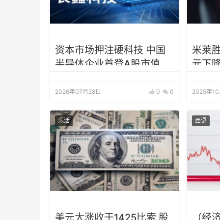
资本市场押注硬科技 中国
米莱
半导体企业首登A股市值榜
元下
首
2026年07月28日
0
0
2025年1
乐活
西语
美元大涨收于1425比索 股
（经