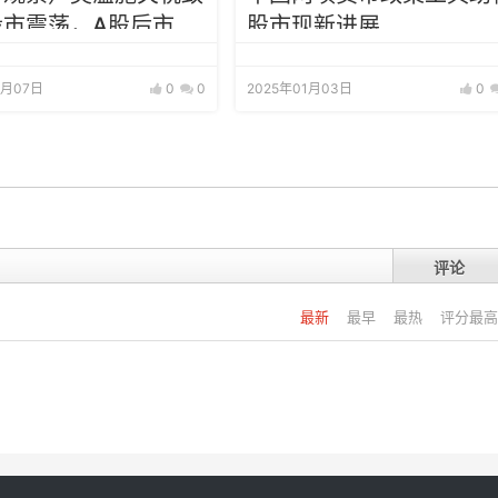
股市震荡，A股后市怎
股市现新进展
？
4月07日
0
0
2025年01月03日
0
评论
最新
最早
最热
评分最高