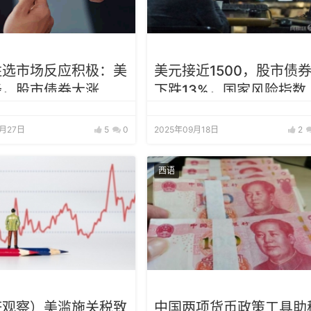
胜选市场反应积极：美
美元接近1500，股市债
降，股市债券大涨
下跌13%，国家风险指数
升
0月27日
5
0
2025年09月18日
2
西语
济观察）美滥施关税致
中国两项货币政策工具助