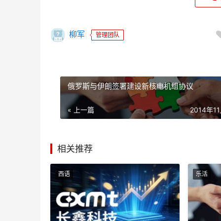
柳军
管理团队
俄罗斯与伊朗签署建设新核电机组协议
« 上一篇
2014年1
相关推荐
西语
乐活