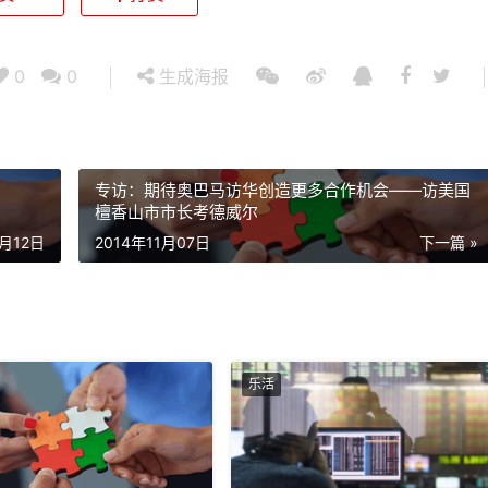
0
0
生成海报
专访：期待奥巴马访华创造更多合作机会——访美国
檀香山市市长考德威尔
1月12日
2014年11月07日
下一篇 »
乐活