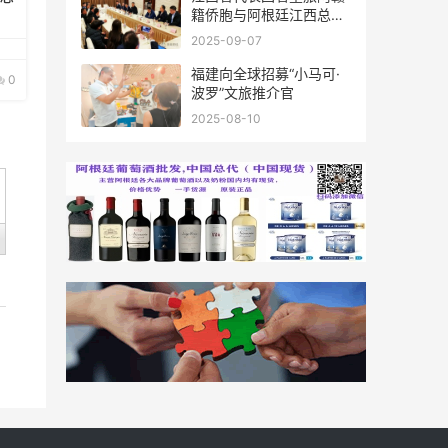
籍侨胞与阿根廷江西总商
会座谈
2025-09-07
福建向全球招募“小马可·
0
波罗”文旅推介官
2025-08-10