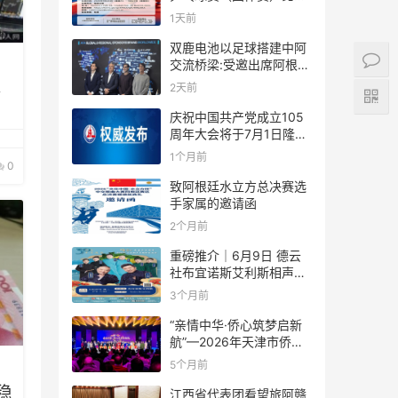
规则
1天前
双鹿电池以足球搭建中阿
交流桥梁:受邀出席阿根廷
足协赞助商招待会！
券
2天前
飙
庆祝中国共产党成立105
周年大会将于7月1日隆重
举行
1个月前
0
致阿根廷水立方总决赛选
手家属的邀请函
2个月前
重磅推介｜6月9日 德云
社布宜诺斯艾利斯相声专
场！国风曲艺邂逅南美风
3个月前
情，多元文化狂欢全城集
结！
“亲情中华·侨心筑梦启新
航”—2026年天津市侨界
新春联谊活动成功举办
5个月前
稳
江西省代表团看望旅阿赣