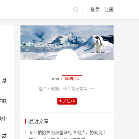
登录
注册
ana
管理团队
，基
这个人很懒，什么都没有留下～
下跌
关注TA
跌中
最近文章
专业拍摄护照和签证标准照片，协助网上
下跌