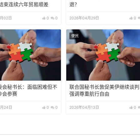
尼结束连续六年贸易顺差
退？
7月02日
0
0
2026年04月29日
0
便民
委会秘书长：面临困难但不
联合国秘书长敦促美伊继续谈判
沙会参赛
强调尊重航行自由
4月24日
0
0
2026年04月13日
0