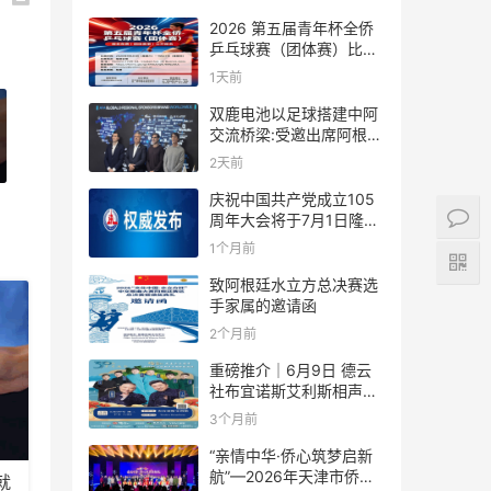
2026 第五届青年杯全侨
乒乓球赛（团体赛）比赛
规则
1天前
双鹿电池以足球搭建中阿
交流桥梁:受邀出席阿根廷
足协赞助商招待会！
2天前
庆祝中国共产党成立105
周年大会将于7月1日隆重
举行
1个月前
致阿根廷水立方总决赛选
手家属的邀请函
2个月前
重磅推介｜6月9日 德云
社布宜诺斯艾利斯相声专
场！国风曲艺邂逅南美风
3个月前
情，多元文化狂欢全城集
结！
“亲情中华·侨心筑梦启新
航”—2026年天津市侨界
就