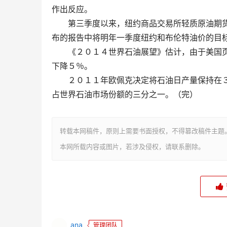
作出反应。
第三季度以来，纽约商品交易所轻质原油期货
布的报告中将明年一季度纽约和布伦特油价的目
《２０１４世界石油展望》估计，由于美国页
下降５％。
２０１１年欧佩克决定将石油日产量保持在
占世界石油市场份额的三分之一。（完）
转载本网稿件，原则上需要书面授权，不得篡改稿件主题
本网所载内容或图片，若涉及侵权，请联系删除。
ana
管理团队