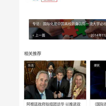
专访：国际化是中国高校跻身国际一流大学必
« 上一篇
2014年1
相关推荐
乐活
便民
阿根廷政府拟组团访华 以推进双
（国际