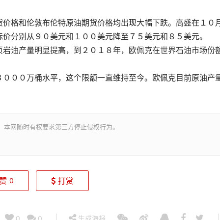
价格和伦敦布伦特原油期货价格均出现大幅下跌。高盛在１０
标价分别从９０美元和１００美元降至７５美元和８５美元。
岩油产量明显提高，到２０１８年，欧佩克在世界石油市场份
３０００万桶水平，这个限额一直维持至今。欧佩克目前原油产
。本网随时有权要求第三方停止侵权行为。
赞
打赏
0
0
0
生成海报