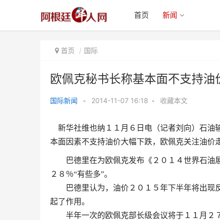
首页
新闻
首页
国际
欧佩克秘书长称基本面不支持油
国际新闻
•
2014-11-07 16:18
•
收藏本文
欧佩克秘书长称基本面不支持油价
大幅下跌
新华社维也纳１１月６日电（记者刘向）石油输
本面因素不支持油价大幅下跌，欧佩克关注油价
巴德里在为欧佩克发布《２０１４世界石油展
２８％“有些多”。
巴德里认为，油价２０１５年下半年将出现反
起了作用。
半年一次的欧佩克部长级会议将于１１月２７