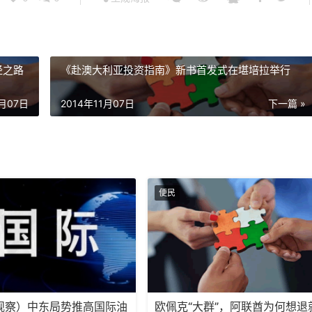
经之路
《赴澳大利亚投资指南》新书首发式在堪培拉举行
1月07日
2014年11月07日
下一篇 »
便民
观察）中东局势推高国际油
欧佩克“大群”，阿联酋为何想退