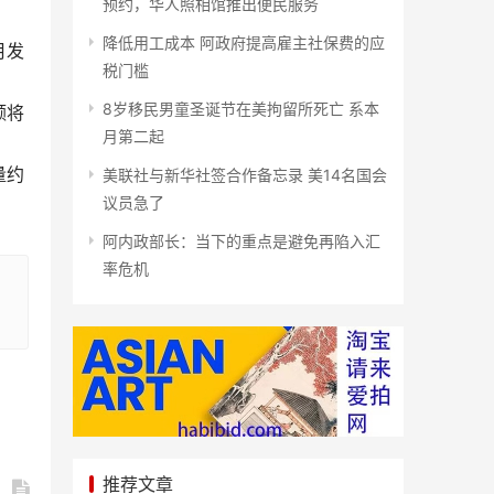
预约，华人照相馆推出便民服务
降低用工成本 阿政府提高雇主社保费的应
月发
税门槛
8岁移民男童圣诞节在美拘留所死亡 系本
额将
月第二起
量约
美联社与新华社签合作备忘录 美14名国会
议员急了
阿内政部长：当下的重点是避免再陷入汇
率危机
推荐文章