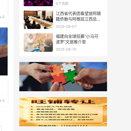
新春联谊活动成功举办
5个月前
江西省代表团看望旅阿赣
0
籍侨胞与阿根廷江西总商
会座谈
2025-09-07
福建向全球招募“小马可·
波罗”文旅推介官
2025-08-10
0