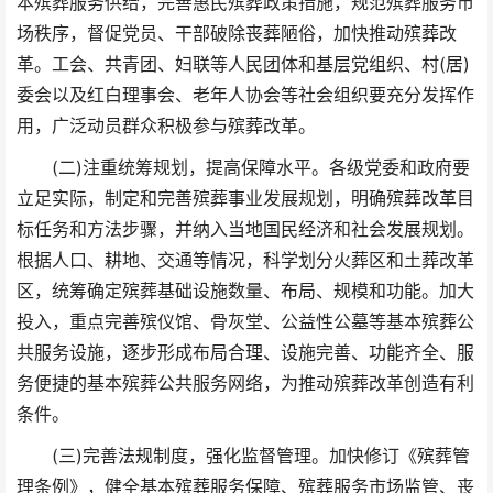
本殡葬服务供给，完善惠民殡葬政策措施，规范殡葬服务市
场秩序，督促党员、干部破除丧葬陋俗，加快推动殡葬改
革。工会、共青团、妇联等人民团体和基层党组织、村(居)
委会以及红白理事会、老年人协会等社会组织要充分发挥作
用，广泛动员群众积极参与殡葬改革。
(二)注重统筹规划，提高保障水平。各级党委和政府要
立足实际，制定和完善殡葬事业发展规划，明确殡葬改革目
标任务和方法步骤，并纳入当地国民经济和社会发展规划。
根据人口、耕地、交通等情况，科学划分火葬区和土葬改革
区，统筹确定殡葬基础设施数量、布局、规模和功能。加大
投入，重点完善殡仪馆、骨灰堂、公益性公墓等基本殡葬公
共服务设施，逐步形成布局合理、设施完善、功能齐全、服
务便捷的基本殡葬公共服务网络，为推动殡葬改革创造有利
条件。
(三)完善法规制度，强化监督管理。加快修订《殡葬管
理条例》，健全基本殡葬服务保障、殡葬服务市场监管、丧