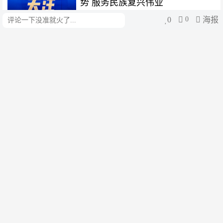
势 服务民族复兴伟业
0
0
海报
评论
中国新闻网
1周前
当越南姑娘“开”上中国地铁：一次
跨越山海的AI之约
中国新闻网
1周前
安逸成都，何以成为中国内陆开放
的高地？
中国新闻网
1周前
（长江十年行）给江河做“全科
CT” 重庆硬核科技守护巴山渝水
中国新闻网
1周前
一把铁锹，铲出浙江治理的民生温