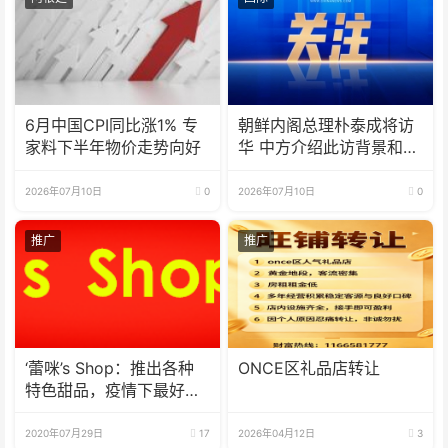
6月中国CPI同比涨1% 专
朝鲜内阁总理朴泰成将访
家料下半年物价走势向好
华 中方介绍此访背景和期
待
2026年07月10日
0
2026年07月10日
0
推广
推广
‘蕾咪’s Shop：推出各种
ONCE区礼品店转让
特色甜品，疫情下最好的
选择
2020年07月29日
17
2026年04月12日
3