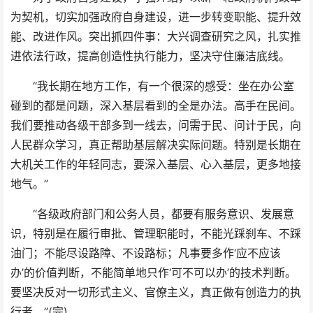
为契机，切实加强政府自身建设，进一步转变职能、提升效
能、改进作风。突出抓四件事：大兴调查研究之风，扎实推
进依法行政，提高创造性执行能力，坚决守住廉洁底线。
“我长期在地方工作，有一个很深的感受：坐在办公室
碰到的都是问题，深入基层看到的全是办法。高手在民间。
我们要推动各级干部多到一线去，问需于民、问计于民，向
人民群众学习，真正帮助基层解决实际问题。特别是长期在
大机关工作的年轻同志，要深入基层、心入基层，更多地接
地气。”
“各级政府部门和公务人员，都要有服务意识、发展意
识，特别是在履行审批、管理职能时，不能光踩刹车、不踩
油门；不能尽设路障、不设路标；凡事要多作‘应不应该
办’的价值判断，不能简单地只作‘可不可以办’的技术判断。
要坚决反对一切形式主义、官僚主义，真正做有创造力的执
行者。”(完)