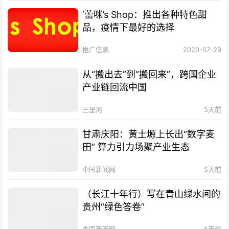
‘蕾咪’s Shop：推出各种特色甜
品，疫情下最好的选择
推广信息
2020-07-29
从“搬出去”到“搬回来”，跨国企业
产业链回流中国
三里河
5天前
甘肃庆阳：黄土塬上长出“数字麦
田” 算力引力场聚产业生态
中国新闻网
5天前
（长江十年行）写在青山绿水间的
贵州“绿色答卷”