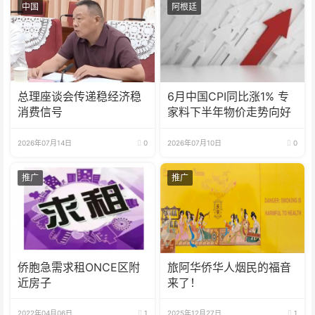
中国
阿根廷
总理座谈会传递稳经济稳
6月中国CPI同比涨1% 专
消费信号
家料下半年物价走势向好
2026年07月14日
0
2026年07月10日
0
推广
推广
侨胞急需求租ONCE区附
旅阿华侨华人烟民的福音
近房子
来了！
2022年04月06日
1
2025年12月27日
1