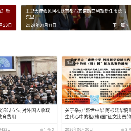
约》后
王卫大使会见阿根廷首都布宜诺斯艾利斯新任市长马
克里
0月23日
2024年01月11日
下一篇 »
乐活
欲通过立法 对外国人收取
关于举办“盛世中华 阿根廷华裔
教育费用
生代心中的祖(籍)国”征文比赛
知
7月22日
1
0
2026年06月30日
3