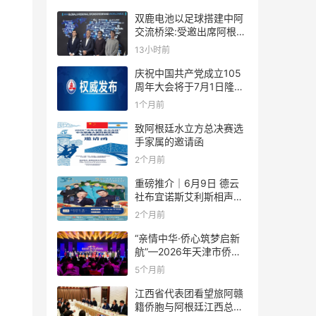
双鹿电池以足球搭建中阿
交流桥梁:受邀出席阿根廷
足协赞助商招待会！
13小时前
庆祝中国共产党成立105
周年大会将于7月1日隆重
举行
1个月前
致阿根廷水立方总决赛选
手家属的邀请函
2个月前
重磅推介｜6月9日 德云
社布宜诺斯艾利斯相声专
场！国风曲艺邂逅南美风
2个月前
情，多元文化狂欢全城集
结！
“亲情中华·侨心筑梦启新
航”—2026年天津市侨界
新春联谊活动成功举办
5个月前
江西省代表团看望旅阿赣
籍侨胞与阿根廷江西总商