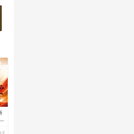
新
的通
0