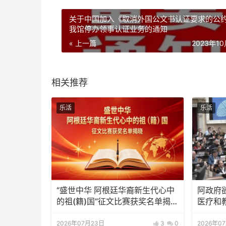
关于中国加入《取消外国公文书认证要求的公
我馆停办领事认证业务的通知
« 上一篇
2023年1
相关推荐
乐活
乐活
“盛世中华 阿根廷华裔新生代心中
阿政府
的祖(籍)国”征文比赛获奖名单揭晓
医疗和
及颁奖典礼暨分享会通知
2026年07月23日
3
0
2026年0