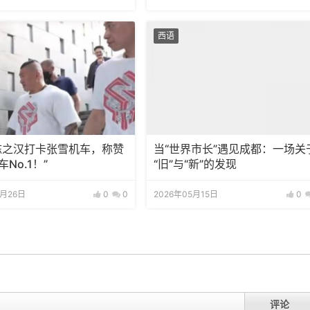
西语
”陈之汉打卡张雪机车，称赞
当“世界市长”遇见成都：一场关
车No.1！”
“旧”与“新”的发现
5月26日
0
0
2026年05月15日
0
评论