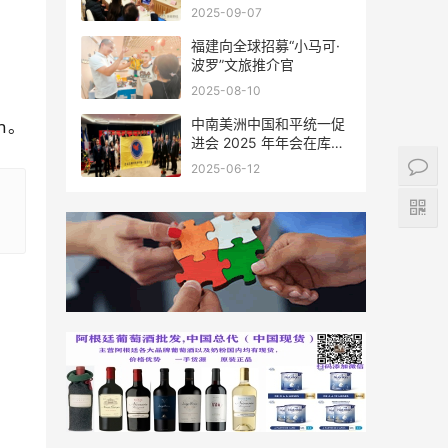
会座谈
2025-09-07
福建向全球招募“小马可·
波罗”文旅推介官
2025-08-10
中南美洲中国和平统一促
cn。
进会 2025 年年会在库拉
索圆满举行，共绘反“独”
2025-06-12
促统宏伟蓝图