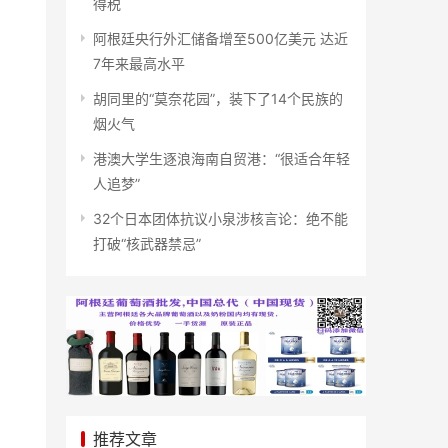
得税
阿根廷央行外汇储备增至500亿美元 达近
7年来最高水平
胡同里的“莫奈花园”，装下了14个民族的
烟火气
港澳大学生逐浪海南自贸港：“很适合年轻
人追梦”
32个日本团体抗议小泉涉核言论：绝不能
打破“核武器禁忌”
推荐文章