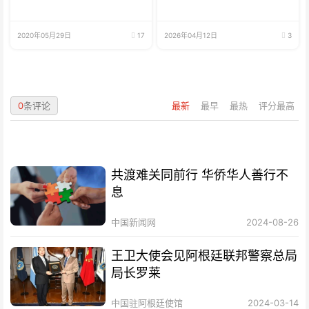
2020年05月29日
17
2026年04月12日
3
0
条评论
最新
最早
最热
评分最高
共渡难关同前行 华侨华人善行不
息
中国新闻网
2024-08-26
王卫大使会见阿根廷联邦警察总局
局长罗莱
中国驻阿根廷使馆
2024-03-14