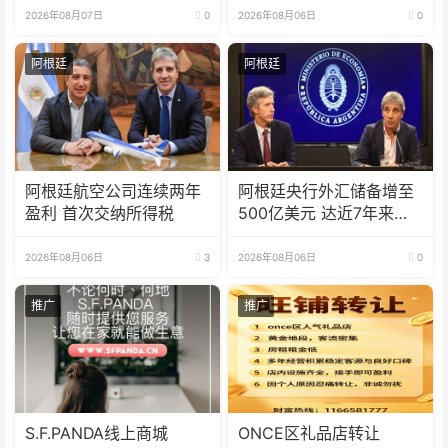
2026年08月07日
0
2026年08月06日
0
阿根廷
阿根廷
阿根廷航空公司连续两年
阿根廷央行外汇储备增至
盈利 首次交纳所得税
500亿美元 达近7年来最
高水平
2026年08月06日
3
2026年08月06日
0
推广
推广
S.F.PANDA线上商城
ONCE区礼品店转让