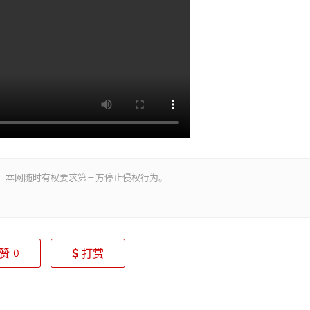
。本网随时有权要求第三方停止侵权行为。
赞
打赏
0