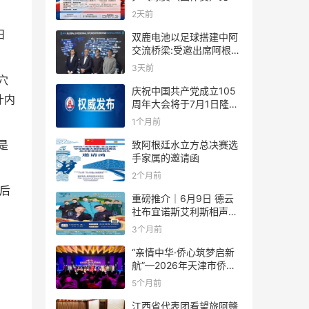
规则
2天前
日
双鹿电池以足球搭建中阿
交流桥梁:受邀出席阿根廷
足协赞助商招待会！
3天前
穴
庆祝中国共产党成立105
什内
周年大会将于7月1日隆重
举行
1个月前
致阿根廷水立方总决赛选
是
手家属的邀请函
2个月前
，后
重磅推介｜6月9日 德云
社布宜诺斯艾利斯相声专
场！国风曲艺邂逅南美风
3个月前
情，多元文化狂欢全城集
结！
“亲情中华·侨心筑梦启新
航”—2026年天津市侨界
新春联谊活动成功举办
5个月前
江西省代表团看望旅阿赣