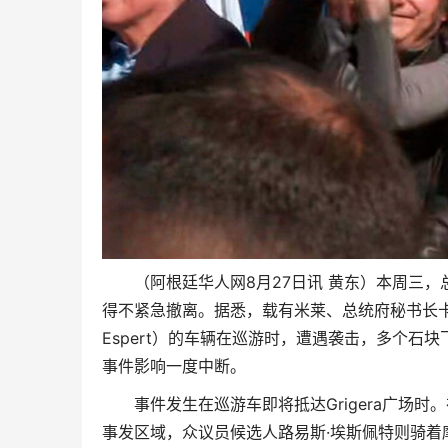
（阿根廷华人网8月27日讯 黄东）本周三，总
得不紧急撤离。据悉，载有米莱、总统府秘书长卡琳娜
Espert）的车辆在巡游时，遭遇袭击，多个石
事件影响一度中断。
事件发生在巡游车即将抵达Grigera广场
事发区域，众议员候选人路易斯·埃斯佩特则骑着