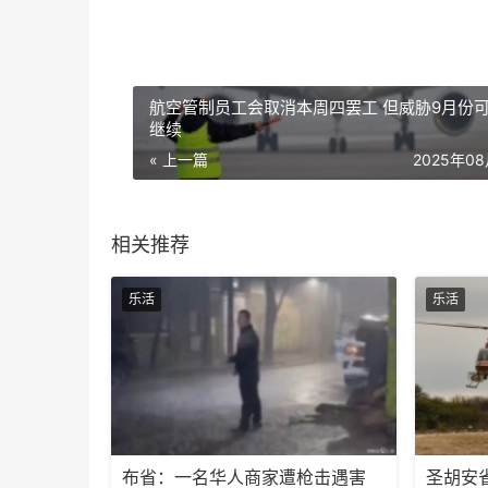
航空管制员工会取消本周四罢工 但威胁9月份
继续
« 上一篇
2025年0
相关推荐
乐活
乐活
布省：一名华人商家遭枪击遇害
圣胡安