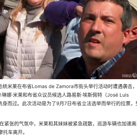
统米莱在布省Lomas de Zamora市街头举行活动时遭遇袭击
·米莱和布省众议员候选人路易斯·埃斯佩特（José Luis
块飞身而过。此次活动是为了9月7日布省立法选举而举行的拉票，
时。在紧张的气氛中，米莱和其妹妹被紧急疏散，巡游车辆也加速离
摩托车离开。