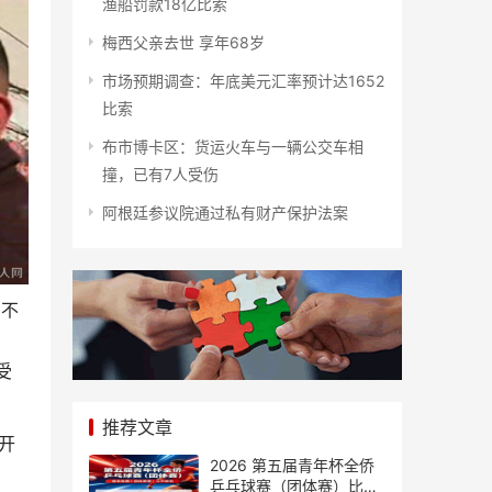
渔船罚款18亿比索
梅西父亲去世 享年68岁
市场预期调查：年底美元汇率预计达1652
比索
布市博卡区：货运火车与一辆公交车相
撞，已有7人受伤
阿根廷参议院通过私有财产保护法案
，不
受
推荐文章
开
2026 第五届青年杯全侨
乒乓球赛（团体赛）比赛