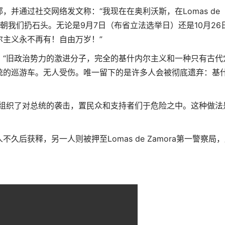
并通过社交网络发文称：“我现在在奥利沃斯，在Lomas de
，朝我们扔石头。无论是9月7日（布省立法选举日）还是10月26
主义永不再有！自由万岁！”
：“旧政治势力的激进分子，完全的基什内尔主义和一种只有古代
统的巡游车。无人受伤。唯一留下的是许多人会被彻底遗弃：基
义组织了对总统的袭击，置民众和支持者们于危险之中。这种做法
后获释，另一人则被押至Lomas de Zamora第一警察局