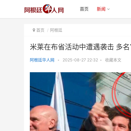
首页
新闻
首页
阿根廷
米莱在布省活动中遭遇袭击 多
阿根廷华人网
•
2025-08-27 22:32
•
收藏本文
米莱在布省活动中遭遇袭击 多名
官员发声谴责