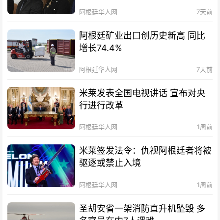
阿根廷华人网
7天前
阿根廷矿业出口创历史新高 同比
增长74.4%
阿根廷华人网
7天前
米莱发表全国电视讲话 宣布对央
行进行改革
阿根廷华人网
1周前
米莱签发法令：仇视阿根廷者将被
驱逐或禁止入境
阿根廷华人网
1周前
圣胡安省一架消防直升机坠毁 多