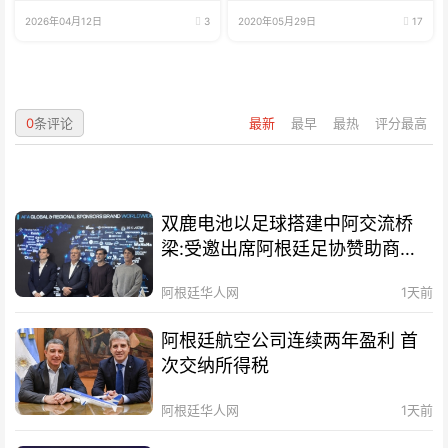
2026年04月12日
3
2020年05月29日
17
0
条评论
最新
最早
最热
评分最高
双鹿电池以足球搭建中阿交流桥
梁:受邀出席阿根廷足协赞助商招
待会！
阿根廷华人网
1天前
阿根廷航空公司连续两年盈利 首
次交纳所得税
阿根廷华人网
1天前