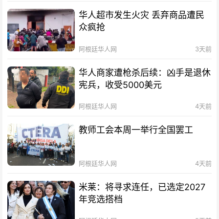
华人超市发生火灾 丢弃商品遭民
众疯抢
阿根廷华人网
3天前
华人商家遭枪杀后续：凶手是退休
宪兵，收受5000美元
阿根廷华人网
4天前
教师工会本周一举行全国罢工
阿根廷华人网
4天前
米莱：将寻求连任，已选定2027
年竞选搭档