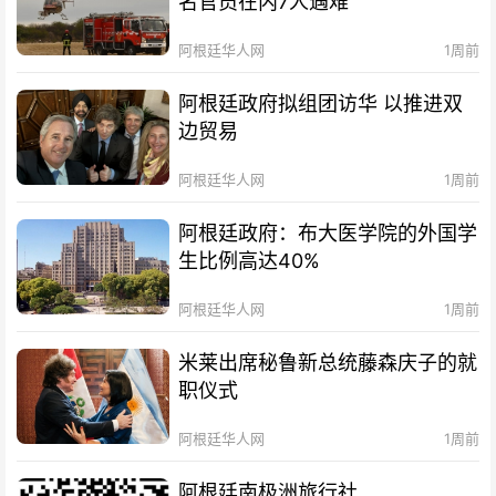
名官员在内7人遇难
阿根廷华人网
1周前
阿根廷政府拟组团访华 以推进双
边贸易
阿根廷华人网
1周前
阿根廷政府：布大医学院的外国学
生比例高达40%
阿根廷华人网
1周前
米莱出席秘鲁新总统藤森庆子的就
职仪式
阿根廷华人网
1周前
阿根廷南极洲旅行社