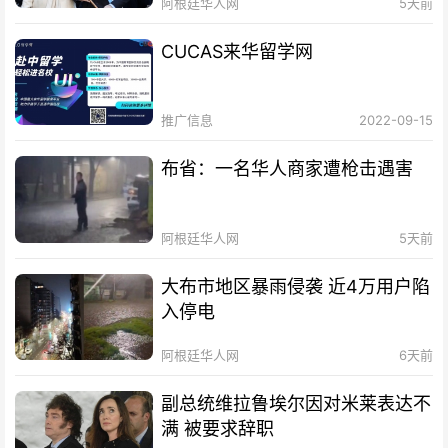
阿根廷华人网
5天前
CUCAS来华留学网
推广信息
2022-09-15
布省：一名华人商家遭枪击遇害
阿根廷华人网
5天前
大布市地区暴雨侵袭 近4万用户陷
入停电
阿根廷华人网
6天前
副总统维拉鲁埃尔因对米莱表达不
满 被要求辞职