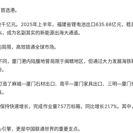
口首选港。
亿元。2025年上半年，福建省锂电池出口635.68亿元，稳
%，成为名副其实的新能源出海大通道。
局限，高效链通全球市场。
同，厦门港内陆腹地曾局限于闽赣地区，但通过大力发展海铁
份。
造了麻城—厦门石材出口、南平—厦门家具出口、三明—厦门
连。
快速增长，完成作业量7.57万标箱，同比增长21.7%。其中
引擎，更是中国联通世界的重要支点。