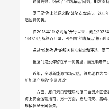
这份高效，织就了“丝路海运”网络，朋友圈
厦门是“海上丝绸之路”战略支点城市。这些年，
起独特优势。
自2018年“丝路海运”开行以来，截至2025年
1447.14万标箱吞吐量，占全国“丝路海运”总吞吐量
通过“丝路海运”的服务标准制定和评选，厦门
但厦门港没停留在单一优势里，而是顺着产业
近年，全球新能源市场火热，锂电池作为“新三
新能源产品的“专属通道”。
一方面，厦门港口管理局与厦门自贸片区管委
海上安全运输指南；另一方面，启动海天、嵩屿
规模体量全国领先。