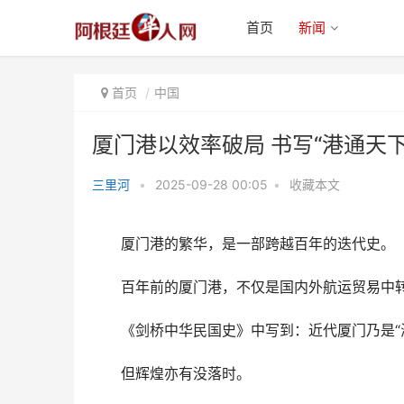
首页
新闻
首页
中国
厦门港以效率破局 书写“港通天下
三里河
•
2025-09-28 00:05
•
收藏本文
厦门港以效率破局 书写“港通天
下”答卷
厦门港的繁华，是一部跨越百年的迭代史。
百年前的厦门港，不仅是国内外航运贸易中转
《剑桥中华民国史》中写到：近代厦门乃是“海
但辉煌亦有没落时。