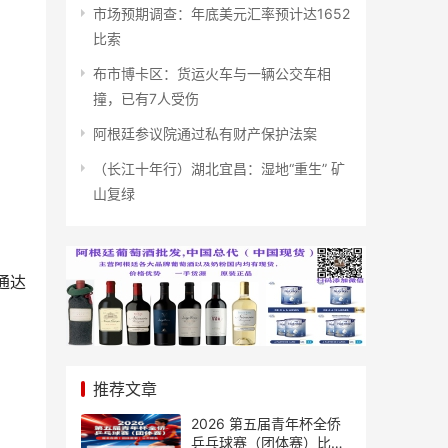
。
市场预期调查：年底美元汇率预计达1652
比索
布市博卡区：货运火车与一辆公交车相
撞，已有7人受伤
阿根廷参议院通过私有财产保护法案
（长江十年行）湖北宜昌：湿地“重生” 矿
山复绿
通达
推荐文章
2026 第五届青年杯全侨
乒乓球赛（团体赛）比赛