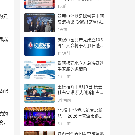
规则
1天前
构建
双鹿电池以足球搭建中阿
交流桥梁:受邀出席阿根廷
足协赞助商招待会！
2天前
完成
庆祝中国共产党成立105
周年大会将于7月1日隆重
举行
1个月前
致阿根廷水立方总决赛选
手家属的邀请函
2个月前
重磅推介｜6月9日 德云
适配
社布宜诺斯艾利斯相声专
场！国风曲艺邂逅南美风
3个月前
情，多元文化狂欢全城集
结！
“亲情中华·侨心筑梦启新
统的
航”—2026年天津市侨界
新春联谊活动成功举办
设，
5个月前
江西省代表团看望旅阿赣