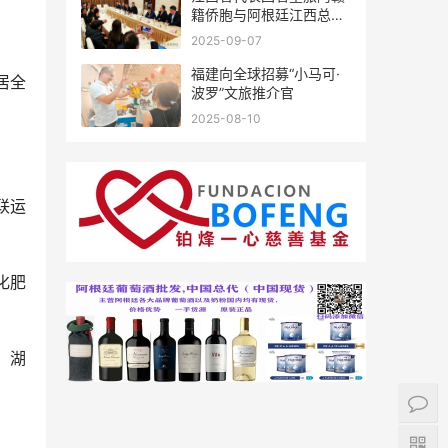
籍侨胞与阿根廷江西总商
会座谈
2025-09-07
福建向全球招募“小马可·
居全
波罗”文旅推介官
2025-08-10
联运
化肥
，湖