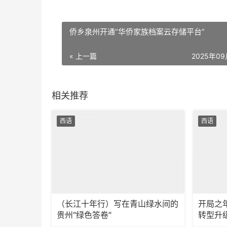
侨乡泉州开通“华侨家族档案云存储平台”
« 上一篇
2025年0
相关推荐
西语
西语
（长江十年行）写在青山绿水间的
开局之
贵州“绿色答卷”
转型升