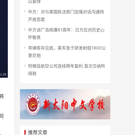
山复绿
中方：对与美国执法部门加强对话沟通持
开放态度
中方谈广岛核爆81周年：日方应对历史心
怀敬畏
导弹库存见底，美军急于研发射程1800公
里巨炮
阿根廷航空公司连续两年盈利 首次交纳所
得税
将
同
推荐文章