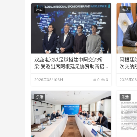
乐活
乐活
双鹿电池以足球搭建中阿交流桥
阿根廷
梁:受邀出席阿根廷足协赞助商招
次交纳
待会！
2026年08月06日
0
0
2026年0
乐活
乐活