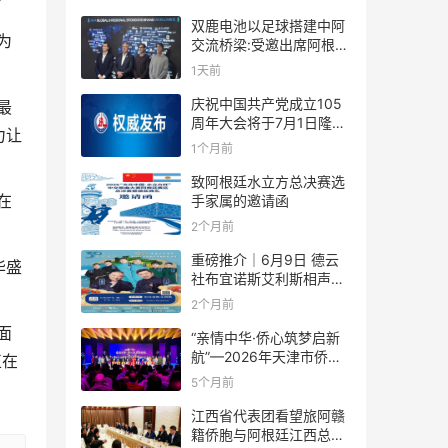
”
双鹿电池以足球搭建中阿
为
交流桥梁:受邀出席阿根廷
足协赞助商招待会！
1天前
庆祝中国共产党成立105
最
周年大会将于7月1日隆重
力让
举行
1个月前
致阿根廷水立方总决赛选
在
手家属的邀请函
2个月前
重磅推介｜6月9日 德云
华盛
社布宜诺斯艾利斯相声专
场！国风曲艺邂逅南美风
2个月前
情，多元文化狂欢全城集
面
结！
“亲情中华·侨心筑梦启新
航”—2026年天津市侨界
正在
新春联谊活动成功举办
5个月前
江西省代表团看望旅阿赣
籍侨胞与阿根廷江西总商