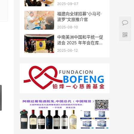
会座谈
2025-09-07
福建向全球招募“小马可·
波罗”文旅推介官
2025-08-10
中南美洲中国和平统一促
进会 2025 年年会在库拉
索圆满举行，共绘反“独”
2025-06-12
促统宏伟蓝图