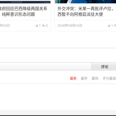
政府回应巴西降级两国关系
外交冲突：米莱一再批评卢拉，
：纯粹意识形态问题
西暂不向阿根廷派驻大使
8月05日
1
0
2026年08月04日
1
评论
最新
最早
最热
评分最高