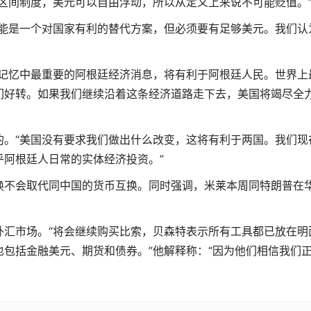
区间制度，美元可以自由浮动，所以从定义上来说不可能贬值。
可能是一个对国家有利的替代方案，但必须要有足够美元。我们认
我记忆中最重要的阿根廷经济消息，将有利于阿根廷人民。世界上
们好转。如果我们继续沿着这条经济道路走下去，美国将竭尽全
的。“美国没有要求我们做出什么改变，这将有利于两国。我们现
乎阿根廷人日常的实体经济投资。”
换不会取代同中国的货币互换。同时强调，米莱本周同特朗普在
外汇市场。“将会继续购买比索，贝森特表示所有工具都已放在明
包括金融美元、期货和债券。”他解释称：“因为他们相信我们