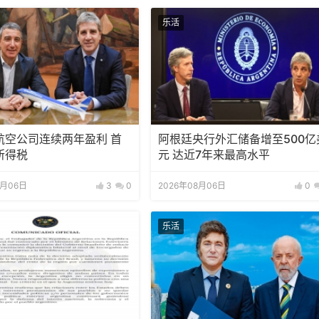
乐活
航空公司连续两年盈利 首
阿根廷央行外汇储备增至500亿
所得税
元 达近7年来最高水平
8月06日
3
0
2026年08月06日
0
乐活