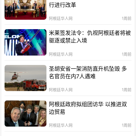
行进行改革
阿根廷华人网
1周前
米莱签发法令：仇视阿根廷者将被
驱逐或禁止入境
阿根廷华人网
1周前
圣胡安省一架消防直升机坠毁 多
名官员在内7人遇难
阿根廷华人网
1周前
阿根廷政府拟组团访华 以推进双
边贸易
阿根廷华人网
1周前