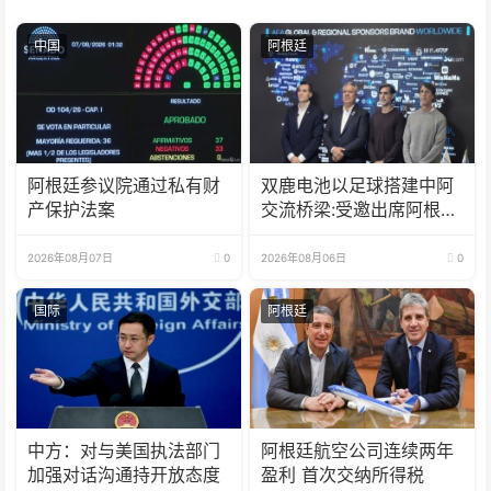
中国
阿根廷
阿根廷参议院通过私有财
双鹿电池以足球搭建中阿
产保护法案
交流桥梁:受邀出席阿根廷
足协赞助商招待会！
2026年08月07日
0
2026年08月06日
0
国际
阿根廷
中方：对与美国执法部门
阿根廷航空公司连续两年
加强对话沟通持开放态度
盈利 首次交纳所得税