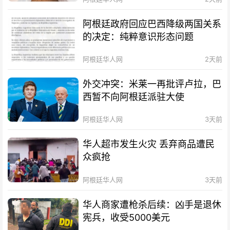
阿根廷政府回应巴西降级两国关系
的决定：纯粹意识形态问题
阿根廷华人网
2天前
外交冲突：米莱一再批评卢拉，巴
西暂不向阿根廷派驻大使
阿根廷华人网
3天前
华人超市发生火灾 丢弃商品遭民
众疯抢
阿根廷华人网
3天前
华人商家遭枪杀后续：凶手是退休
宪兵，收受5000美元