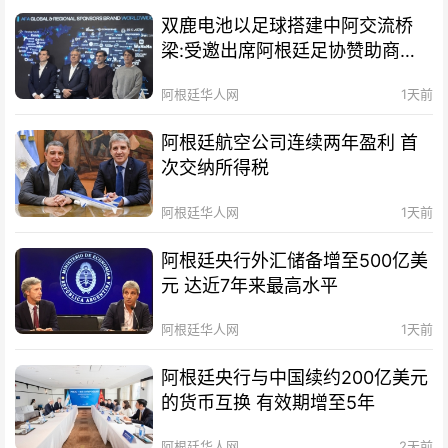
双鹿电池以足球搭建中阿交流桥
梁:受邀出席阿根廷足协赞助商招
待会！
阿根廷华人网
1天前
阿根廷航空公司连续两年盈利 首
次交纳所得税
阿根廷华人网
1天前
阿根廷央行外汇储备增至500亿美
元 达近7年来最高水平
阿根廷华人网
1天前
阿根廷央行与中国续约200亿美元
的货币互换 有效期增至5年
阿根廷华人网
2天前