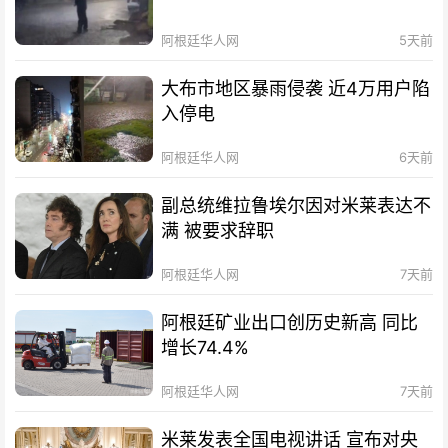
阿根廷华人网
5天前
大布市地区暴雨侵袭 近4万用户陷
入停电
阿根廷华人网
6天前
副总统维拉鲁埃尔因对米莱表达不
满 被要求辞职
阿根廷华人网
7天前
阿根廷矿业出口创历史新高 同比
增长74.4%
阿根廷华人网
7天前
米莱发表全国电视讲话 宣布对央