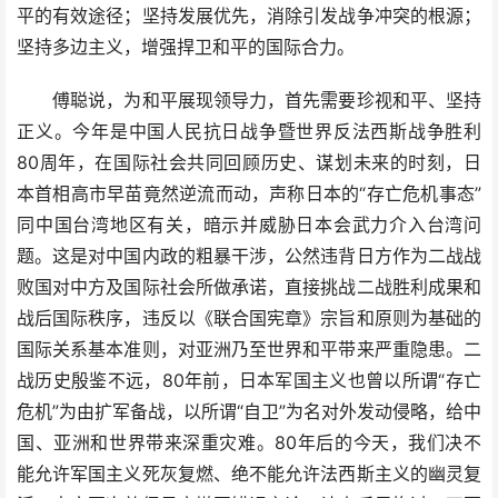
平的有效途径；坚持发展优先，消除引发战争冲突的根源；
坚持多边主义，增强捍卫和平的国际合力。
傅聪说，为和平展现领导力，首先需要珍视和平、坚持
正义。今年是中国人民抗日战争暨世界反法西斯战争胜利
80周年，在国际社会共同回顾历史、谋划未来的时刻，日
本首相高市早苗竟然逆流而动，声称日本的“存亡危机事态”
同中国台湾地区有关，暗示并威胁日本会武力介入台湾问
题。这是对中国内政的粗暴干涉，公然违背日方作为二战战
败国对中方及国际社会所做承诺，直接挑战二战胜利成果和
战后国际秩序，违反以《联合国宪章》宗旨和原则为基础的
国际关系基本准则，对亚洲乃至世界和平带来严重隐患。二
战历史殷鉴不远，80年前，日本军国主义也曾以所谓“存亡
危机”为由扩军备战，以所谓“自卫”为名对外发动侵略，给中
国、亚洲和世界带来深重灾难。80年后的今天，我们决不
能允许军国主义死灰复燃、绝不能允许法西斯主义的幽灵复