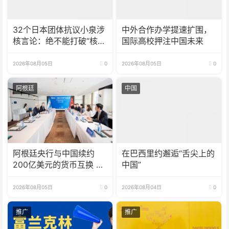
32个日本团体抗议小泉涉
中外合作办学提速扩围，
核言论：绝不能打破“核武
国际高校押注中国未来
器禁忌”
2026年08月05日
0
2026年08月05日
0
阿根廷
中国
阿根廷央行与中国续约
在巴西里约邂逅“舌尖上的
200亿美元的货币互换 有
中国”
效期增至5年
2026年08月05日
0
2026年08月04日
0
推广
推广