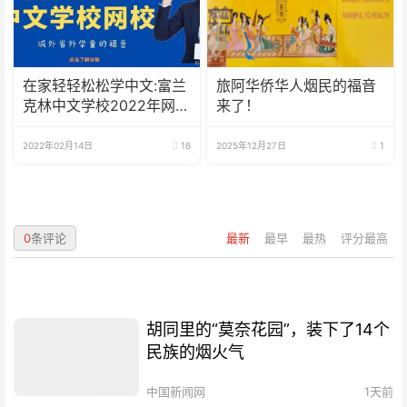
在家轻轻松松学中文:富兰
旅阿华侨华人烟民的福音
克林中文学校2022年网校
来了！
招生啦
2022年02月14日
16
2025年12月27日
1
0
条评论
最新
最早
最热
评分最高
胡同里的“莫奈花园”，装下了14个
民族的烟火气
中国新闻网
1天前