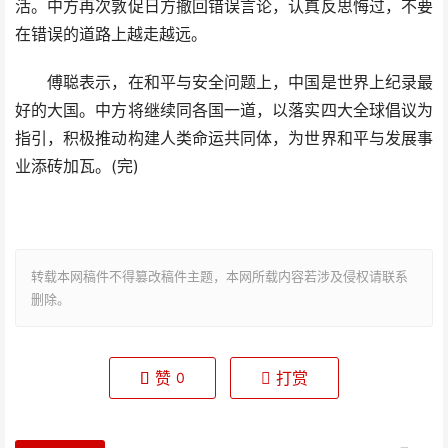
活。中方再次敦促日方撤回错误言论，认真反思悔过，不要
在错误的道路上越走越远。
傅聪表示，在和平与安全问题上，中国是世界上纪录最
好的大国。中方将继续同各国一道，以落实四大全球倡议为
指引，积极推动构建人类命运共同体，为世界和平与发展事
业添砖加瓦。(完)
转载本网稿件不得篡改稿件主题，本网所载内容若涉及侵权请联系
删除。
赞
打赏
0