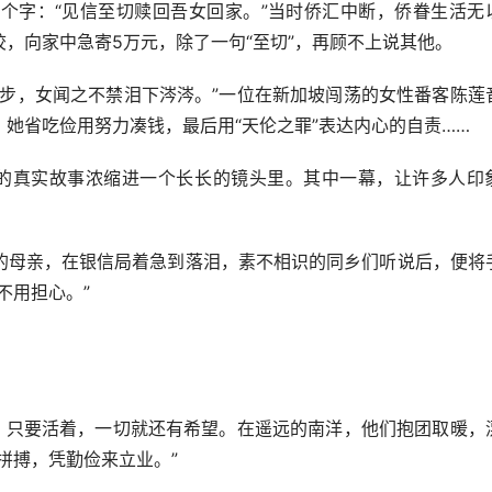
字：“见信至切赎回吾女回家。”当时侨汇中断，侨眷生活无
，向家中急寄5万元，除了一句“至切”，再顾不上说其他。
，女闻之不禁泪下涔涔。”一位在新加坡闯荡的女性番客陈莲
她省吃俭用努力凑钱，最后用“天伦之罪”表达内心的自责……
真实故事浓缩进一个长长的镜头里。其中一幕，让许多人印
母亲，在银信局着急到落泪，素不相识的同乡们听说后，便将
不用担心。”
只要活着，一切就还有希望。在遥远的南洋，他们抱团取暖，
拼搏，凭勤俭来立业。”