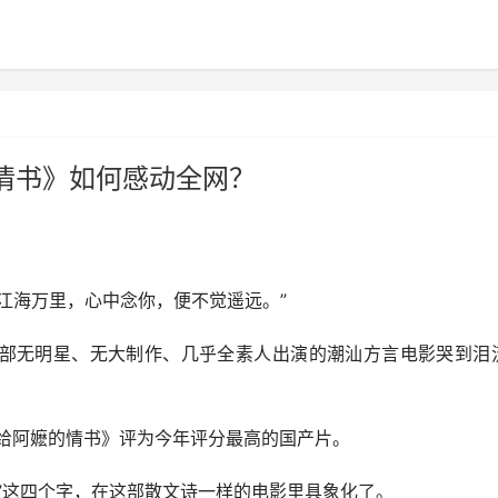
情书》如何感动全网？
“江海万里，心中念你，便不觉遥远。”
无明星、无大制作、几乎全素人出演的潮汕方言电影哭到泪
《给阿嬷的情书》评为今年评分最高的国产片。
这四个字，在这部散文诗一样的电影里具象化了。