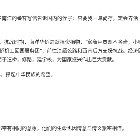
南洋的番客写信告诉国内的侄子：只要我一息尚存，定会养活
抗战时期，南洋华侨踊跃捐资捐物，“富商巨贾既不吝啬，小
洋华侨机工回国服务团”，前往滇缅公路和西南后方支援抗战。经济
用于造桥，修路，建学校，为国家振兴作出巨大贡献。
，撑起中华民族的希望。
带有相同的意象，他们的生命也因情意与情义紧密相连。