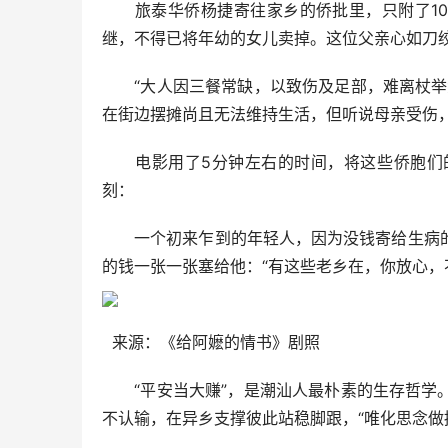
旅泰华侨杨捷寄往家乡的侨批里，只附了10个
继，不得已将年幼的女儿卖掉。这位父亲心如刀绞
“大人因三餐常缺，以致伤及足部，难离杖举步
在街边摆摊尚且无法维持生活，但听说母亲受伤，
电影用了5分钟左右的时间，将这些侨胞们的
刻：
一个初来乍到的年轻人，因为没钱寄给生病的
的钱一张一张塞给他：“有这些老乡在，你放心，
来源：《给阿嬷的情书》剧照
“平安当大赚”，是潮汕人最朴素的生存哲学。
不认输，在异乡支撑彼此站稳脚跟，“唯化思念做