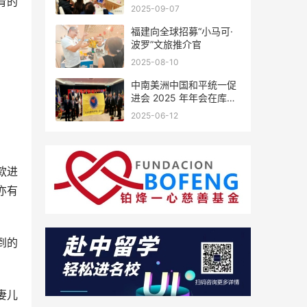
育的
会座谈
2025-09-07
福建向全球招募“小马可·
波罗”文旅推介官
2025-08-10
中南美洲中国和平统一促
进会 2025 年年会在库拉
索圆满举行，共绘反“独”
2025-06-12
促统宏伟蓝图
款进
亦有
到的
妻儿