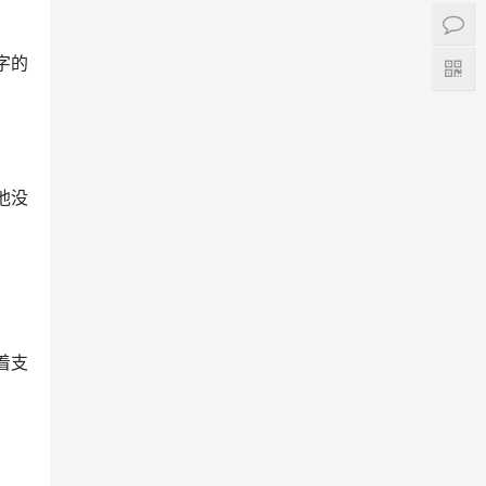
字的
他没
着支