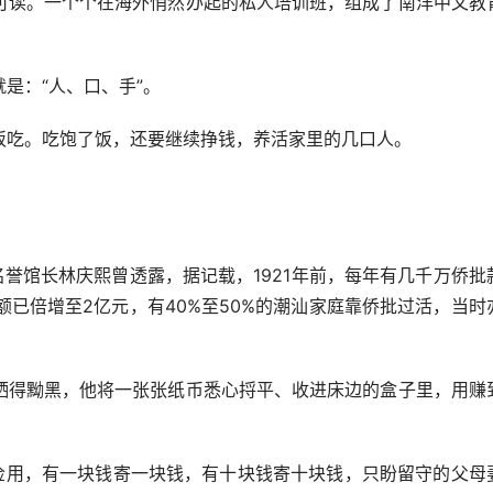
可读。一个个在海外悄然办起的私人培训班，组成了南洋中文教
：“人、口、手”。
吃。吃饱了饭，还要继续挣钱，养活家里的几口人。
誉馆长林庆熙曾透露，据记载，1921年前，每年有几千万侨批
额已倍增至2亿元，有40%至50%的潮汕家庭靠侨批过活，当时
得黝黑，他将一张张纸币悉心捋平、收进床边的盒子里，用赚
用，有一块钱寄一块钱，有十块钱寄十块钱，只盼留守的父母