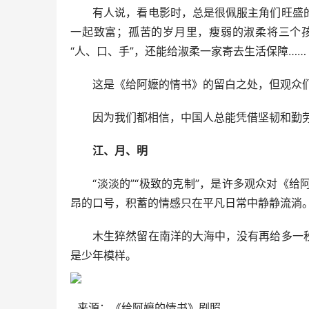
有人说，看电影时，总是很佩服主角们旺盛的
一起致富；孤苦的岁月里，瘦弱的淑柔将三个
“人、口、手”，还能给淑柔一家寄去生活保障……
这是《给阿嬷的情书》的留白之处，但观众们
因为我们都相信，中国人总能凭借坚韧和勤劳
江、月、明
“淡淡的”“极致的克制”，是许多观众对《给
昂的口号，积蓄的情感只在平凡日常中静静流淌
木生猝然留在南洋的大海中，没有再给多一秒
是少年模样。
来源：《给阿嬷的情书》剧照