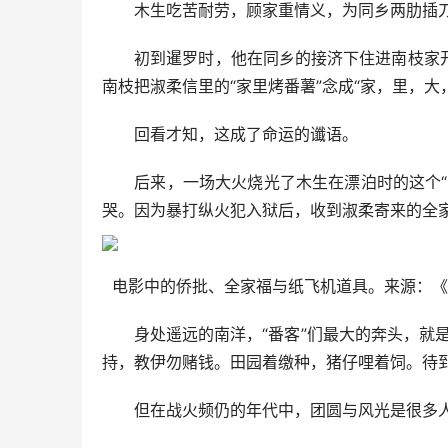
木生吃苦耐劳，顾家重情义，为同乡两肋插刀
初到暹罗时，他在同乡的接济下住进南枝家开
南枝把淑柔信里的“家里烤番薯”念成“家，里，大
回看才知，这成了命运的谶语。
后来，一场大火烧光了木生在漂泊时的这个“家
哭。因为暴打纵火犯入狱后，收到淑柔寄来的全
电影中的侨批、全家福与纸飞机道具。来源：《
身处遥远的南洋，“番客”们最大的奔头，就是
持，教伊勿赌钱。田园着缴种，猪仔哩着饲。待到
但在战火频仍的年代中，团圆与风光是很多人