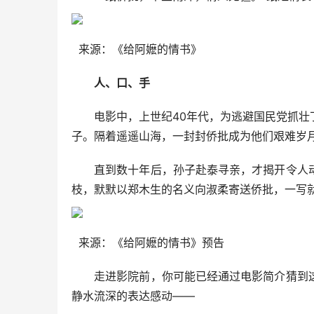
来源：《给阿嬷的情书》
人、口、手
电影中，上世纪40年代，为逃避国民党抓壮丁
子。隔着遥遥山海，一封封侨批成为他们艰难岁
直到数十年后，孙子赴泰寻亲，才揭开令人动
枝，默默以郑木生的名义向淑柔寄送侨批，一写就
来源：《给阿嬷的情书》预告
走进影院前，你可能已经通过电影简介猜到这
静水流深的表达感动——