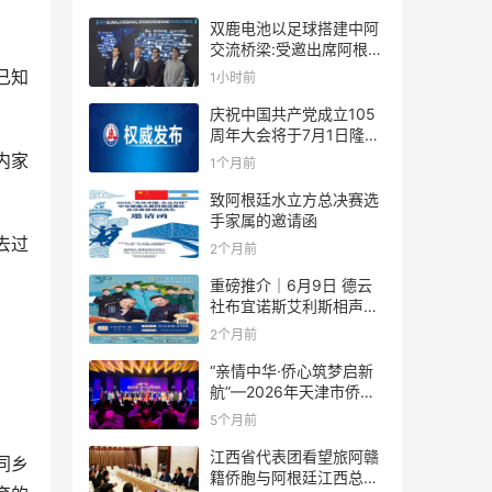
双鹿电池以足球搭建中阿
交流桥梁:受邀出席阿根廷
足协赞助商招待会！
已知
1小时前
庆祝中国共产党成立105
周年大会将于7月1日隆重
举行
内家
1个月前
致阿根廷水立方总决赛选
手家属的邀请函
去过
2个月前
重磅推介｜6月9日 德云
社布宜诺斯艾利斯相声专
场！国风曲艺邂逅南美风
2个月前
情，多元文化狂欢全城集
结！
“亲情中华·侨心筑梦启新
航”—2026年天津市侨界
新春联谊活动成功举办
5个月前
江西省代表团看望旅阿赣
同乡
籍侨胞与阿根廷江西总商