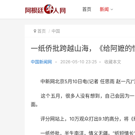
首页
新闻
首页
中国
一纸侨批跨越山海，《给阿嬷的
中国新闻网
•
2026-05-10 23:25
•
收藏本文
一纸侨批跨越山海，《给阿嬷的情
书》如何感动全网？
中新网北京5月10日电(记者 任思雨 赵一凡)
这个五月，很多人没有想到，自己会因为一部
面。
评分网站上，10万观众打出9.1的高分，将
一纸侨批，半生南洋，情义无疆。“纸短情长”