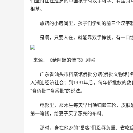
们坚持让在暹罗的中国孩子有汉字可学、有唐诗
根基。
旅馆的小房间里，孩子们学到的前三个汉字就是
是啊，只要人在，就能靠双手挣钱，有一口饭
来源：《给阿嬷的情书》剧照
广东省汕头市档案馆侨批分馆(侨批文物馆)名
入潮汕经济社会；到1931年后，每年侨批款的数
“食侨批”“食番批”的说法。
电影里，郑木生每天早出晚归蹬三轮，皮肤晒
第一笔钱，给妻子买了漂亮的布料。
那时，身在他乡的“番客”们忍辱负重、省吃俭