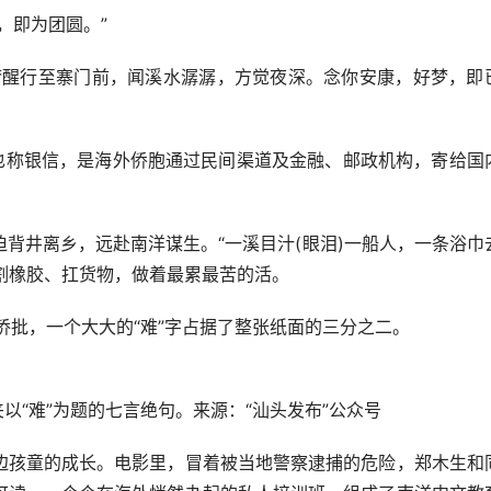
即为团圆。”
醒行至寨门前，闻溪水潺潺，方觉夜深。念你安康，好梦，即
称银信，是海外侨胞通过民间渠道及金融、邮政机构，寄给国
井离乡，远赴南洋谋生。“一溪目汁(眼泪)一船人，一条浴巾
、割橡胶、扛货物，做着最累最苦的活。
批，一个大大的“难”字占据了整张纸面的三分之二。
以“难”为题的七言绝句。来源：“汕头发布”公众号
孩童的成长。电影里，冒着被当地警察逮捕的危险，郑木生和