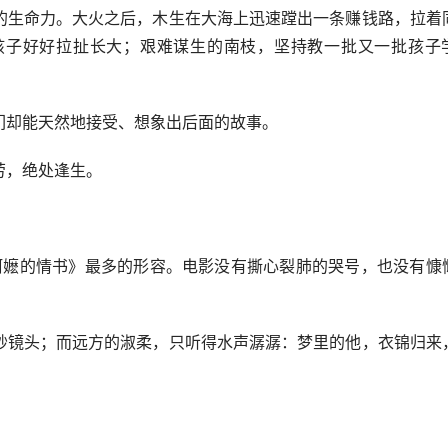
生命力。大火之后，木生在大海上迅速蹚出一条赚钱路，拉着
孩子好好拉扯长大；艰难谋生的南枝，坚持教一批又一批孩子
却能天然地接受、想象出后面的故事。
，绝处逢生。
阿嬷的情书》最多的形容。电影没有撕心裂肺的哭号，也没有慷
。
镜头；而远方的淑柔，只听得水声潺潺：梦里的他，衣锦归来