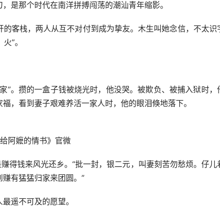
，是那个时代在南洋拼搏闯荡的潮汕青年缩影。
的客栈，两人从互不对付到成为挚友。木生叫她念信，不太识
，火”。
”。攒的一盒子钱被烧光时，他没哭。被欺负、被捕入狱时，
家福，看到妻子艰难养活一家人时，他的眼泪倏地落下。
给阿嬷的情书》官微
赚得钱来风光还乡。“批一封，银二元，叫妻刻苦勿愁烦。仔儿
赚有猛猛归家来团圆。”
最遥不可及的愿望。