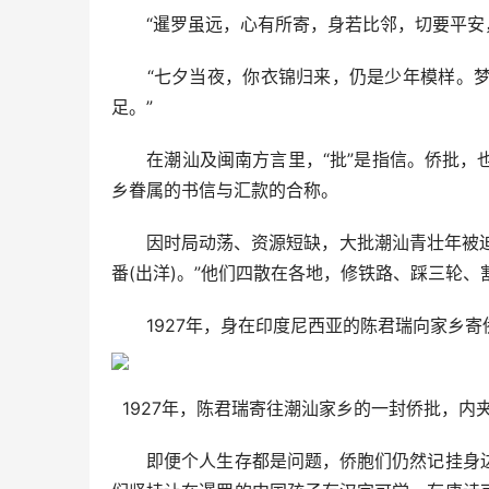
“暹罗虽远，心有所寄，身若比邻，切要平安，
“七夕当夜，你衣锦归来，仍是少年模样。梦
足。”
在潮汕及闽南方言里，“批”是指信。侨批，也
乡眷属的书信与汇款的合称。
因时局动荡、资源短缺，大批潮汕青壮年被迫背
番(出洋)。”他们四散在各地，修铁路、踩三轮
1927年，身在印度尼西亚的陈君瑞向家乡寄侨
1927年，陈君瑞寄往潮汕家乡的一封侨批，内夹
即便个人生存都是问题，侨胞们仍然记挂身边