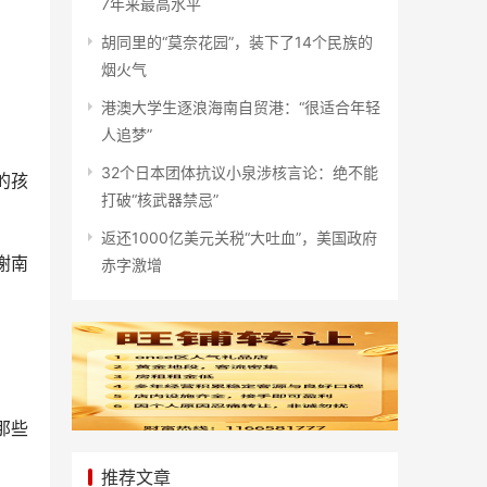
7年来最高水平
胡同里的“莫奈花园”，装下了14个民族的
烟火气
港澳大学生逐浪海南自贸港：“很适合年轻
人追梦”
32个日本团体抗议小泉涉核言论：绝不能
的孩
打破“核武器禁忌”
返还1000亿美元关税“大吐血”，美国政府
谢南
赤字激增
那些
推荐文章