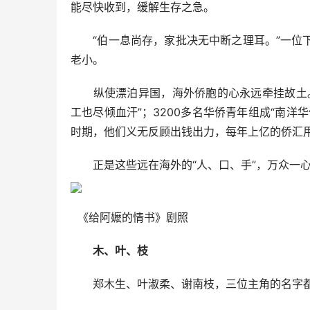
能尽快收到，缓解生存之急。
“伯一息尚存，家批决无中断之理耳。”一位下
老小。
纵使漂泊异国，海外侨胞的心永远牵挂故土。
工也尽倾血汗”；3200多名华侨青年组成“南
时期，他们义无反顾出钱出力，每年上亿的侨汇
正是这些远在海外的“人、口、手”，万众一心
《给阿嬷的情书》剧照
木、叶、枝
郑木生、叶淑柔、谢南枝，三位主角的名字都