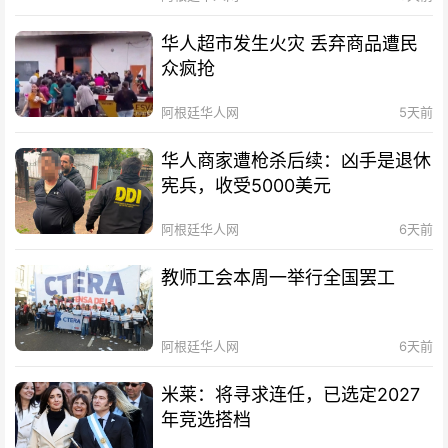
华人超市发生火灾 丢弃商品遭民
众疯抢
阿根廷华人网
5天前
华人商家遭枪杀后续：凶手是退休
宪兵，收受5000美元
阿根廷华人网
6天前
教师工会本周一举行全国罢工
阿根廷华人网
6天前
米莱：将寻求连任，已选定2027
年竞选搭档