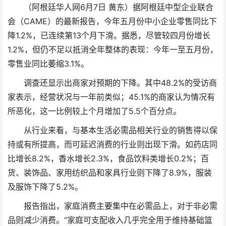
（阿根廷华人网6月7日 黄东）据阿根廷中型企业联合
会（CAME）的最新报告，今年五月份中小企业零售同比下
降1.2%，已连续第13个月下滑。据悉，尽管较四月份增长
1.2%，但仍不足以抵消全年整体的表现：今年一至五月份，
零售业同比萎缩3.1%。
调查还显示出商家对预期的下降。其中48.2%的受访商
家表示，经营状况与一年前类似；45.1%的商家认为情况有
所恶化，这一比例较上个月增加了5.5个百分点。
从行业来看，与基本生活必需品相关行业的销售得以保
持或有所提高，而可延迟消费的行业则出现下滑。如药店同
比增长8.2%，香水增长2.3%，食品饮料类增长0.2%；百
货、装饰品、家用纺织品和家具行业则下降了8.9%，服装
及服饰下降了5.2%。
报告指出，家庭消费主要集中在必需品上，对于非必需
品则减少消费。“家庭可支配收入几乎完全用于维持基础篮