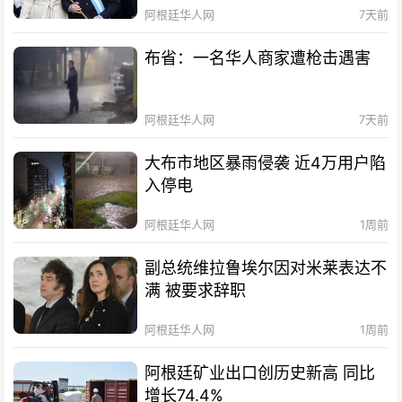
阿根廷华人网
7天前
布省：一名华人商家遭枪击遇害
阿根廷华人网
7天前
大布市地区暴雨侵袭 近4万用户陷
入停电
阿根廷华人网
1周前
副总统维拉鲁埃尔因对米莱表达不
满 被要求辞职
阿根廷华人网
1周前
阿根廷矿业出口创历史新高 同比
增长74.4%