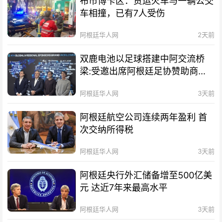
布市博卡区：货运火车与一辆公交
车相撞，已有7人受伤
阿根廷华人网
2天前
双鹿电池以足球搭建中阿交流桥
梁:受邀出席阿根廷足协赞助商招
待会！
阿根廷华人网
3天前
阿根廷航空公司连续两年盈利 首
次交纳所得税
阿根廷华人网
3天前
阿根廷央行外汇储备增至500亿美
元 达近7年来最高水平
阿根廷华人网
3天前