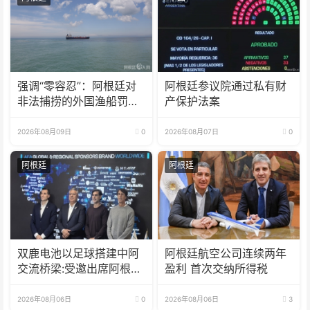
强调“零容忍”：阿根廷对
阿根廷参议院通过私有财
非法捕捞的外国渔船罚款
产保护法案
18亿比索
2026年08月09日
0
2026年08月07日
0
阿根廷
阿根廷
双鹿电池以足球搭建中阿
阿根廷航空公司连续两年
交流桥梁:受邀出席阿根廷
盈利 首次交纳所得税
足协赞助商招待会！
2026年08月06日
0
2026年08月06日
3