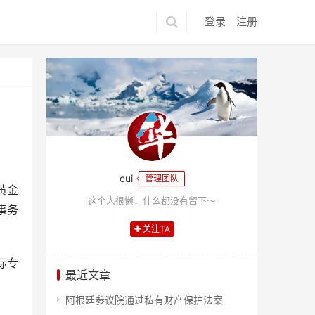
登录
注册
cui
管理团队
黄金
这个人很懒，什么都没有留下～
事务
关注TA
际专
最近文章
阿根廷参议院通过私有财产保护法案