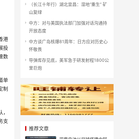
（长江十年行）湖北宜昌：湿地“重生” 矿
山复绿
中方：对与美国执法部门加强对话沟通持
开放态度
香港
中方谈广岛核爆81周年：日方应对历史心
展投
怀敬畏
速数
导弹库存见底，美军急于研发射程1800公
里巨炮
道单
定制
队，
务支
推荐文章