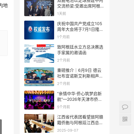
双鹿电池以足球搭建中阿
内地
交流桥梁:受邀出席阿根廷
足协赞助商招待会！
1天前
庆祝中国共产党成立105
周年大会将于7月1日隆重
举行
1个月前
致阿根廷水立方总决赛选
手家属的邀请函
2个月前
重磅推介｜6月9日 德云
社布宜诺斯艾利斯相声专
场！国风曲艺邂逅南美风
2个月前
情，多元文化狂欢全城集
结！
“亲情中华·侨心筑梦启新
航”—2026年天津市侨界
新春联谊活动成功举办
5个月前
江西省代表团看望旅阿赣
籍侨胞与阿根廷江西总商
会座谈
2025-09-07