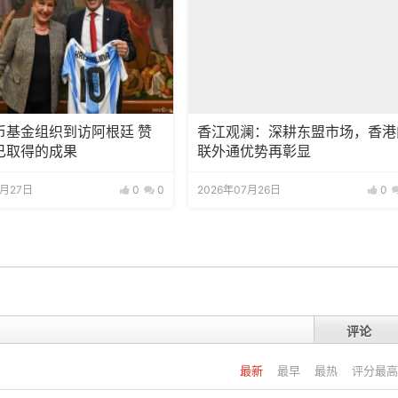
币基金组织到访阿根廷 赞
香江观澜：深耕东盟市场，香港
已取得的成果
联外通优势再彰显
7月27日
0
0
2026年07月26日
0
评论
最新
最早
最热
评分最高