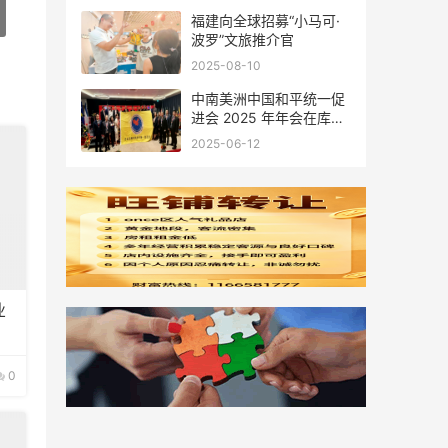
福建向全球招募“小马可·
波罗”文旅推介官
2025-08-10
中南美洲中国和平统一促
进会 2025 年年会在库拉
索圆满举行，共绘反“独”
2025-06-12
促统宏伟蓝图
业
0