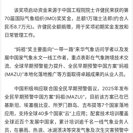
该奖项启动资金来源于中国工程院院士许健民荣获的第
70届国际气象组织(IMO)奖奖金，总额1万瑞士法郎(约合人
民币8.7万元)。许健民全额捐赠，用于奖项初期奖金发放和
日常管理工作。
“妈祖”奖主要面向“一带一路”来华气象访问学者以及发
展中国家气象水文一线工作者，重点表彰在气象跨境技术交
流、全球早期预警能力提升、全民早期预警中国方案“妈祖
(MAZU)”本地化落地推广等方面取得卓越成果的从业人员。
中国积极响应联合国全民早期预警倡议，2025年发布
全民早期预警中国方案“妈祖(MAZU)”，目前该方案已在巴
基斯坦、埃塞俄比亚、所罗门群岛、吉布提等7个国家落地
应用，支持全球40多个国家“云”上应用；配套技术培训覆盖
全球近百个发展中国家，累计培训逾千名一线气象业务人
员，在暴雨、热浪、冰湖溃决等突发气象及次生灾害预警中