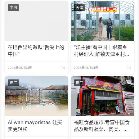
中国
天津
在巴西里约邂逅“舌尖上的
“洋主播”看中国｜跟着乡
中国”
村经理人 解锁天津乡村振
兴新模式
2026年08月04日
0
2026年08月04日
0
推广
推广
Aliwan mayoristas 让买
福旺食品超市.专营中国食
卖更轻松
品及新鲜蔬菜、肉类、
鱼、海鲜