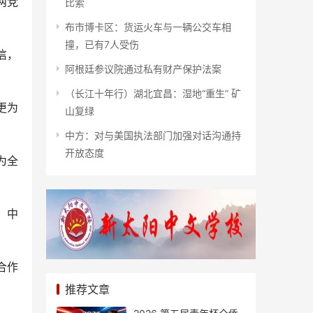
两党
比索
布市博卡区：货运火车与一辆公交车相
撞，已有7人受伤
信，
阿根廷参议院通过私有财产保护法案
（长江十年行）湖北宜昌：湿地“重生” 矿
更为
山复绿
中方：对与美国执法部门加强对话沟通持
开放态度
为全
，中
合作
推荐文章