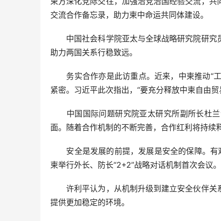
柬方深化党际交往，加强治党治国经验交流，共
交流合作备忘录，助力柬中命运共同体建设。
中国社会科学院亚太与全球战略研究院研究员
助力两国关系行稳致远。
务实合作亦是此访重点。近来，中柬推动“工业
紧密。习近平此次指出，“要充分释放中柬自由贸
中国国际问题研究院亚太研究所副所长杜兰说
面。随着合作机制的不断完善，合作红利将持续
安全是发展的前提，发展是安全的保障。有观
柬举行外长、防长“2+2”战略对话机制首次会
许利平认为，从机制升级到建立安全伙伴关系
提供更加稳定的环境。