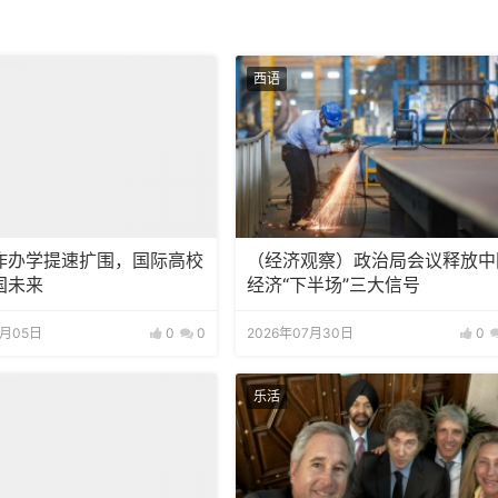
西语
作办学提速扩围，国际高校
（经济观察）政治局会议释放中
国未来
经济“下半场”三大信号
8月05日
0
0
2026年07月30日
0
乐活