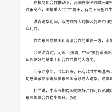
在机制化合作推动下，两国在安全领域已取得
诈骗窝点，缉捕重大“金主”骨干，有力压缩犯罪
洪森访华期间，双方领导人均提及打击电诈执
众利益。
作为东盟成员国和澜湄合作的重要一方，柬埔
会见洪森时，习近平强调，中柬“要打造战略协
睦邻友好的基本面和合作共赢的大方向。
专家注意到，今年以来，已有越共中央总书记
甸总统敏昂莱等多位东盟国家领导人访华。这体
杜兰说，中柬长期稳固的友好合作可以形成区
东盟整体合作稳步提升。(完)