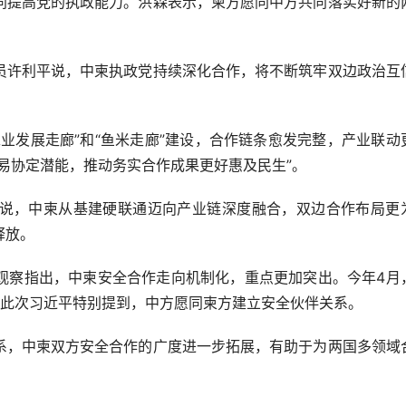
同提高党的执政能力。洪森表示，柬方愿同中方共同落实好新的
许利平说，中柬执政党持续深化合作，将不断筑牢双边政治互
发展走廊”和“鱼米走廊”建设，合作链条愈发完整，产业联动
易协定潜能，推动务实合作成果更好惠及民生”。
，中柬从基建硬联通迈向产业链深度融合，双边合作布局更
释放。
察指出，中柬安全合作走向机制化，重点更加突出。今年4月
议。此次习近平特别提到，中方愿同柬方建立安全伙伴关系。
，中柬双方安全合作的广度进一步拓展，有助于为两国多领域