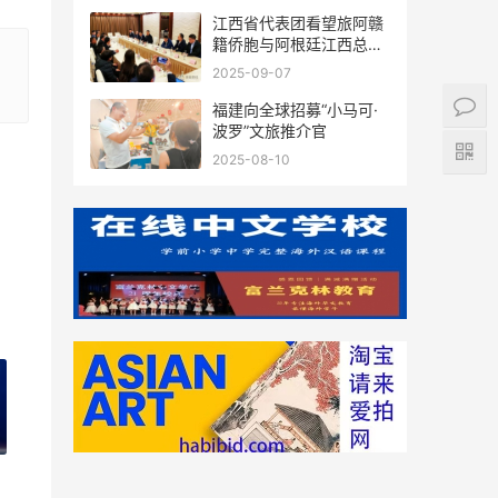
江西省代表团看望旅阿赣
籍侨胞与阿根廷江西总商
会座谈
2025-09-07
福建向全球招募“小马可·
波罗”文旅推介官
2025-08-10