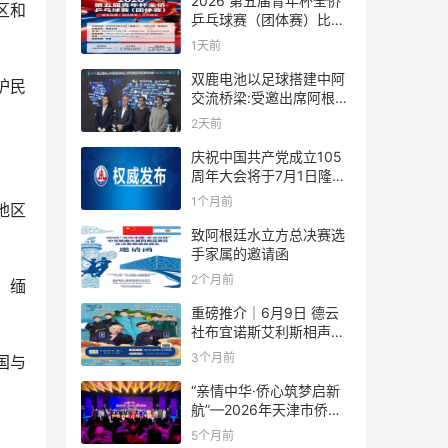
2026 第五届青年杯全侨
区和
乒乓球赛（团体赛）比赛
规则
1天前
双鹿电池以足球搭建中阿
护民
交流桥梁:受邀出席阿根廷
足协赞助商招待会！
2天前
庆祝中国共产党成立105
周年大会将于7月1日隆重
举行
1个月前
地区
致阿根廷水立方总决赛选
手家属的邀请函
2个月前
，缅
重磅推介｜6月9日 德云
。
社布宜诺斯艾利斯相声专
场！国风曲艺邂逅南美风
3个月前
国与
情，多元文化狂欢全城集
结！
“亲情中华·侨心筑梦启新
航”—2026年天津市侨界
新春联谊活动成功举办
5个月前