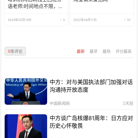
语老师:时间地点不限，可
兼职可全职
2024年02月14日
3
2022年04月11日
10
0
条评论
最新
最早
最热
评分最高
中方：对与美国执法部门加强对话
沟通持开放态度
中国新闻网
2天前
中方谈广岛核爆81周年：日方应对
历史心怀敬畏