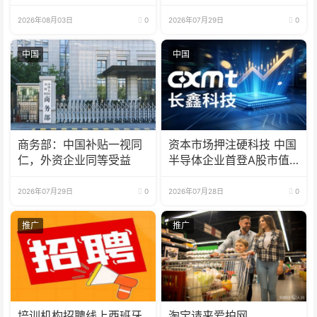
打压中国企业
2026年08月03日
0
2026年07月29日
0
中国
中国
商务部：中国补贴一视同
资本市场押注硬科技 中国
仁，外资企业同等受益
半导体企业首登A股市值
榜首
2026年07月29日
0
2026年07月28日
0
推广
推广
培训机构招聘线上西班牙
淘宝请来爱拍网