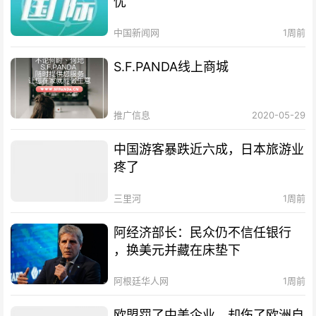
忧
中国新闻网
1周前
S.F.PANDA线上商城
推广信息
2020-05-29
中国游客暴跌近六成，日本旅游业
疼了
三里河
1周前
阿经济部长：民众仍不信任银行
，换美元并藏在床垫下
阿根廷华人网
1周前
欧盟罚了中美企业，却伤了欧洲自