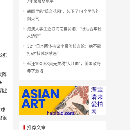
7年来最高水平
胡同里的“莫奈花园”，装下了14个民族的
烟火气
港澳大学生逐浪海南自贸港：“很适合年轻
人追梦”
32个日本团体抗议小泉涉核言论：绝不能
打破“核武器禁忌”
2强
返还1000亿美元关税“大吐血”，美国政府
赤字激增
发阵
·
期出
”球
也很
推荐文章