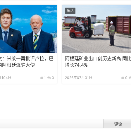
乐活
突：米莱一再批评卢拉，巴
阿根廷矿业出口创历史新高 同
向阿根廷派驻大使
增长74.4%
8月04日
1
0
2026年07月31日
0
评论