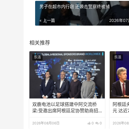
男子在超市内行窃 还袭击警察终被捕
« 上一篇
2026年0
相关推荐
乐活
乐活
双鹿电池以足球搭建中阿交流桥
阿根廷
梁:受邀出席阿根廷足协赞助商招
元 达近
待会！
2026年08月06日
0
0
2026年0