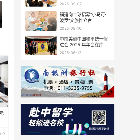
会座谈
2025-09-07
福建向全球招募“小马可·
波罗”文旅推介官
2025-08-10
中南美洲中国和平统一促
进会 2025 年年会在库拉
索圆满举行，共绘反“独”
2025-06-12
促统宏伟蓝图
元
0