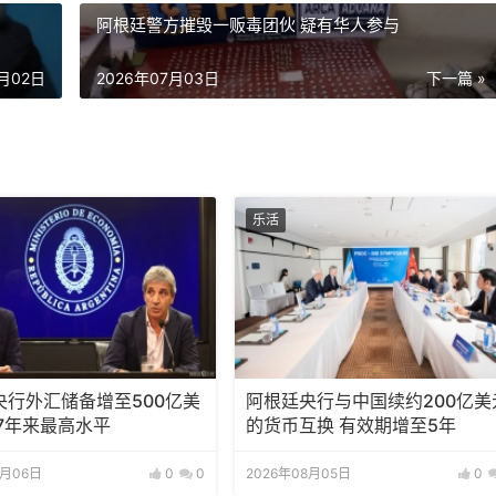
阿根廷警方摧毁一贩毒团伙 疑有华人参与
7月02日
2026年07月03日
下一篇 »
乐活
央行外汇储备增至500亿美
阿根廷央行与中国续约200亿美
7年来最高水平
的货币互换 有效期增至5年
8月06日
0
0
2026年08月05日
0