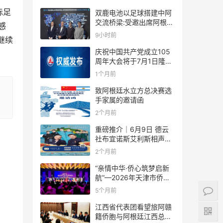
际足
双鹿电池以足球搭建中阿
交流桥梁:受邀出席阿根廷
感
足协赞助商招待会！
9小时前
继续
庆祝中国共产党成立105
周年大会将于7月1日隆重
举行
1个月前
致阿根廷水立方总决赛选
手家属的邀请函
2个月前
重磅推介｜6月9日 德云
社布宜诺斯艾利斯相声专
场！国风曲艺邂逅南美风
2个月前
情，多元文化狂欢全城集
结！
“亲情中华·侨心筑梦启新
航”—2026年天津市侨界
新春联谊活动成功举办
5个月前
江西省代表团看望旅阿赣
籍侨胞与阿根廷江西总商