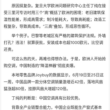
原因挺复杂。复旦大学欧洲问题研究中心主任丁纯在接
受三里河专访时用三个“高”概括了欧洲的困境：老旧建筑保
温性能差，形成高需求；制冷能耗大，导致高耗能；改造工
程复杂，导致高成本。“三高”叠加，形成恶性循环。
举个例子。巴黎等老城区有严格的建筑保护法规。外墙
打孔？违法！就算获批，安装成本也超1000欧元，比空调
还贵。
可这么热的天，再难也得想办法。于是，欧洲人开始抢
购空调，中国制造的“降温神器”彻底卖爆。
本地零售品牌Joybuy的数据显示，6月19日至25日这
一周，中国品牌一款分体空调销量激增近42倍，落地风扇
猛涨超80倍，挂脖风扇大增超120倍。
丁纯的判断是：中国空调具有比较优势。
背靠全产业链整合能力，中国企业既能生产窗式基本