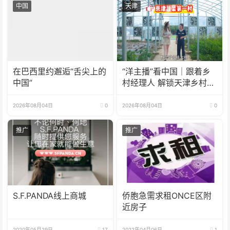
中国
天津
在巴西里约邂逅“舌尖上的
“洋主播”看中国｜跟着乡
中国”
村经理人 解锁天津乡村振
兴新模式
2026年08月04日
0
2026年08月04日
0
推广
推广
S.F.PANDA线上商城
侨胞急需求租ONCE区附
近房子
2020年05月29日
17
2022年04月06日
1