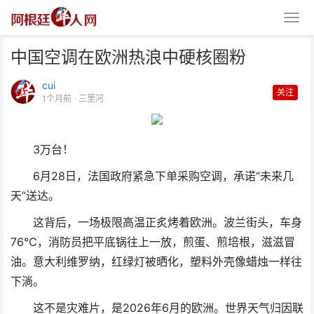
中国空调在欧洲热浪中硬核圈粉
cui
关注
1个月前
· 三里河
3万台！
中国空调在欧洲热浪中硬核圈粉
6月28日，法国政府紧急下单采购空调，承诺“未来几
天”送达。
这背后，一场极限高温正炙烤着欧洲。波兰街头，车身
76℃，消防员把平底锅往上一放，煎蛋、煎培根，滋滋冒
油。意大利维罗纳，红绿灯被晒化，塑料外壳像蜡烛一样往
下淌。
这不是灾难片，是2026年6月的欧洲。世界天气归因联