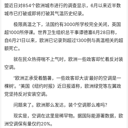
盟近日对854个欧洲城市进行的调查显示，6月以来近半数
城市已打破或即将打破其气温历史纪录。
极限高温之下，法国约有3000所学校完全关闭，英国
超1000所停课。世界卫生组织总干事谭德塞6月28日称，
自6月21日以来，欧洲已记录到超过1300例与高温相关的超
额死亡。
就在民众热得喘不上气时，欧洲一些政客却忙着反对装
空调。
“欧洲正承受着酷暑，一些政客却大谈‘最好的空调是一
棵树’。”美国《纽约时报》近日报道称，欧洲绿党等左翼政
党坚持反对安装空调。
问题来了。欧洲那么发达，装个空调那么难吗？
现实是，空调在这里是稀罕物。据国际能源署数据，欧
洲空调保有量仅约20%。