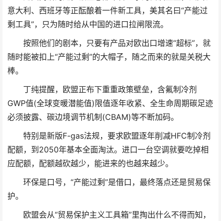
意大利、西班牙等正酝酿着一件新工具，美其名曰“产能过
剩工具”，只为随时给从中国的进口拉闸限流。
按照他们的剧本，只要有产品对欧出口增速“超标”，就
随时能被扣上“产能过剩”的大帽子，随之而来的就是关税大
棒。
丁纯提醒，欧盟正布下重重政策壁垒，含氟制冷剂
GWP值(全球变暖潜能值)限值逐年收紧、全生命周期碳足迹
必须披露、碳边境调节机制(CBAM)等不断加码。
特别是新版F-gas法规，要求欧盟逐年削减HFC制冷剂
配额，到2050年基本全面淘汰。进口一台空调就要吃掉相
应配额，配额越砍越少，能进来的也越来越少。
环保是口号，“产能过剩”是借口，最终落点还是贸易保
护。
欧盟会从“贸易保护主义工具箱”里掏出什么不得而知，