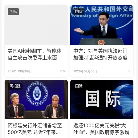
国际
国际
美国AI频频翻车，智能体
中方：对与美国执法部门
自主攻击隐患浮上水面
加强对话沟通持开放态度
2026年08月09日
0
2026年08月06日
0
阿根廷
国际
阿根廷央行外汇储备增至
返还1000亿美元关税“大
500亿美元 达近7年来最
吐血”，美国政府赤字激增