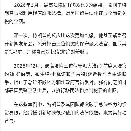
2026年2月，最高法院同样以6比3的结果，驳回了特
朗普试图利用现有联邦法律，对美国贸易伙伴征收全面新关
税的企图。
那一次，特朗普的反应比这次更加愤怒，他甚至紧急召
开新闻发布会，公开抨击三位倒戈的保守派大法官，直斥其
是“走狗”，并称自己对此感到“绝对羞耻”。
2025年12月，最高法院三位保守派大法官(首席大法官
约翰·罗伯茨、布雷特·卡瓦诺和巴雷特)还选择与自由派联
手，阻止了总统不顾地方和州政府官员反对，强行向芝加哥
部署国民警卫队士兵，以执行移民法和控制犯罪的企图。
在这些案例中，特朗普及其团队都突破了总统权力的惯
常界限，经常援引新颖或很少使用的法律依据，来为其行动
背书。