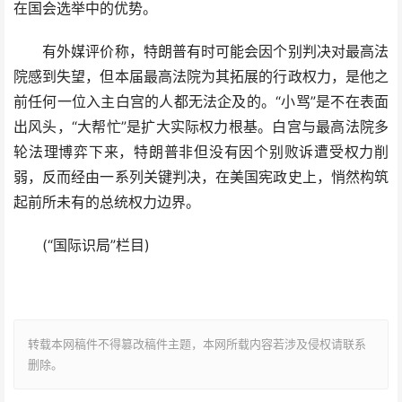
在国会选举中的优势。
有外媒评价称，特朗普有时可能会因个别判决对最高法
院感到失望，但本届最高法院为其拓展的行政权力，是他之
前任何一位入主白宫的人都无法企及的。“小骂”是不在表面
出风头，“大帮忙”是扩大实际权力根基。白宫与最高法院多
轮法理博弈下来，特朗普非但没有因个别败诉遭受权力削
弱，反而经由一系列关键判决，在美国宪政史上，悄然构筑
起前所未有的总统权力边界。
(“国际识局”栏目)
转载本网稿件不得篡改稿件主题，本网所载内容若涉及侵权请联系
删除。