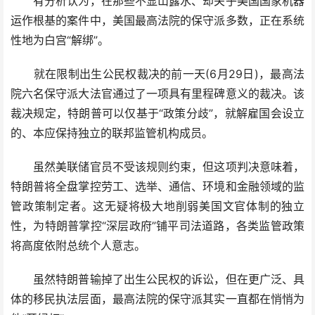
有分析认为，在那些不显山露水、却关乎美国国家机器
运作根基的案件中，美国最高法院的保守派多数，正在系统
性地为白宫“解绑”。
就在限制出生公民权裁决的前一天(6月29日)，最高法
院六名保守派大法官通过了一项具有里程碑意义的裁决。该
裁决规定，特朗普可以仅基于“政策分歧”，就解雇国会设立
的、本应保持独立的联邦监管机构成员。
虽然美联储官员不受该规则约束，但这项判决意味着，
特朗普将全盘掌控劳工、选举、通信、环境和金融领域的监
管政策制定者。这无疑将极大地削弱美国文官体制的独立
性，为特朗普掌控“深层政府”铺平司法道路，各类监管政策
将高度依附总统个人意志。
虽然特朗普输掉了出生公民权的诉讼，但在更广泛、具
体的移民执法层面，最高法院的保守派其实一直都在悄悄为