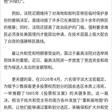
他“开绿灯”。
例如，法院近期维持了对海地和叙利亚移民临时保护身
份的撤销决定，直接动摇了许多已在美国生活十余年的移民
的根基；同时，法院还提高了政治庇护的门槛，强制要求难
民必须身处美国境内才能提出申请，在技术层面上极大配合
了白宫的强硬移民路线。
最让共和党和特朗普受益的，莫过于最高法院对选举规
则体系的重塑。近日，最高法院进一步放宽了竞选资金和政
党为候选人支出的金额限制。
更关键的是，在2026年4月，六名保守派大法官裁定，
为赋予少数族裔更多投票权而划分的国会选区本质上违宪，
一举推翻了1965年《投票权法案》的关键条款。这一裁
决，相当于给共和党主导的南方各州发放了“重新画地图”的
执照，让他们能够通过重新划分选区，来确保和扩大共和党