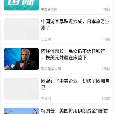
中国新闻网
1周前
中国游客暴跌近六成，日本旅游业
疼了
三里河
1周前
阿经济部长：民众仍不信任银行
，换美元并藏在床垫下
阿根廷华人网
2周前
欧盟罚了中美企业，却伤了欧洲自
己
三里河
2周前
特朗普：美国将用伊朗资金“赔偿”