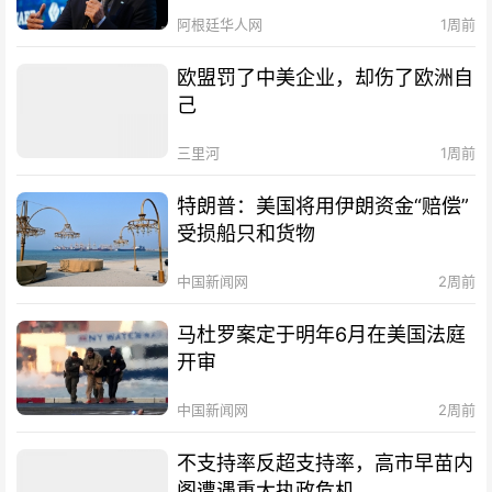
阿根廷华人网
1周前
欧盟罚了中美企业，却伤了欧洲自
己
三里河
1周前
特朗普：美国将用伊朗资金“赔偿”
受损船只和货物
中国新闻网
2周前
马杜罗案定于明年6月在美国法庭
开审
中国新闻网
2周前
不支持率反超支持率，高市早苗内
阁遭遇重大执政危机