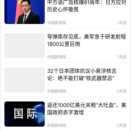
中方谈广岛核爆81周年：日方应对
历史心怀敬畏
中国新闻网
1天前
导弹库存见底，美军急于研发射程
1800公里巨炮
中国新闻网
1天前
32个日本团体抗议小泉涉核言
论：绝不能打破“核武器禁忌”
中国新闻网
2天前
返还1000亿美元关税“大吐血”，美
国政府赤字激增
中国新闻网
2天前