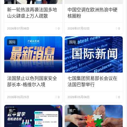
新一轮热浪再袭法国多地
中国空调在欧洲热浪中硬
山火肆虐上万人疏散
核圈粉
2026年07月06日
0
2026年07月02日
0
国际
国际
法国禁止以色列国家安全
七国集团贸易部长会议在
部长本-格维尔入境
法国巴黎举行
2026年05月25日
0
2026年05月06日
0
推广
推广