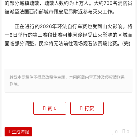
的部分城镇疏散，疏散人数约为上万人。大约700名消防员
被派至法国西南部城市佩皮尼昂附近参与灭火工作。
正在进行的2026年环法自行车赛也受到山火影响。将
于6日举行的第三赛段比赛可能因途经受山火影响的区域而
面临部分调整，民众将无法前往现场观看该赛段比赛。(完)
转载本网稿件不得篡改稿件主题，本网所载内容若涉及侵权请联系
删除。
赞
打赏
0
生成海报
0
0