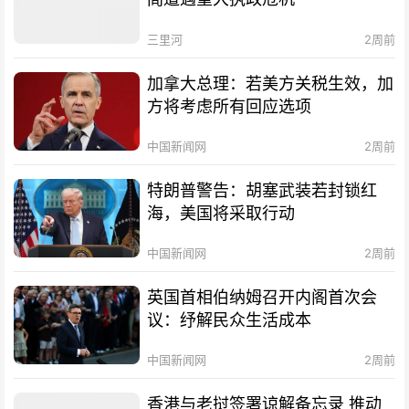
三里河
2周前
加拿大总理：若美方关税生效，加
方将考虑所有回应选项
中国新闻网
2周前
特朗普警告：胡塞武装若封锁红
海，美国将采取行动
中国新闻网
2周前
英国首相伯纳姆召开内阁首次会
议：纾解民众生活成本
中国新闻网
2周前
香港与老挝签署谅解备忘录 推动