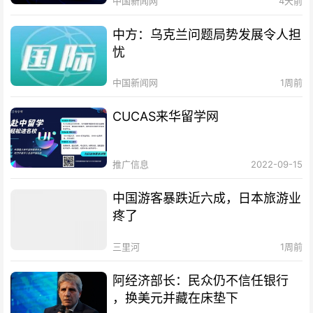
中国新闻网
4天前
中方：乌克兰问题局势发展令人担
忧
中国新闻网
1周前
CUCAS来华留学网
推广信息
2022-09-15
中国游客暴跌近六成，日本旅游业
疼了
三里河
1周前
阿经济部长：民众仍不信任银行
，换美元并藏在床垫下