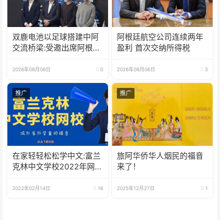
双鹿电池以足球搭建中阿
阿根廷航空公司连续两年
交流桥梁:受邀出席阿根廷
盈利 首次交纳所得税
足协赞助商招待会！
2026年08月06日
0
2026年08月06日
3
推广
推广
在家轻轻松松学中文:富兰
旅阿华侨华人烟民的福音
克林中文学校2022年网校
来了！
招生啦
2022年02月14日
16
2025年12月27日
1