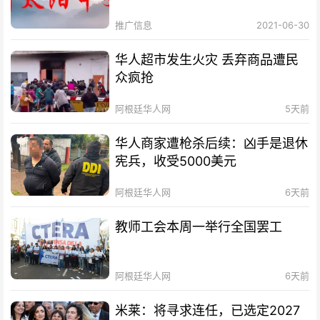
推广信息
2021-06-30
华人超市发生火灾 丢弃商品遭民
众疯抢
阿根廷华人网
5天前
华人商家遭枪杀后续：凶手是退休
宪兵，收受5000美元
阿根廷华人网
6天前
教师工会本周一举行全国罢工
阿根廷华人网
6天前
米莱：将寻求连任，已选定2027