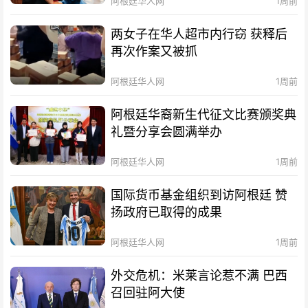
阿根廷华人网
1周前
两女子在华人超市内行窃 获释后
再次作案又被抓
阿根廷华人网
1周前
阿根廷华裔新生代征文比赛颁奖典
礼暨分享会圆满举办
阿根廷华人网
1周前
国际货币基金组织到访阿根廷 赞
扬政府已取得的成果
阿根廷华人网
1周前
外交危机：米莱言论惹不满 巴西
召回驻阿大使