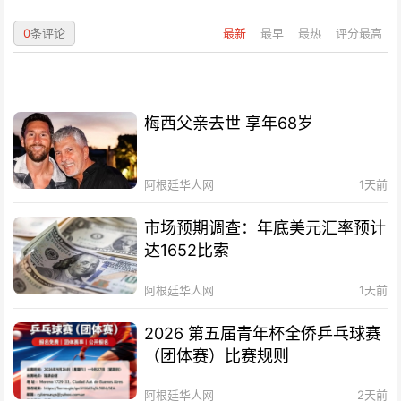
0
条评论
最新
最早
最热
评分最高
梅西父亲去世 享年68岁
阿根廷华人网
1天前
市场预期调查：年底美元汇率预计
达1652比索
阿根廷华人网
1天前
2026 第五届青年杯全侨乒乓球赛
（团体赛）比赛规则
阿根廷华人网
2天前