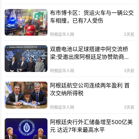
布市博卡区：货运火车与一辆公交
车相撞，已有7人受伤
阿根廷华人网
2天前
双鹿电池以足球搭建中阿交流桥
梁:受邀出席阿根廷足协赞助商招
待会！
阿根廷华人网
3天前
阿根廷航空公司连续两年盈利 首
次交纳所得税
阿根廷华人网
3天前
阿根廷央行外汇储备增至500亿美
元 达近7年来最高水平