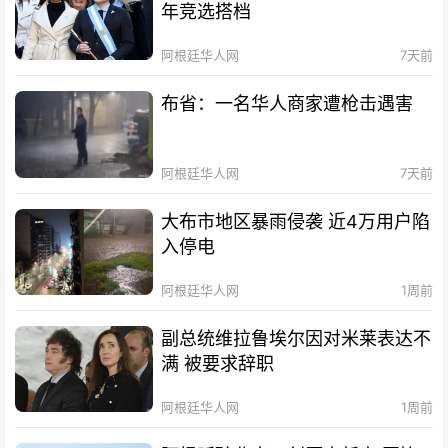
年竞选搭档
阿根廷华人网
7天前
布省：一名华人商家遭枪击遇害
阿根廷华人网
7天前
大布市地区暴雨侵袭 近4万用户陷
入停电
阿根廷华人网
1周前
副总统维拉鲁埃尔因对米莱表达不
满 被要求辞职
阿根廷华人网
1周前