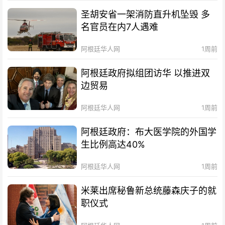
圣胡安省一架消防直升机坠毁 多
名官员在内7人遇难
阿根廷华人网
1周前
阿根廷政府拟组团访华 以推进双
边贸易
阿根廷华人网
1周前
阿根廷政府：布大医学院的外国学
生比例高达40%
阿根廷华人网
1周前
米莱出席秘鲁新总统藤森庆子的就
职仪式