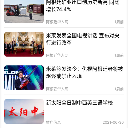
阿根廷矿业出口创历史新高 同比
增长74.4%
阿根廷华人网
1周前
米莱发表全国电视讲话 宣布对央
行进行改革
阿根廷华人网
1周前
米莱签发法令：仇视阿根廷者将被
驱逐或禁止入境
阿根廷华人网
1周前
新太阳全日制中西英三语学校
推广信息
2021-06-30