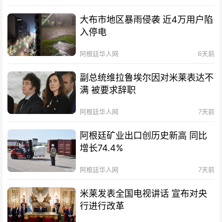
大布市地区暴雨侵袭 近4万用户陷
入停电
阿根廷华人网
6天前
副总统维拉鲁埃尔因对米莱表达不
满 被要求辞职
阿根廷华人网
7天前
阿根廷矿业出口创历史新高 同比
增长74.4%
阿根廷华人网
7天前
米莱发表全国电视讲话 宣布对央
行进行改革