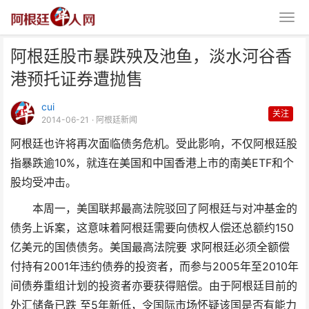
阿根廷股市暴跌殃及池鱼，淡水河谷香
港预托证券遭抛售
cui
关注
2014-06-21
· 阿根廷新闻
阿根廷也许将再次面临债务危机。受此影响，不仅阿根廷股
阿根廷股市暴跌殃及池鱼，淡水河
指暴跌逾10%，就连在美国和中国香港上市的南美ETF和个
谷香港预托证券遭抛售
股均受冲击。
本周一，美国联邦最高法院驳回了阿根廷与对冲基金的
债务上诉案，这意味着阿根廷需要向债权人偿还总额约150
亿美元的国债债务。美国最高法院要 求阿根廷必须全额偿
付持有2001年违约债券的投资者，而参与2005年至2010年
间债券重组计划的投资者亦要获得赔偿。由于阿根廷目前的
外汇储备已跌 至5年新低，令国际市场怀疑该国是否有能力