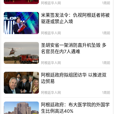
阿根廷华人网
1周前
米莱签发法令：仇视阿根廷者将被
驱逐或禁止入境
阿根廷华人网
1周前
圣胡安省一架消防直升机坠毁 多
名官员在内7人遇难
阿根廷华人网
1周前
阿根廷政府拟组团访华 以推进双
边贸易
阿根廷华人网
1周前
阿根廷政府：布大医学院的外国学
生比例高达40%