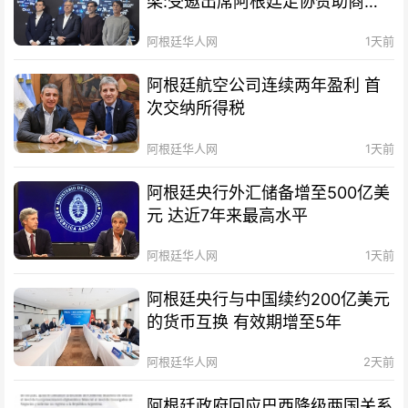
梁:受邀出席阿根廷足协赞助商招
待会！
阿根廷华人网
1天前
阿根廷航空公司连续两年盈利 首
次交纳所得税
阿根廷华人网
1天前
阿根廷央行外汇储备增至500亿美
元 达近7年来最高水平
阿根廷华人网
1天前
阿根廷央行与中国续约200亿美元
的货币互换 有效期增至5年
阿根廷华人网
2天前
阿根廷政府回应巴西降级两国关系