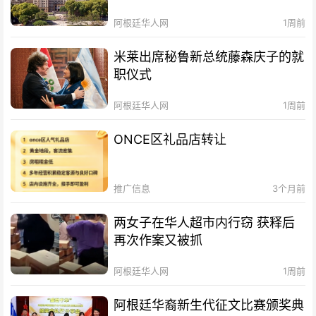
阿根廷华人网
1周前
米莱出席秘鲁新总统藤森庆子的就
职仪式
阿根廷华人网
1周前
ONCE区礼品店转让
推广信息
3个月前
两女子在华人超市内行窃 获释后
再次作案又被抓
阿根廷华人网
1周前
阿根廷华裔新生代征文比赛颁奖典