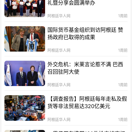
礼暨分享会圆满举办
阿根廷华人网
1周前
国际货币基金组织到访阿根廷 赞
扬政府已取得的成果
阿根廷华人网
1周前
外交危机：米莱言论惹不满 巴西
召回驻阿大使
阿根廷华人网
1周前
【调查报告】阿根廷每年走私及假
货等非法贸易达320亿美元
阿根廷华人网
1周前