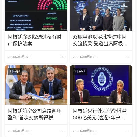
阿根廷参议院通过私有财
双鹿电池以足球搭建中阿
产保护法案
交流桥梁:受邀出席阿根廷
足协赞助商招待会！
2026年08月07日
0
2026年08月06日
0
阿根廷
阿根廷
阿根廷航空公司连续两年
阿根廷央行外汇储备增至
盈利 首次交纳所得税
500亿美元 达近7年来最
高水平
2026年08月06日
3
2026年08月06日
0