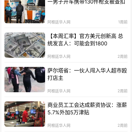
一男子开车携带130件枪支被查扣
阿根廷华人网
1周前
【本周汇率】官方美元创新高 总
统发言人：可能会到1800
阿根廷华人网
2周前
萨尔塔省：一伙人闯入华人超市殴
打店主
阿根廷华人网
2周前
商业员工工会达成薪资协议：涨薪
5.7%外加5万津贴
阿根廷华人网
2周前