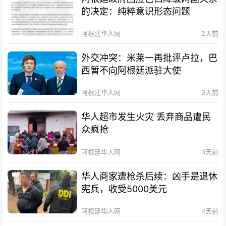
的决定：纯粹意识形态问题
阿根廷华人网
2天前
外交冲突：米莱一再批评卢拉，巴
西暂不向阿根廷派驻大使
阿根廷华人网
3天前
华人超市发生火灾 丢弃商品遭民
众疯抢
阿根廷华人网
3天前
华人商家遭枪杀后续：凶手是退休
宪兵，收受5000美元
阿根廷华人网
4天前