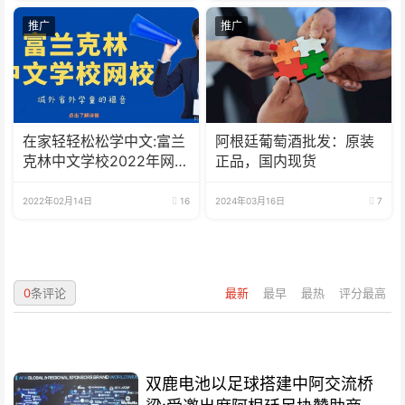
推广
推广
在家轻轻松松学中文:富兰
阿根廷葡萄酒批发：原装
克林中文学校2022年网校
正品，国内现货
招生啦
2022年02月14日
16
2024年03月16日
7
0
条评论
最新
最早
最热
评分最高
双鹿电池以足球搭建中阿交流桥