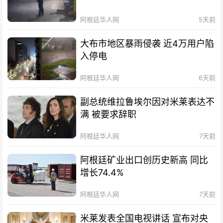
阿根廷华人网
5天前
大布市地区暴雨侵袭 近4万用户陷
入停电
阿根廷华人网
6天前
副总统维拉鲁埃尔因对米莱表达不
满 被要求辞职
阿根廷华人网
7天前
阿根廷矿业出口创历史新高 同比
增长74.4%
阿根廷华人网
7天前
米莱发表全国电视讲话 宣布对央