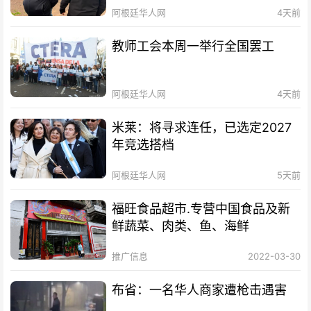
阿根廷华人网
4天前
教师工会本周一举行全国罢工
阿根廷华人网
4天前
米莱：将寻求连任，已选定2027
年竞选搭档
阿根廷华人网
5天前
福旺食品超市.专营中国食品及新
鲜蔬菜、肉类、鱼、海鲜
推广信息
2022-03-30
布省：一名华人商家遭枪击遇害