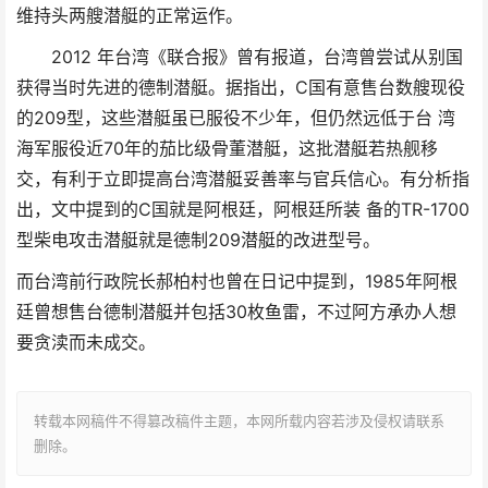
维持头两艘潜艇的正常运作。
2012 年台湾《联合报》曾有报道，台湾曾尝试从别国
获得当时先进的德制潜艇。据指出，C国有意售台数艘现役
的209型，这些潜艇虽已服役不少年，但仍然远低于台 湾
海军服役近70年的茄比级骨董潜艇，这批潜艇若热舰移
交，有利于立即提高台湾潜艇妥善率与官兵信心。有分析指
出，文中提到的C国就是阿根廷，阿根廷所装 备的TR-1700
型柴电攻击潜艇就是德制209潜艇的改进型号。
而台湾前行政院长郝柏村也曾在日记中提到，1985年阿根
廷曾想售台德制潜艇并包括30枚鱼雷，不过阿方承办人想
要贪渎而未成交。
转载本网稿件不得篡改稿件主题，本网所载内容若涉及侵权请联系
删除。