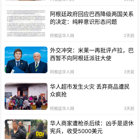
阿根廷政府回应巴西降级两国关系
的决定：纯粹意识形态问题
阿根廷华人网
2天前
外交冲突：米莱一再批评卢拉，巴
西暂不向阿根廷派驻大使
阿根廷华人网
3天前
华人超市发生火灾 丢弃商品遭民
众疯抢
阿根廷华人网
3天前
华人商家遭枪杀后续：凶手是退休
宪兵，收受5000美元