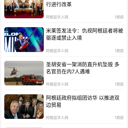
行进行改革
阿根廷华人网
1周前
米莱签发法令：仇视阿根廷者将被
驱逐或禁止入境
阿根廷华人网
1周前
圣胡安省一架消防直升机坠毁 多
名官员在内7人遇难
阿根廷华人网
1周前
阿根廷政府拟组团访华 以推进双
边贸易
阿根廷华人网
1周前