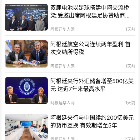
双鹿电池以足球搭建中阿交流桥
梁:受邀出席阿根廷足协赞助商招
待会！
阿根廷华人网
1天前
阿根廷航空公司连续两年盈利 首
次交纳所得税
阿根廷华人网
1天前
阿根廷央行外汇储备增至500亿美
元 达近7年来最高水平
阿根廷华人网
1天前
阿根廷央行与中国续约200亿美元
的货币互换 有效期增至5年
阿根廷华人网
2天前