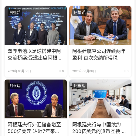
阿根廷
阿根廷
双鹿电池以足球搭建中阿
阿根廷航空公司连续两年
交流桥梁:受邀出席阿根廷
盈利 首次交纳所得税
足协赞助商招待会！
2026年08月06日
0
2026年08月06日
3
阿根廷
阿根廷
阿根廷央行外汇储备增至
阿根廷央行与中国续约
500亿美元 达近7年来最
200亿美元的货币互换 有