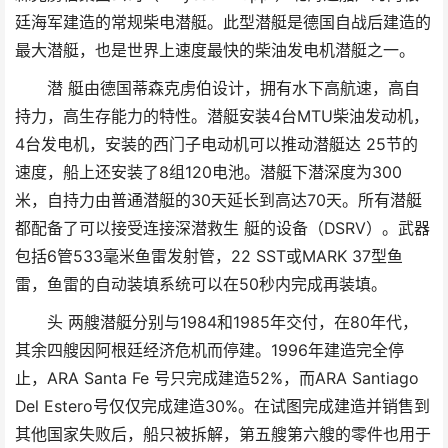
廷海军建造的常规柴电潜艇。此型潜艇是德国自战后建造的
最大潜艇，也是世界上速度最快的柴油发电机潜艇之一。
潜 艇由德国蒂森克虏伯设计，拥有水下高航速，高自
持力，高生存能力的特性。潜艇安装4台MTU柴油发动机，
4台发电机，安装的西门子电动机可以推动潜艇达 25节的
速度，船上还安装了8组120电池。潜艇下潜深度为300
米，自持力由普通潜艇的30天延长到高达70天。所有潜艇
都配备了可以接受连接深潜救生 艇的设备（DSRV）。武器
包括6管533毫米鱼雷发射管，22 SST或MARK 37型鱼
雷，鱼雷的自动装填系统可以在50秒内完成再装填。
头 两艘潜艇分别与1984和1985年交付，在80年代，
其余四艘因阿根廷经济危机而停建。1996年建造完全停
止，ARA Santa Fe 号只完成建造52%，而ARA Santiago
Del Estero号仅仅完成建造30%。在试图完成建造并销售到
其他国家失败后，船只被拆解，第五艘第六艘的零件也用于