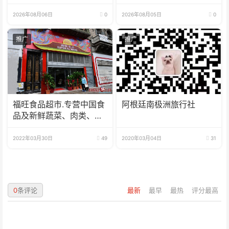
高水平
效期增至5年
2026年08月06日
0
2026年08月05日
0
推广
推广
福旺食品超市.专营中国食
阿根廷南极洲旅行社
品及新鲜蔬菜、肉类、
鱼、海鲜
2022年03月30日
49
2020年03月04日
31
0
条评论
最新
最早
最热
评分最高