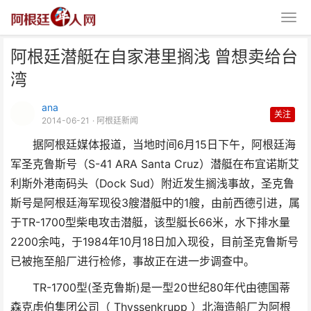
阿根廷潜艇在自家港里搁浅 曾想卖给台
湾
ana
关注
2014-06-21
· 阿根廷新闻
据阿根廷媒体报道，当地时间6月15日下午，阿根廷海
阿根廷潜艇在自家港里搁浅 曾想
军圣克鲁斯号（S-41 ARA Santa Cruz）潜艇在布宜诺斯艾
卖给台湾
利斯外港南码头（Dock Sud）附近发生搁浅事故，圣克鲁
斯号是阿根廷海军现役3艘潜艇中的1艘，由前西德引进，属
于TR-1700型柴电攻击潜艇，该型艇长66米，水下排水量
2200余吨，于1984年10月18日加入现役，目前圣克鲁斯号
已被拖至船厂进行检修，事故正在进一步调查中。
TR-1700型(圣克鲁斯)是一型20世纪80年代由德国蒂
森克虏伯集团公司（ Thyssenkrupp ）北海造船厂为阿根