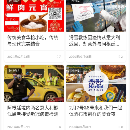
阿根廷
阿根廷
传统美食华榕小吃，传统
滑雪教练因疫情从意大利
与现代完美结合
返回，却意外与阿根廷首
例新冠病毒确认患者同机
2024年02月23日
7
2020年03月05日
2
阿根廷
阿根廷
阿根廷境内两名意大利疑
2月7号&8号来和我们一起
似患者接受新冠病毒检测
体验布市别样的美食夜
2020年02月27日
6
2020年01月31日
0