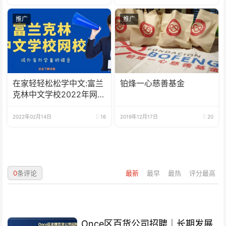
推广
推广
在家轻轻松松学中文:富兰
铂烽一心慈善基金
克林中文学校2022年网校
招生啦
2022年02月14日
16
2019年12月17日
20
0
条评论
最新
最早
最热
评分最高
Once区百货公司招聘｜长期发展