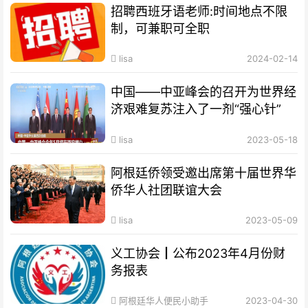
招聘西班牙语老师:时间地点不限
制，可兼职可全职
lisa
2024-02-14
中国——中亚峰会的召开为世界经
济艰难复苏注入了一剂“强心针”
lisa
2023-05-18
阿根廷侨领受邀出席第十届世界华
侨华人社团联谊大会
lisa
2023-05-09
义工协会┃公布2023年4月份财
务报表
阿根廷华人便民小助手
2023-04-30