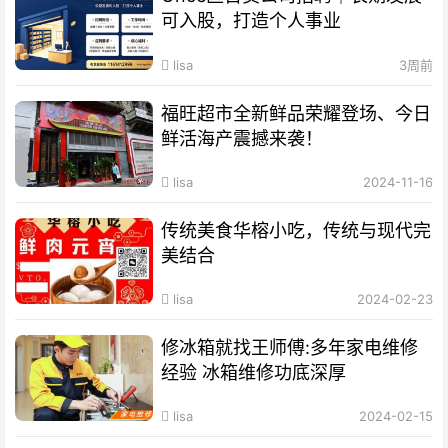
可入股，打造个人事业
lisa
3周前
福旺超市全新鲜品荣耀登场、今日
鲜活海产震撼来袭！
lisa
2024-11-16
传统美食华榕小吃，传统与现代完
美结合
lisa
2024-02-23
修冰箱就找王师傅:多年家电维修
经验 冰箱维修功底深厚
lisa
2024-02-15