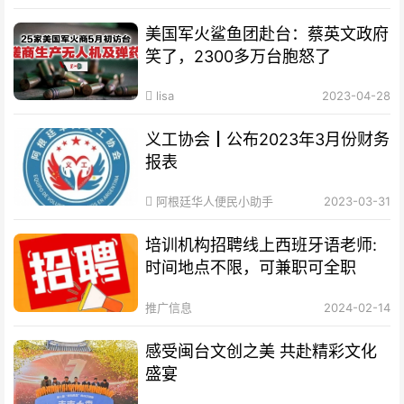
美国军火鲨鱼团赴台：蔡英文政府
笑了，2300多万台胞怒了
lisa
2023-04-28
义工协会┃公布2023年3月份财务
报表
阿根廷华人便民小助手
2023-03-31
培训机构招聘线上西班牙语老师:
时间地点不限，可兼职可全职
推广信息
2024-02-14
感受闽台文创之美 共赴精彩文化
盛宴