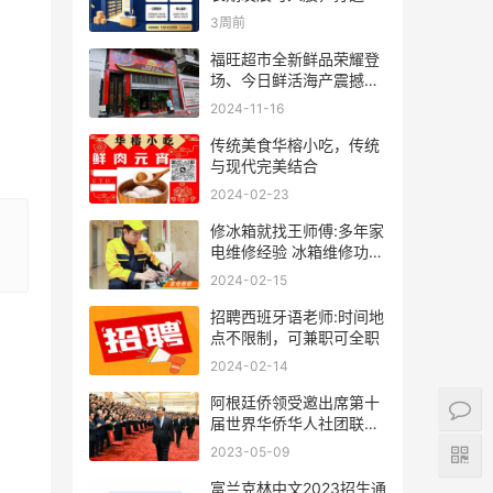
人事业
3周前
福旺超市全新鲜品荣耀登
场、今日鲜活海产震撼来
袭！
2024-11-16
传统美食华榕小吃，传统
与现代完美结合
2024-02-23
修冰箱就找王师傅:多年家
电维修经验 冰箱维修功底
深厚
2024-02-15
招聘西班牙语老师:时间地
点不限制，可兼职可全职
2024-02-14
阿根廷侨领受邀出席第十
届世界华侨华人社团联谊
大会
2023-05-09
富兰克林中文2023招生通