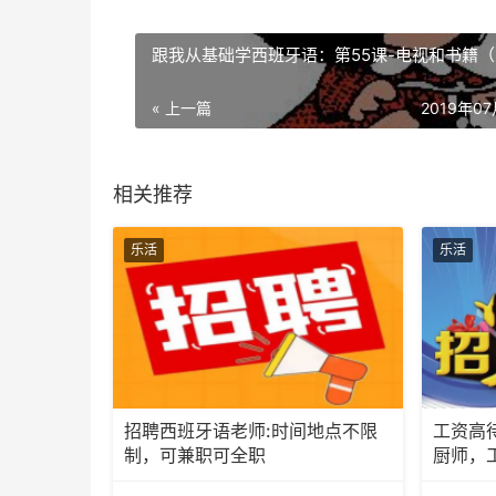
跟我从基础学西班牙语：第55课-电视和书籍（
« 上一篇
2019年0
相关推荐
乐活
乐活
招聘西班牙语老师:时间地点不限
工资高
制，可兼职可全职
厨师，
算。