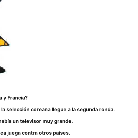
 y Francia?
la selección coreana llegue a la segunda ronda.
abía un televisor muy grande.
a juega contra otros países.