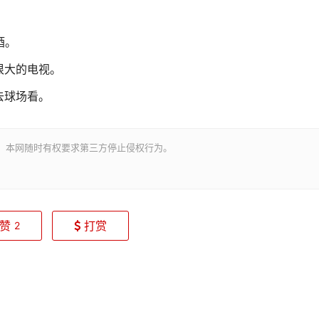
酒。
大的电视。
去球场看。
。本网随时有权要求第三方停止侵权行为。
赞
打赏
2