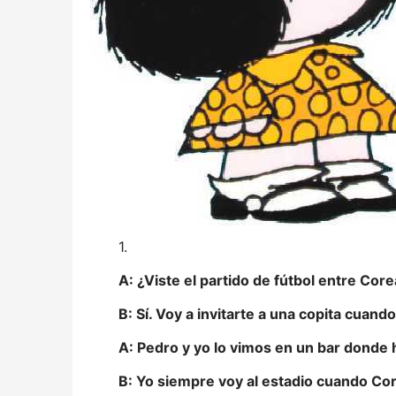
1.
A: ¿Viste el partido de fútbol entre Corea
B: Sí. Voy a invitarte a una copita cuando 
A: Pedro y yo lo vimos en un bar donde h
B: Yo siempre voy al estadio cuando Core