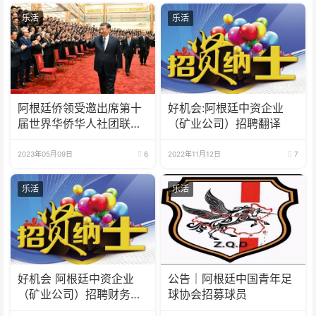
乐活
乐活
阿根廷侨领受邀出席第十
好机会:阿根廷中资企业
届世界华侨华人社团联谊
（矿业公司）招聘翻译
大会
2023年05月09日
6
2022年11月12日
7
乐活
乐活
好机会 阿根廷中资企业
公告｜阿根廷中国青年足
（矿业公司）招聘财务人
球协会招募球员
员