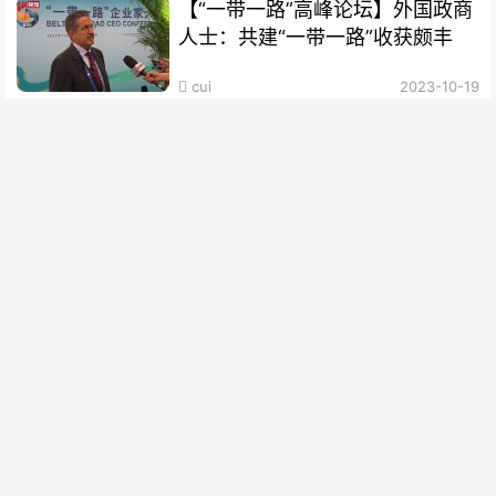
【“一带一路”高峰论坛】外国政商
人士：共建“一带一路”收获颇丰
cui
2023-10-19
【绘梦丝路｜扬帆篇】海丝绵延，
聆听时代涛声
cui
2023-10-12
【“一带一路”10周年·故事】俄罗
斯“老外”爱上太极拳：中国越来越
开放 很多人想来学习
cui
2023-10-12
中国已与150多个国家和30多个国
际组织签署共建“一带一路”合作文
件
cui
2023-10-11