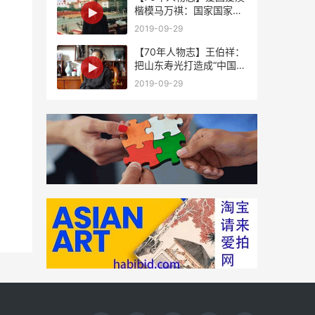
楷模马万祺：国家国家，
祖国是国澳门是家
2019-09-29
【70年人物志】王伯祥：
把山东寿光打造成“中国蔬
菜之乡”
2019-09-29