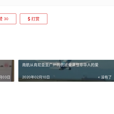
赞
打赏
30
南航从肯尼亚至广州的航班载满旅非华人的爱
2月03日
2020年02月10日
« 没有了