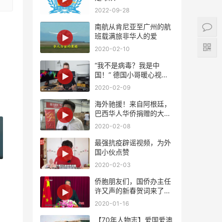
2022-09-28
南航从肯尼亚至广州的航
班载满旅非华人的爱
2020-02-10
“我不是病毒？我是中
国！” 德国小哥暖心视频
支持中国！
2020-02-09
海外驰援！来自阿根廷，
巴西华人华侨捐赠的大批
量紧缺医疗物资将陆续抵
2020-02-08
达国内
最强抗疫辟谣视频，为外
国小伙点赞
2020-02-03
侨胞朋友们，国侨办主任
许又声的新春贺词来了，
请查收！
2020-01-16
【70年人物志】爱国爱澳