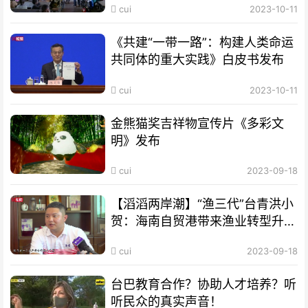
cui
2023-10-11
《共建“一带一路”：构建人类命运
共同体的重大实践》白皮书发布
cui
2023-10-11
金熊猫奖吉祥物宣传片《多彩文
明》发布
cui
2023-09-18
【滔滔两岸潮】“渔三代”台青洪小
贺：海南自贸港带来渔业转型升级
良机
cui
2023-09-18
台巴教育合作？协助人才培养？听
听民众的真实声音！