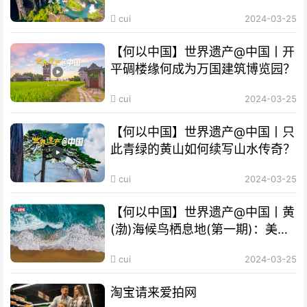
“双遗产”?
cui
2024-03-25
【何以中国】世界遗产@中国丨开
平碉楼缘何成为万国建筑博览园？
cui
2024-03-25
【何以中国】世界遗产@中国丨只
此青绿的黄山如何续写山水传奇？
cui
2024-03-25
【何以中国】世界遗产@中国丨黄
(渤)海候鸟栖息地(第一期)：美丽
海湾成“鸟的天堂”
cui
2024-03-25
淘宝请来爱拍网