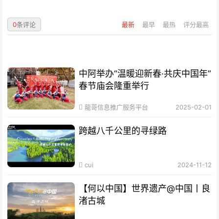
0
条评论
最新
最早
最热
评分最高
中阿举办“温暖迎新春·共庆中国年”
春节庙会隆重举行
龍哥信息推广服务平台
2025-02-01
跨越八千公里的寻绿路
cui
2024-11-12
【何以中国】世界遗产@中国丨良
渚古城