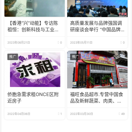
【香港“兴”动能】专访陈
高质量发展与品牌强国调
祖恒：创新科技与工业制
研座谈会举行 “中国品牌
造并驾齐驱 用新的眼光看
出海计划”启动
待香港发展
2023年08月21日
0
2023年05月11日
0
推广
推广
侨胞急需求租ONCE区附
福旺食品超市.专营中国食
近房子
品及新鲜蔬菜、肉类、
鱼、海鲜
2022年04月06日
1
2022年03月30日
49