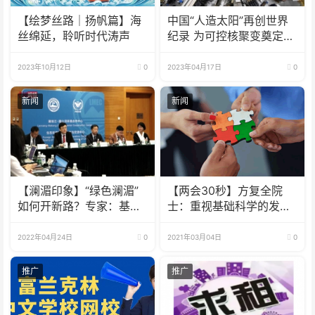
【绘梦丝路｜扬帆篇】海
中国“人造太阳”再创世界
丝绵延，聆听时代涛声
纪录 为可控核聚变奠定基
础
2023年10月12日
0
2023年04月17日
0
新闻
新闻
【澜湄印象】“绿色澜湄”
【两会30秒】方复全院
如何开新路？专家：基础
士：重视基础科学的发展
设施也要可持续 韧性足
才能突破“卡脖子”技术
2022年04月24日
0
2021年03月04日
0
推广
推广