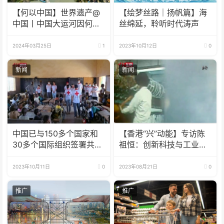
【何以中国】世界遗产@
【绘梦丝路｜扬帆篇】海
中国丨中国大运河因何成
丝绵延，聆听时代涛声
为流动的国家记忆？
2024年03月25日
1
2023年10月12日
0
新闻
新闻
中国已与150多个国家和
【香港“兴”动能】专访陈
30多个国际组织签署共建
祖恒：创新科技与工业制
“一带一路”合作文件
造并驾齐驱 用新的眼光看
待香港发展
2023年10月11日
0
2023年08月21日
0
推广
推广