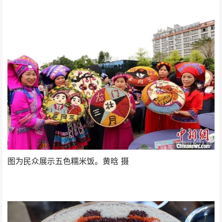
图为民众展示五色糯米饭。黄晗 摄