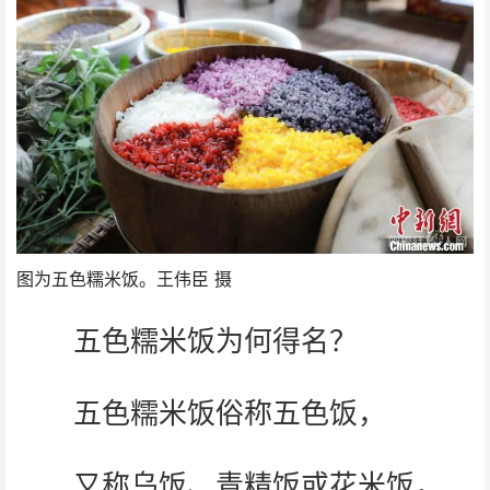
图为五色糯米饭。王伟臣 摄
五色糯米饭为何得名？
五色糯米饭俗称五色饭，
又称乌饭、青精饭或花米饭，