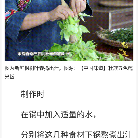
图为新鲜枫树叶舂捣出汁。图源：【中国味道】壮族五色糯
米饭
制作时
在锅中加入适量的水，
分别将这几种食材下锅熬煮出汁