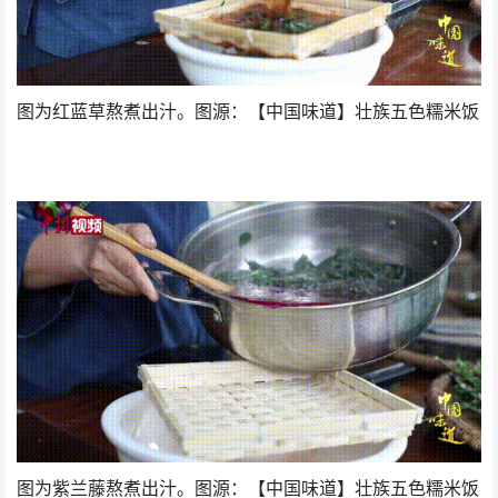
图为红蓝草熬煮出汁。图源：【中国味道】壮族五色糯米饭
图为紫兰藤熬煮出汁。图源：【中国味道】壮族五色糯米饭