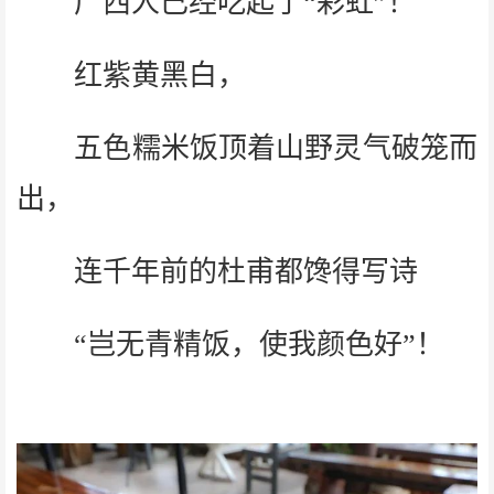
广西人已经吃起了“彩虹”！
红紫黄黑白，
五色糯米饭顶着山野灵气破笼而
出，
连千年前的杜甫都馋得写诗
“岂无青精饭，使我颜色好”！