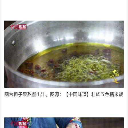
图为栀子果熬煮出汁。图源：【中国味道】壮族五色糯米饭