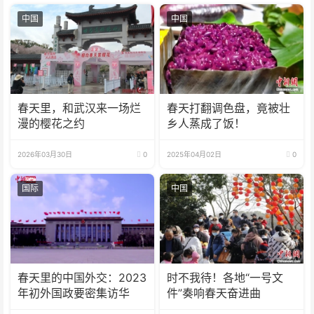
中国
中国
春天里，和武汉来一场烂
春天打翻调色盘，竟被壮
漫的樱花之约
乡人蒸成了饭！
2026年03月30日
0
2025年04月02日
0
国际
中国
春天里的中国外交：2023
时不我待！各地“一号文
年初外国政要密集访华
件”奏响春天奋进曲