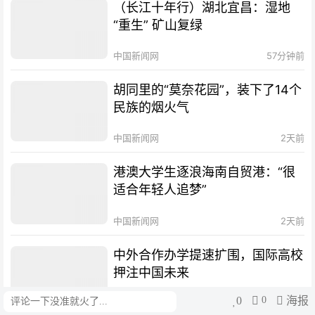
（长江十年行）湖北宜昌：湿地
“重生” 矿山复绿
中国新闻网
57分钟前
胡同里的“莫奈花园”，装下了14个
民族的烟火气
中国新闻网
2天前
港澳大学生逐浪海南自贸港：“很
适合年轻人追梦”
中国新闻网
2天前
中外合作办学提速扩围，国际高校
押注中国未来
0
0
海报
评论
三里河
2天前