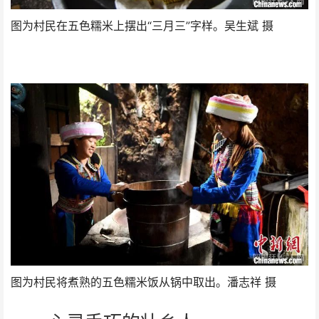
图为村民在五色糯米上摆出“三月三”字样。吴生斌 摄
图为村民将煮熟的五色糯米饭从锅中取出。潘志祥 摄