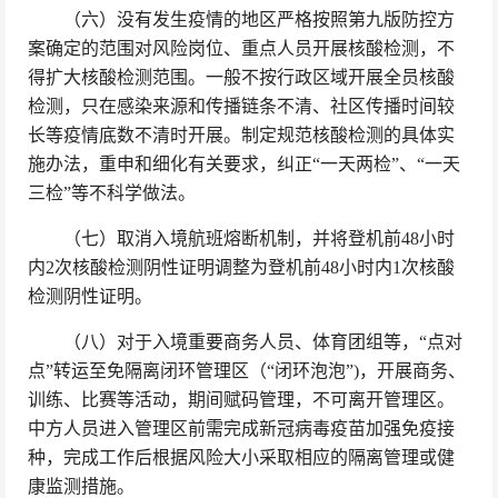
（六）没有发生疫情的地区严格按照第九版防控方
案确定的范围对风险岗位、重点人员开展核酸检测，不
得扩大核酸检测范围。一般不按行政区域开展全员核酸
检测，只在感染来源和传播链条不清、社区传播时间较
长等疫情底数不清时开展。制定规范核酸检测的具体实
施办法，重申和细化有关要求，纠正“一天两检”、“一天
三检”等不科学做法。
（七）取消入境航班熔断机制，并将登机前48小时
内2次核酸检测阴性证明调整为登机前48小时内1次核酸
检测阴性证明。
（八）对于入境重要商务人员、体育团组等，“点对
点”转运至免隔离闭环管理区（“闭环泡泡”)，开展商务、
训练、比赛等活动，期间赋码管理，不可离开管理区。
中方人员进入管理区前需完成新冠病毒疫苗加强免疫接
种，完成工作后根据风险大小采取相应的隔离管理或健
康监测措施。