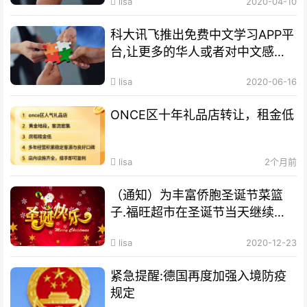
lisa
2020-04-10
科大讯飞推出免费中文学习APP平
台,让更多的华人或者对中文感兴
趣者受益
lisa
2020-06-16
ONCE区十年礼品店转让，租金低
lisa
2个月前
（通知）为丰富侨胞圣诞节菜篮
子.福旺超市在圣诞节当天继续营
业
lisa
2020-12-23
紧急提醒:德国再度加强入境防疫
规定