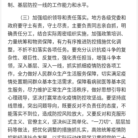
制、基层防控一线的工作能力和水平。
（三）加强组织领导和责任落实。地方各级党委和
政府要守土有责，守土尽责，主要负责同志亲自抓，明
确责任分工，结合实际周密组织实施，加强政策培训、
力量统筹和物资保障，有力有序推进防控措施优化调
整，不折不扣落实各项任务。要充分认识抗疫斗争的复
杂性、艰巨性、反复性，强化责任担当，增强斗争本
领，深入基层、深入一线，抓实抓细疫情防控各项工
作，全力做好人民群众生产生活服务保障，切实满足疫
情处置期间群众基本生活需求，保障看病就医等基本民
生服务，尽力维护正常生产生活秩序，做好思想引导和
心理疏导，坚决打赢常态化疫情防控攻坚战。要坚持底
线思维，突出问题导向，既要反对不负责任的态度，不
能落实不到位，造成防控风险放大，又要反对和克服形
式主义、官僚主义，坚决纠正简单化、“一刀切”、层层加
码等做法，把优化调整的措施抓扎实，高效统筹疫情防
控和经济社会发展，以实际行动体现学习贯彻党的二十