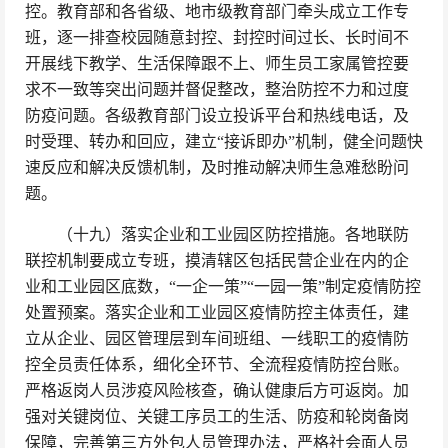
控。教育部和各省级、地市级教育部门牵头成立工作专
班，逐一排查校园随意封控、封控时间过长、长时间不
开展线下教学、生活保障跟不上、师生员工家属管控要
求不一致等突出问题并督促整改，整治防控不力和过度
防疫问题。各级教育部门设立投诉平台和热线电话，及
时受理、转办和回应，建立“接诉即办”机制，健全问题快
速反应和解决反馈机制，及时推动解决师生急难愁盼问
题。
（十九）落实企业和工业园区防控措施。各地联防
联控机制要成立专班，摸清辖区包括民营企业在内的企
业和工业园区底数，“一企一策”“一园一策”制定疫情防控
处置预案。落实企业和工业园区疫情防控主体责任，建
立从企业、园区管理层到车间班组、一线职工的疫情防
控全员责任体系，细化全环节、全流程疫情防控台账。
严格返岗人员涉疫风险核查，确认健康后方可返岗。加
强对关键岗位、关键工序员工的生活、防疫和轮岗备岗
保障，完善第三方外包人员管理办法，严格社会面人员