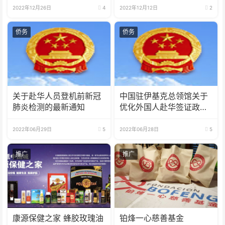
2022年12月26日
4
2022年12月12日
2
侨务
侨务
关于赴华人员登机前新冠
中国驻伊基克总领馆关于
肺炎检测的最新通知
优化外国人赴华签证政策
的通知
2022年06月29日
5
2022年06月28日
5
推广
推广
康源保健之家 蜂胶玫瑰油
铂烽一心慈善基金