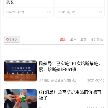
批发
2019年12月17日
5
2019年12月17日
20
0
条评论
最新
最早
最热
评分最高
民航局：已实施261次熔断措施，
累计熔断航班551班
阿根廷南极洲国际旅行社
2021-07-10
(好消息）急需防护用品的侨胞有
福了