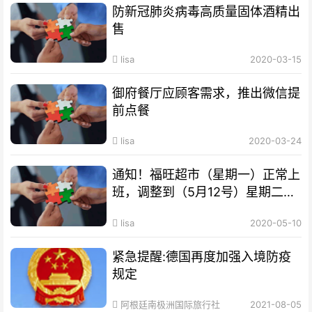
防新冠肺炎病毒高质量固体酒精出
售
lisa
2020-03-15
御府餐厅应顾客需求，推出微信提
前点餐
lisa
2020-03-24
通知！福旺超市（星期一）正常上
班，调整到（5月12号）星期二公
休，请新老客户互相转告
lisa
2020-05-10
紧急提醒:德国再度加强入境防疫
规定
阿根廷南极洲国际旅行社
2021-08-05