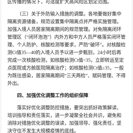
区传播的情况下，可适度扩大高风险区划定范围。
（三）关于外防输入措施的调整。各地要做好集中
隔离资源储备，规范设置集中隔离点并严格实施管理。
加强入境人员居家隔离期间的规范管理。对免隔离闭环
管理区（“闭环泡泡”）内外方和中方人员严格落实闭环管
理、个人防护、核酸检测等要求，严防“破环”。对核酸检
测Ct值35—40的入境人员予以进一步甄别，24小时后再
完成一次核酸检测，如核酸检测Ct值<35，立即转运至定
点医院或方舱医院隔离治疗；如核酸检测Ct值≥35，一般
为既往感染，居家隔离期间“三天两检”、赋码管理、不得
外出。
四、加强优化调整工作的组织保障
落实好优化调整防控措施，要突出抓好政策解读、
培训指导和责任落实，进一步凝聚全社会共识，避免和
消除对措施优化调整的误读，加强领导、强化责任，坚
决守住不发生大规模疫情的底线。