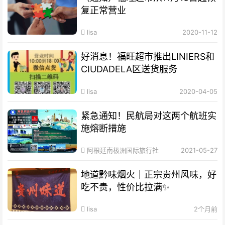
复正常营业
lisa
2020-11-12
好消息！福旺超市推出LINIERS和
CIUDADELA区送货服务
lisa
2020-04-05
紧急通知！民航局对这两个航班实
施熔断措施
阿根廷南极洲国际旅行社
2021-05-27
地道黔味烟火｜正宗贵州风味，好
吃不贵，性价比拉满✨
lisa
2个月前