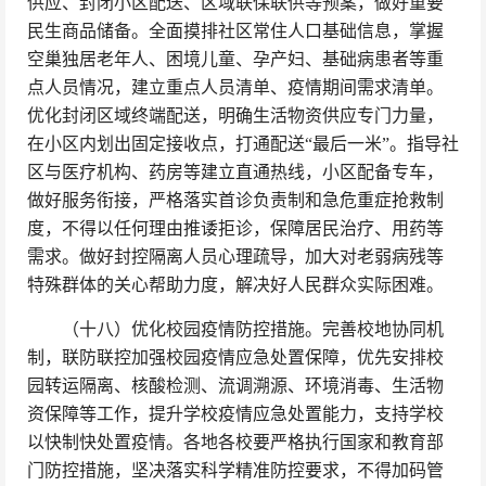
供应、封闭小区配送、区域联保联供等预案，做好重要
民生商品储备。全面摸排社区常住人口基础信息，掌握
空巢独居老年人、困境儿童、孕产妇、基础病患者等重
点人员情况，建立重点人员清单、疫情期间需求清单。
优化封闭区域终端配送，明确生活物资供应专门力量，
在小区内划出固定接收点，打通配送“最后一米”。指导社
区与医疗机构、药房等建立直通热线，小区配备专车，
做好服务衔接，严格落实首诊负责制和急危重症抢救制
度，不得以任何理由推诿拒诊，保障居民治疗、用药等
需求。做好封控隔离人员心理疏导，加大对老弱病残等
特殊群体的关心帮助力度，解决好人民群众实际困难。
（十八）优化校园疫情防控措施。完善校地协同机
制，联防联控加强校园疫情应急处置保障，优先安排校
园转运隔离、核酸检测、流调溯源、环境消毒、生活物
资保障等工作，提升学校疫情应急处置能力，支持学校
以快制快处置疫情。各地各校要严格执行国家和教育部
门防控措施，坚决落实科学精准防控要求，不得加码管