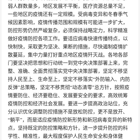
弱人群数量多，地区发展不平衡，医疗资源总量不足，
一些地区的疫情还有一定规模。受病毒变异和冬春季气
候因素影响，疫情传播范围和规模有可能进一步扩大，
防控形势仍然严峻复杂，必须保持战略定力，科学精准
做好疫情防控各项工作。要适应病毒快速传播特点，以
快制快，采取更为坚决、果断的措施，尽快遏制疫情扩
散蔓延，集中力量打好重点地区疫情歼灭战。各地各部
门要坚决把思想和行动统一到党中央决策部署上来，完
整、准确、全面贯彻落实党中央决策部署，坚定不移坚
持人民至上、生命至上，坚定不移落实“外防输入、内防
反弹”总策略，坚定不移贯彻“动态清零”总方针，按照疫
情要防住、经济要稳住、发展要安全的要求，高效统筹
疫情防控和经济社会发展。要进一步提高政治站位，充
分认识优化调整防控措施不是放松防控，更不是放开、
“躺平”，而是适应疫情防控新形势和新冠病毒变异的新特
点，坚持既定的防控策略和方针，进一步提升防控的科
学性、精准性，最大程度保护人民生命安全和身体健