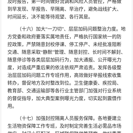
及时报告，第一时间做好流调和风险人员管控，严格做
到早发现、早报告、早隔离、早治疗，避免战线扩大、
时间延长，决不能等待观望、各行其是。
（十六）加大“一刀切”、层层加码问题整治力度。地
方党委和政府要落实属地责任，严格执行国家统一的防
控政策，严禁随意封校停课、停工停产、未经批准阻断
交通、随意采取“静默”管理、随意封控、长时间不解封、
随意停诊等各类层层加码行为，加大通报、公开曝光力
度，对造成严重后果的依法依规严肃追责。发挥各级整
治层层加码问题工作专班作用，高效做好举报线索收集
转办，督促地方及时整改到位。卫生健康委、疾控局、
教育部、交通运输部等各行业主管部门加强对行业系统
的督促指导，加大典型案例曝光力度，切实起到震慑作
用。
（十七）加强封控隔离人员服务保障。各地要建立
生活物资保障工作专班，及时制定完善生活必需品市场