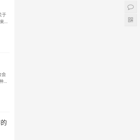
关于
来华
金会
种
作的