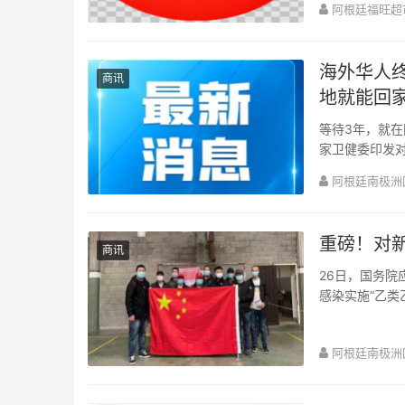
阿根廷福旺超
海外华人
商讯
地就能回
等待3年，就
家卫健委印发对
起，解除对新冠
阿根廷南极洲
重磅！对新
商讯
26日，国务
感染实施“乙类
效统筹新型冠状
阿根廷南极洲