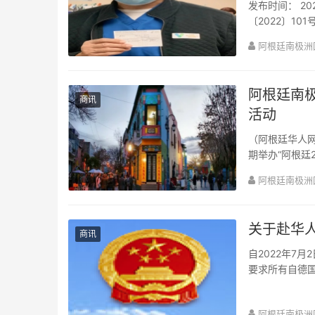
发布时间： 2022-11-11 19:12:0
〔2022〕1
阿根廷南极洲
阿根廷南极
商讯
活动
（阿根廷华人网
期举办“阿根廷
际旅行社出资30
阿根廷南极洲
关于赴华
商讯
自2022年7
要求所有自德国
1、两次核酸检
阿根廷南极洲