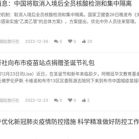
消息：中国将取消入境后全员核酸检测和集中隔离
控机制：取消入境后全员核酸检测和集中隔离。国家卫健委26日晚发布《
感染实施“乙类乙管”的总体方案》，方案提出，优化中外人员往来管理。
小时进行核酸检测，结...
国际旅行社
2022-12-26
0
0
20
行社向布市疫苗站点捐赠圣诞节礼包
12月23日讯Lisa）近日，在圣诞节和新年来临前夕，阿根廷华文教育基
长佛罗伦萨斯.卡维诺和布市13区区委陈源志陪同下来到布市中国城疫苗接
送上240份...
国际旅行社
2022-12-23
0
0
2
步优化新冠肺炎疫情防控措施 科学精准做好防控工