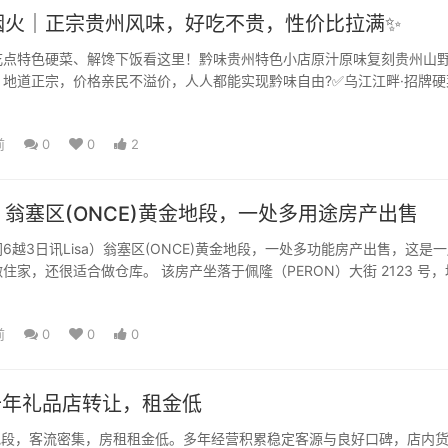
烟火｜正宗贵州风味，好吃不贵，性价比拉满✨
吃点特色硬菜、解馋下饭看这里！黔味贵州特色小店原汁原味复刻贵州山
地道正宗，价格亲民不溢价，人人都能实现黔味自由?️✅乌江江畔·招牌硬
精选贵州特色大菜，用...
前
0
0
2
翁塞区(ONCE)黄金地段，一处多用途房产出售
6越3日讯Lisa）翁塞区(ONCE)黄金地段，一处多功能房产出售，这是
。 该房产坐落于佩隆（PERON）大街 2123 号，地处
前
0
0
0
十年礼品店转让，租金低
金地段，客流密集，房租租金低。多年经营积累稳定客源与良好口碑，店内