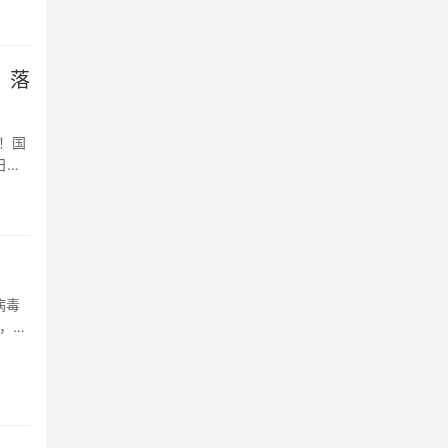
！落
！国
日
病毒
，高