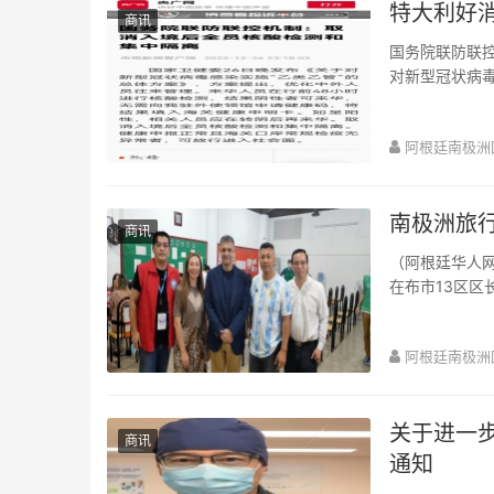
特大利好
商讯
国务院联防联
对新型冠状病毒
人员在行前48
阿根廷南极洲
南极洲旅
商讯
（阿根廷华人网
在布市13区区
点。向疫苗接种站
阿根廷南极洲
关于进一
商讯
通知