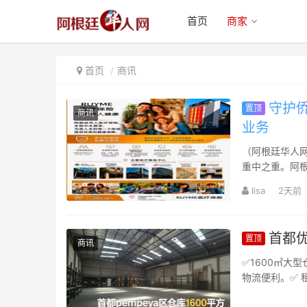
首页
商家
首页
商讯
守护侨
置顶
商讯
业务
（阿根廷华人网
重中之重。阿
一旦遭遇重病、
lisa
2天前
首都优
置顶
商讯
✅1600㎡大
物流便利。✅ 
房等。✅咨询热线