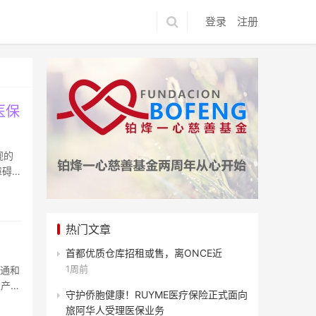
登录
注册
医保
视的
障碍；
热门文章
首都优质仓库招租或售，离ONCE近
1周前
交通和
生产厂
守护侨胞健康！RUYME医疗保险正式面向
旅阿华人受理医保业务