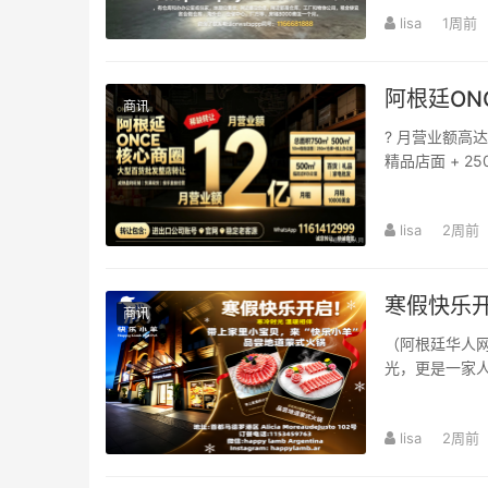
lisa
1周前
阿根廷ON
商讯
? 月营业额高
精品店面 + 
电全品类批发，刚
lisa
2周前
寒假快乐
商讯
（阿根廷华人网
光，更是一家
式火锅，便是冬
lisa
2周前