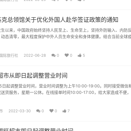
基克总领馆关于优化外国人赴华签证政策的通知
发生以来，中国政府始终坚持人民至上、生命至上，坚持外防输入、内防
、动态清零，最大程度保护中外人员生命安全和身体健康。结合当前全球
步保障跨国必要人员往来...
国际旅行社
2022-06-28
0
0
5
旺超市从即日起调整营业时间
5日起调整营业时间，营业时间调整为上午10:00-19:00。同时接受微信
送货服务，星期一公休。在线接单时间10:00-17:00，给大家造成不便
...
市
2022-03-30
0
0
7