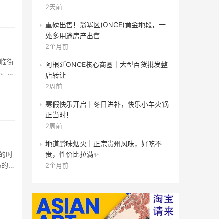
2天前
重磅出售！翁塞区(ONCE)黄金地段，一
处多用途房产出售
2个月前
㎡临街
阿根廷ONCE核心商圈｜大型百货批发整
品、家
店转让
2周前
寒假快乐开启｜冬日进补，快乐小羊火锅
正当时！
2周前
地道黔味烟火｜正宗贵州风味，好吃不
贵，性价比拉满✨
的时
腾的蒙
2个月前