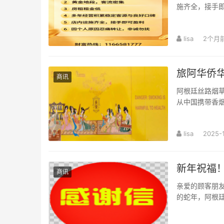
施齐全，接手即
lisa
2个月
旅阿华侨
商讯
阿根廷丝路烟
从中国携带香烟的各种不便！ 品
条 芙蓉王 (硬 标
lisa
2025-
新年祝福
商讯
亲爱的顾客朋
的蛇年，阿根
“产品新鲜，保证