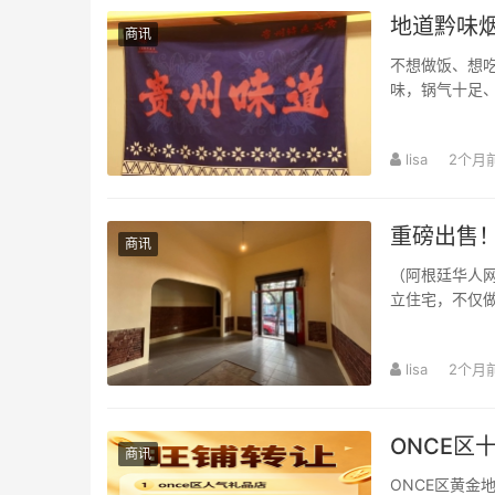
地道黔味
商讯
不想做饭、想
味，锅气十足、
宴客解馋超合适
lisa
2个月
重磅出售！
商讯
（阿根廷华人网
立住宅，不仅做住家，还很适合做仓库
繁华的翁...
lisa
2个月
ONCE区
商讯
ONCE区黄