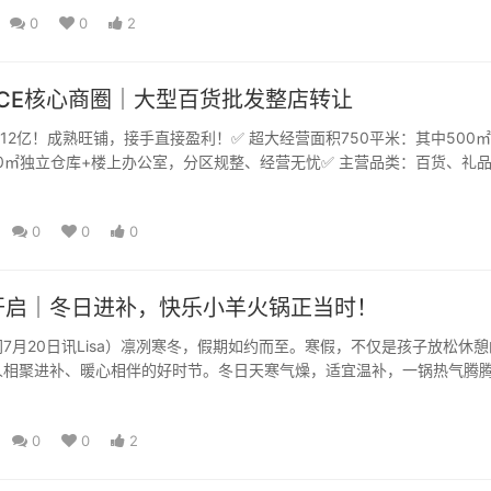
0
0
2
CE核心商圈｜大型百货批发整店转让
达12亿！成熟旺铺，接手直接盈利！✅ 超大经营面积750平米：其中500
250㎡独立仓库+楼上办公室，分区规整、经营无忧✅ 主营品类：百货、礼
需...
0
0
0
开启｜冬日进补，快乐小羊火锅正当时！
7月20日讯Lisa）凛冽寒冬，假期如约而至。寒假，不仅是孩子放松休憩
人相聚进补、暖心相伴的好时节。冬日天寒气燥，适宜温补，一锅热气腾
日最好的慰藉。快...
0
0
2