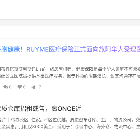
胞健康！RUYME医疗保险正式面向旅阿华人受理
布宜诺斯艾利斯讯Lisa） 旅居阿根廷，健康保障是每个华人家庭不可忽
根廷公立医院虽提供基础医疗服务，但专科预约周期漫长、语言沟通存在
住院治疗，私立医院...
0
0
17
质仓库招租或售，离ONCE近
型仓库｜带办公区+住家。✅区位优越，周边密布仓库、工厂、物流公司，
租金实惠，月租仅8000美金✅ 适用于：仓储中心、海外仓、物流中心、
（What...