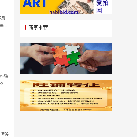
野风
菜｜
商家推荐
一座独
货满设