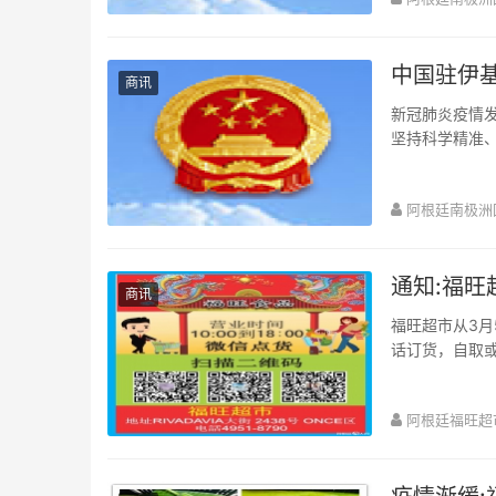
中国驻伊
商讯
新冠肺炎疫情
坚持科学精准
势变化，为进一
阿根廷南极洲
通知:福
商讯
福旺超市从3月
话订货，自取或
新老客户能理解和
阿根廷福旺超