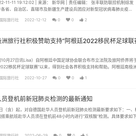
2 | 来源： 新华网 | 责任编辑： 张丰联防联控机制综发
01号各省、自治区、直辖市及新疆生产建设兵团应对新型冠状病毒肺炎疫...
国际旅行社
2022-12-12
0
0
2
洲旅行社积极赞助支持“阿根廷2022移民杯足球联
10月27日讯Lisa）自阿根廷中国足球协会联合布市立法院及旅阿侨界将
2022移民杯足球联赛”以来，得到社会各界积极支持和帮助。阿根廷南极
万阿币赞助...
国际旅行社
2022-10-27
0
0
1
人员登机前新冠肺炎检测的最新通知
月2日（含）起，对自德国赴华人员登机前新冠肺炎检测最新要求如下：一、
搭乘航班赴华人员须在登机前48小时内进行“双核酸”检测。具体要求如
测应在不同检测机...
国际旅行社
2022-06-29
0
0
5