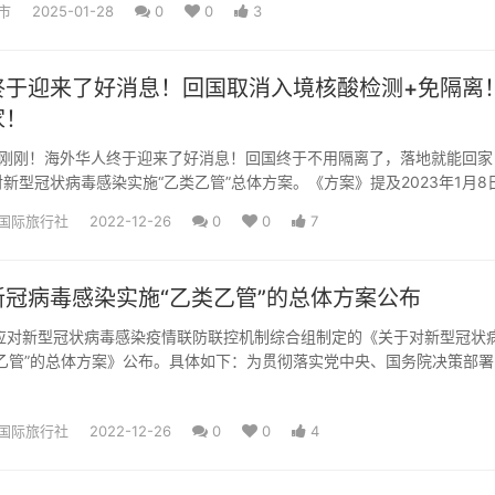
市
2025-01-28
0
0
3
终于迎来了好消息！回国取消入境核酸检测+免隔离
家！
在刚刚！海外华人终于迎来了好消息！回国终于不用隔离了，落地就能回家
新型冠状病毒感染实施“乙类乙管”总体方案。《方案》提及2023年1月8
肺炎的甲类传染病防...
国际旅行社
2022-12-26
0
0
7
冠病毒感染实施“乙类乙管”的总体方案公布
院应对新型冠状病毒感染疫情联防联控机制综合组制定的《关于对新型冠状
乙管”的总体方案》公布。具体如下：为贯彻落实党中央、国务院决策部署
病毒感染疫情防控和经...
国际旅行社
2022-12-26
0
0
4