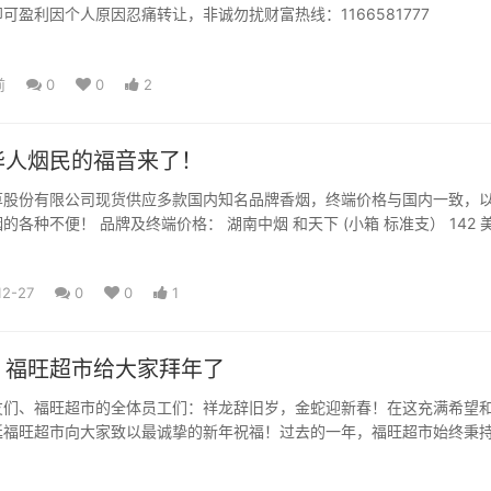
可盈利因个人原因忍痛转让，非诚勿扰财富热线：1166581777
前
0
0
2
华人烟民的福音来了！
草股份有限公司现货供应多款国内知名品牌香烟，终端价格与国内一致，以
牌及终端价格： 湖南中烟 和天下 (小箱 标准支） 142 美元/
...
12-27
0
0
1
！福旺超市给大家拜年了
友们、福旺超市的全体员工们：祥龙辞旧岁，金蛇迎新春！在这充满希望
廷福旺超市向大家致以最诚挚的新年祝福！过去的一年，福旺超市始终秉
品质”的经营理念，在大...