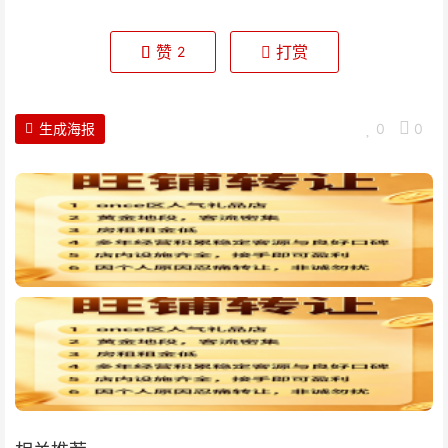
赞
打赏
2
生成海报
0
0