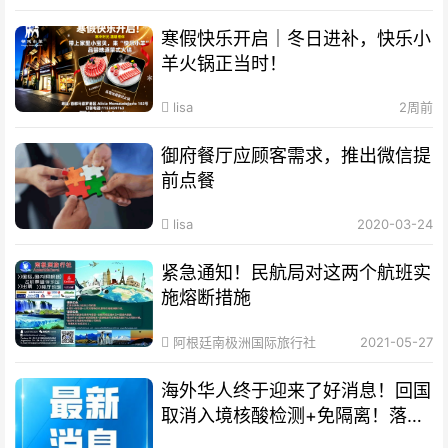
寒假快乐开启｜冬日进补，快乐小
羊火锅正当时！
lisa
2周前
御府餐厅应顾客需求，推出微信提
前点餐
lisa
2020-03-24
紧急通知！民航局对这两个航班实
施熔断措施
阿根廷南极洲国际旅行社
2021-05-27
海外华人终于迎来了好消息！回国
取消入境核酸检测+免隔离！落地
就能回家！