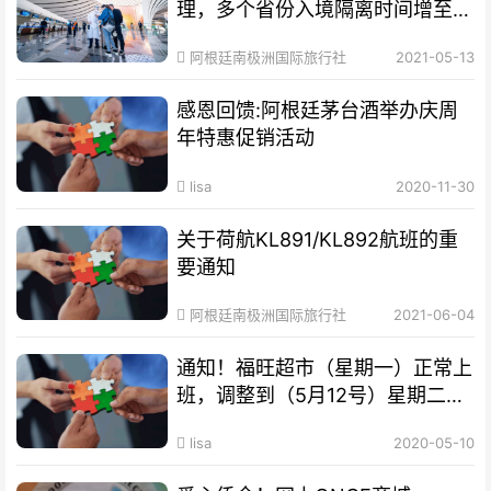
理，多个省份入境隔离时间增至
28天！
阿根廷南极洲国际旅行社
2021-05-13
感恩回馈:阿根廷茅台酒举办庆周
年特惠促销活动
lisa
2020-11-30
关于荷航KL891/KL892航班的重
要通知
阿根廷南极洲国际旅行社
2021-06-04
通知！福旺超市（星期一）正常上
班，调整到（5月12号）星期二公
休，请新老客户互相转告
lisa
2020-05-10