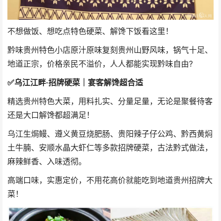
不想做饭、想吃点特色硬菜、解馋下饭看这里！
黔味贵州特色小店原汁原味复刻贵州山野风味，锅气十足、
地道正宗，价格亲民不溢价，人人都能实现黔味自由?️
✅
乌江江畔·招牌硬菜｜宴客解馋超合适
精选贵州特色大菜，用料扎实、分量足量，无论是聚餐待客
还是大口解馋都超满足！
乌江生焗鳗、遵义黄豆烧肥肠、贵阳辣子仔公鸡、黔西黄焖
土牛腩、安顺水晶大虾仁等多款招牌硬菜，古法黔式做法，
麻辣鲜香、入味透彻。
高端口味，实惠定价，不用花高价就能吃到地道贵州招牌大
菜！