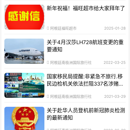
新年祝福！福旺超市给大家拜年了
阿根廷福旺超市
2025-01-28
关于4月汉莎LH728航班变更的重
要通知
阿根廷南极洲国际旅行社
2022-03-25
国家移民局提醒:非紧急不旅行.移
民边检机关依法拦阻337名涉赌涉
诈嫌疑人员出
阿根廷南极洲国际旅行社
2021-03-29
关于赴华人员登机前新冠肺炎检测
的最新通知