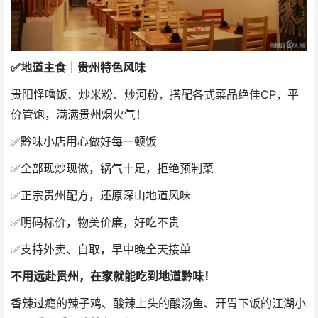
✅
地道主食｜贵州特色风味
贵阳怪噜饭、炒米粉、炒河粉，搭配各式菜品绝佳CP，平
价管饱，满满贵州烟火气！
✅
黔味小店用心做好每一顿饭
✅全部现炒现做，锅气十足，拒绝预制菜
✅正宗贵州配方，还原深山地道风味
✅明码标价，物美价廉，好吃不贵
✅支持外卖、自取，早中晚全天接单
不用远赴贵州，在家就能吃到地道黔味！
香辣过瘾的辣子鸡、酸辣上头的酸汤鱼、开胃下饭的江湖小