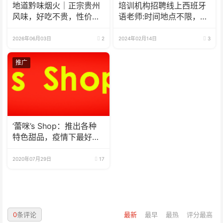
地道黔味烟火｜正宗贵州
培训机构招聘线上西班牙
风味，好吃不贵，性价比
语老师:时间地点不限，可
拉满✨
兼职可全职
2026年06月03日
2
2024年02月14日
3
推广
‘蕾咪’s Shop：推出各种
特色甜品，疫情下最好的
选择
2020年07月29日
17
0
条评论
最新
最早
最热
评分最高