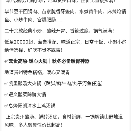
本店爆款江湖小炒，地道贵州口味，性价比直接拉满！
毕节豆干回锅肉、苗家腌香牙签肉、水煮黄牛肉、麻辣炝锅
鱼、小炒牛肉、宫爆肥肠……
二十余款经典小炒，酸辣开胃、香辣过瘾，锅气满满！
低至20000起，荤素搭配、味道正宗，日常干饭、小聚小酌
绝佳选择，好吃不贵不踩雷！
✅
云贵高原·暖心火锅｜秋冬必备暖胃神器
地道贵州特色锅锅，暖心又暖胃！
✅凯里酸汤大火锅（蹄脚/鲜牛肉/丸子河鱼任选）
✅遵义酸菜蹄膀大锅
✅息烽阳朗清水土鸡汤锅
正宗贵州酸汤、鲜醇汤底，食材新鲜，一锅解锁山野地道
风味，多人聚餐性价比超高！