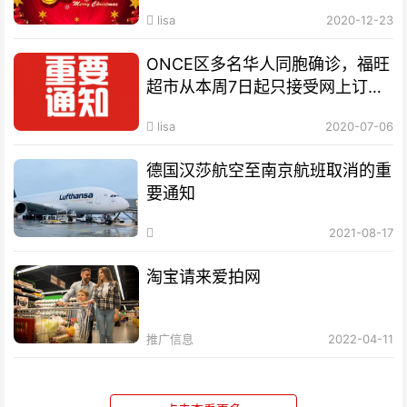
业
lisa
2020-12-23
ONCE区多名华人同胞确诊，福旺
超市从本周7日起只接受网上订货
服务
lisa
2020-07-06
德国汉莎航空至南京航班取消的重
要通知
2021-08-17
淘宝请来爱拍网
推广信息
2022-04-11