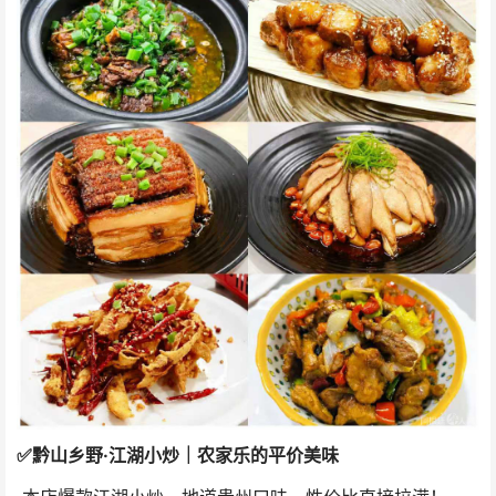
✅
黔山乡野·江湖小炒｜农家乐的平价美味