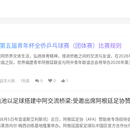
6 第五届青年杯全侨乒乓球赛（团体赛）比赛规则
阿侨界文体生活，弘扬体育精神，增进侨胞之间的交流与友谊，在2026
临之际，世界福建青年阿根廷联会与阿中青年联谊总会将举办2026年第
乓球团体赛。现将...
廷华人网
1天前
0
0
1
池以足球搭建中阿交流桥梁:受邀出席阿根廷足协
！
8月5日布宜诺斯艾利斯讯）近日，阿根廷足协（AFA）赞助商专场招待
斯莱昂内尔·梅西训练基地隆重举办。阿根廷国家足球队中国区官方合作伙