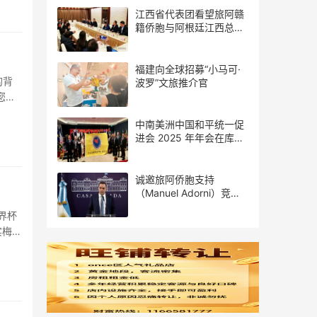
江西省代表团看望旅阿赣
籍侨胞与阿根廷江西总商
会座谈
福建向全球招募“小马可·
的背
波罗”文旅推介官
您知
中南美洲中国和平统一促
进会 2025 年年会在库拉
索圆满举行，共绘反“独”
促统宏伟蓝图
诚邀旅阿侨胞支持
（Manuel Adorni）竞选
布市议员
界杯
实梅西