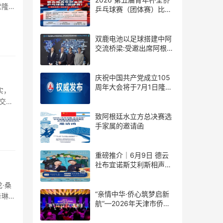
堂隆重
乒乓球赛（团体赛）比赛
规则
双鹿电池以足球搭建中阿
交流桥梁:受邀出席阿根廷
足协赞助商招待会！
庆祝中国共产党成立105
周年大会将于7月1日隆重
实，
举行
交网
致阿根廷水立方总决赛选
手家属的邀请函
重磅推介｜6月9日 德云
社布宜诺斯艾利斯相声专
场！国风曲艺邂逅南美风
情，多元文化狂欢全城集
·桑
结！
“亲情中华·侨心筑梦启新
卡琳娜
航”—2026年天津市侨界
新春联谊活动成功举办