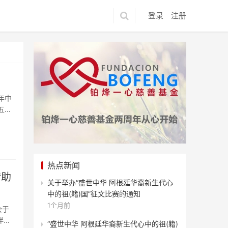
登录
注册
年中
五届
热点新闻
赞助
关于举办“盛世中华 阿根廷华裔新生代心
中的祖(籍)国”征文比赛的通知
1个月前
会于
伴双
“盛世中华 阿根廷华裔新生代心中的祖(籍)