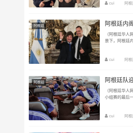
cui
阿根
阿根廷内
阿根廷
（阿根廷华人网
景下，阿根廷
道我这段时间来
cui
阿根
阿根廷队
阿根廷
（阿根廷华人网
小组赛的最后
将作为替补球员
cui
阿根