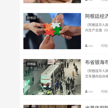
阿根廷经济
阿根廷
（阿根廷华人网
内生产总值（G
示，在供给方面
cui
阿根
布省银海
阿根廷
（阿根廷华人网
交车撞向站台候
规模救援。事故
cui
阿根