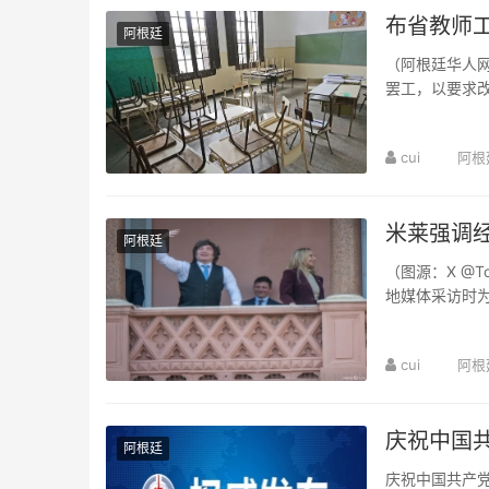
布省教师
阿根廷
（阿根廷华人网
罢工，以要求改
SUTEBA及UDO
cui
阿根
米莱强调经
阿根廷
（图源：X @T
地媒体采访时为
（+2.3%），...
cui
阿根
庆祝中国共
阿根廷
庆祝中国共产党