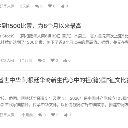
本次官方活动，与全球...
廷华人网
2天前
0
0
0
到1500比索，为8个月以来最高
be Stock）（阿根廷华人网6月30日 黄东）本周二，官方美元再次上涨5
挂牌价达到了1500比索，创下了近8个月以来的最高值。据悉，美元在
计...
廷华人网
1个月前
0
0
0
盛世中华 阿根廷华裔新生代心中的祖(籍)国”征文比
阿根廷华裔青少年及家长： 2026年是中国共产党成立105周年。
裔新生代家国情怀，传承中华文脉，以侨青视角讲好中国故事，搭建中阿
中国驻阿根...
廷华人网
1个月前
0
0
3