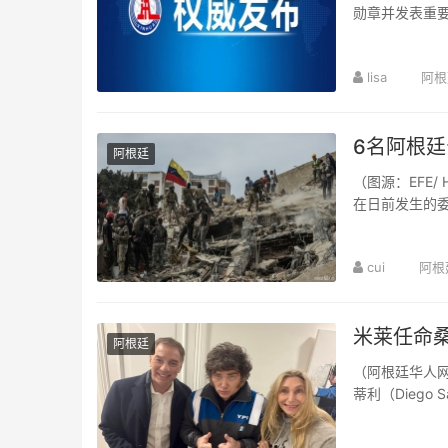
勋章并发表重要
举行。中共中央
lisa
阿根
6名阿根
阿根廷
（图源：EFE/
在日前发生的
络发布公告，其.
cui
阿根
米莱任命
阿根廷
（阿根廷华人网
蒂利（Diego
·米莱合影后，通.