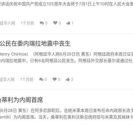
讲话庆祝中国共产党成立105周年大会将于7月1日上午10时在人民大会
总书记、国...
廷华人网
1个月前
0
0
1
廷公民在委内瑞拉地震中丧生
 Henry Chirinos）（阿根廷华人网6月29日讯 黄东）阿根廷政府本周日证
委内瑞拉地震中，已有6名阿根廷公民丧生。阿根廷外交部长基尔诺通过社
..
廷华人网
1个月前
0
0
2
桑蒂利为内阁首席
6月28日 黄东）在阿多尼辞职后，总统米莱本周日宣布任命内政部长迭戈
 Santilli）为内阁首席。当天，桑蒂利在奥利沃斯总统府邸与米莱及其妹妹
..