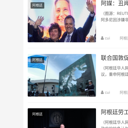
阿媒：丑
阿根廷
（图源：REUT
阿多尼因涉嫌
言就开始扩散，总
cui
阿根
联合国敦
阿根廷
（阿根廷华人网
议，重申阿根
端的最终和平解
cui
阿根
阿根廷劳
阿根廷
（阿根廷华人网