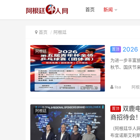
首页
新闻
首页
阿根廷
202
置顶
阿根廷
为进一步丰富旅
秋节、国庆节来
“青年杯”全侨乒
lisa
阿根
双鹿电
置顶
阿根廷
商招待会
（阿根廷华人网
布宜诺斯艾利