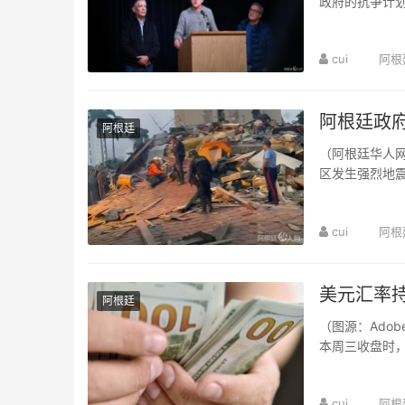
政府的抗争计
了领导委员会后
cui
阿根
阿根廷政
阿根廷
（阿根廷华人网
区发生强烈地
加斯及多个城市
cui
阿根
美元汇率持
阿根廷
（图源：Ado
本周三收盘时，
上涨了65比索，
cui
阿根