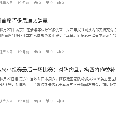
廷华人网
1个月前
0
0
0
阁首席阿多尼递交辞呈
6月27日 黄东）在涉嫌非法致富被调查、财产申报丑闻及内部支持变弱
内阁首席阿多尼于本周六向总统米莱递交了辞呈。阿多尼在辞呈中表示：“
所经历的一切。媒体的...
廷华人网
1个月前
0
0
2
迎来小组赛最后一场比赛：对阵约旦，梅西将作替补
6月27日讯 黄东）当地时间本周六，阿根廷国家队将迎来2026美加墨世
一场比赛，对阵约旦。主教练斯卡洛尼于本周五召开新闻发布会，期间证
。面对记者的提问...
廷华人网
1个月前
0
0
0