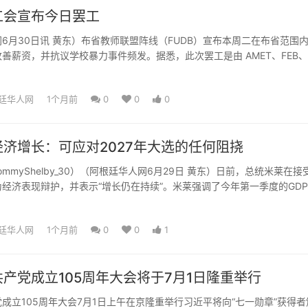
工会宣布今日罢工
6月30日讯 黄东）布省教师联盟阵线（FUDB）宣布本周二在布省范围
善薪资，并抗议学校暴力事件频发。据悉，此次罢工是由 AMET、FEB、
CBA等...
廷华人网
1个月前
0
0
0
济增长：可应对2027年大选的任何阻挠
ommyShelby_30）（阿根廷华人网6月29日 黄东）日前，总统米莱在接
经济表现辩护，并表示“增长仍在持续”。米莱强调了今年第一季度的GD
廷华人网
1个月前
0
0
1
产党成立105周年大会将于7月1日隆重举行
成立105周年大会7月1日上午在京隆重举行习近平将向“七一勋章”获得者