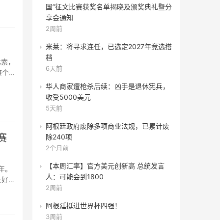
国”征文比赛获奖名单揭晓及颁奖典礼暨分
享会通知
2周前
米莱：将寻求连任，已选定2027年竞选搭
档
比索，
6天前
整个6
华人商家遭枪杀后续：凶手是退休宪兵，
收受5000美元
5天前
阿根廷政府废除多项商业法规，已累计废
赛
除240项
2个月前
【本周汇率】官方美元创新高 总统发言
人：可能会到1800
友好交
2周前
阿根廷挺进世界杯四强！
3周前