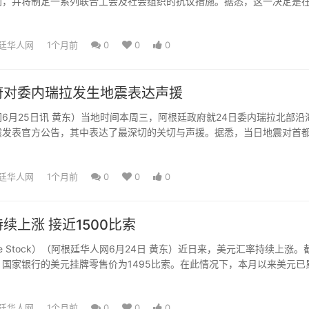
划，并将制定一系列联合工会及社会组织的抗议措施。据悉，这一决定是
宣布的，同时将组建...
廷华人网
1个月前
0
0
0
府对委内瑞拉发生地震表达声援
6月25日讯 黄东）当地时间本周三，阿根廷政府就24日委内瑞拉北部沿
震发表官方公告，其中表达了最深切的关切与声援。据悉，当日地震对首
造成了严重影响。阿...
廷华人网
1个月前
0
0
0
续上涨 接近1500比索
be Stock）（阿根廷华人网6月24日 黄东）近日来，美元汇率持续上涨。
国家银行的美元挂牌零售价为1495比索。在此情况下，本月以来美元已
涨幅4...
廷华人网
1个月前
0
0
0