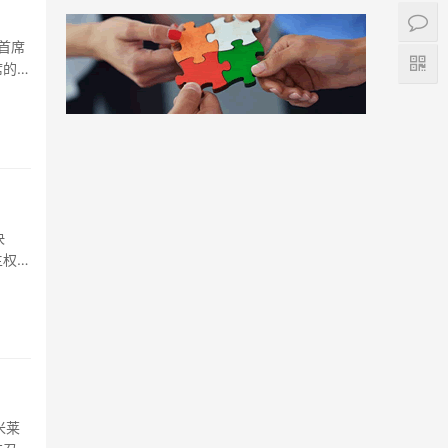
阁首席
席的传
决
主权争
米莱