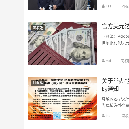
鹿电池受邀出席
lisa
阿根
官方美元达
阿根廷
（图源：Ado
国家银行的美元
月份持续走强，累
cui
阿根
关于举办“
阿根廷
的通知
尊敬的各华文学校、侨团、
为厚植海外华
流青年平台，在
lisa
阿根