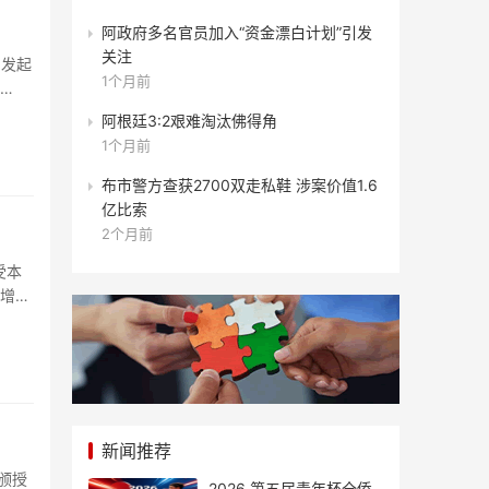
阿政府多名官员加入“资金漂白计划”引发
关注
内发起
1个月前
阿根廷3:2艰难淘汰佛得角
1个月前
布市警方查获2700双走私鞋 涉案价值1.6
亿比索
2个月前
受本
P增长
新闻推荐
颁授
2026 第五届青年杯全侨