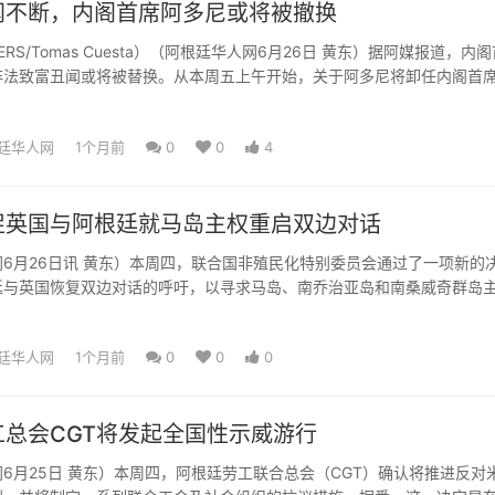
闻不断，内阁首席阿多尼或将被撤换
ERS/Tomas Cuesta）（阿根廷华人网6月26日 黄东）据阿媒报道，内
非法致富丑闻或将被替换。从本周五上午开始，关于阿多尼将卸任内阁首
...
廷华人网
1个月前
0
0
4
促英国与阿根廷就马岛主权重启双边对话
6月26日讯 黄东）本周四，联合国非殖民化特别委员会通过了一项新的
廷与英国恢复双边对话的呼吁，以寻求马岛、南乔治亚岛和南桑威奇群岛
决方案。据阿根廷外交部...
廷华人网
1个月前
0
0
0
工总会CGT将发起全国性示威游行
6月25日 黄东）本周四，阿根廷劳工联合总会（CGT）确认将推进反对