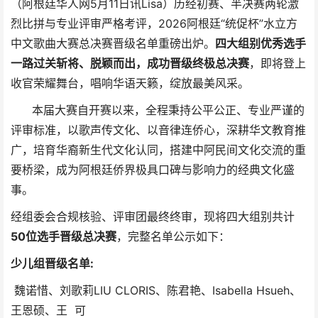
（阿根廷华人网5月11日讯Lisa）历经初赛、半决赛两轮激
烈比拼与专业评审严格考评，2026阿根廷“统促杯”水立方
中文歌曲大赛总决赛晋级名单重磅出炉。
四大组别优秀选手
一路过关斩将、脱颖而出，成功晋级终极总决赛
，即将登上
收官荣耀舞台，唱响华语天籁，绽放最美风采。
本届大赛自开赛以来，全程秉持公平公正、专业严谨的
评审标准，以歌声传文化、以音律连侨心，深耕华文教育推
广，培育华裔新生代文化认同，搭建中阿民间文化交流的重
要桥梁，成为阿根廷侨界极具口碑与影响力的经典文化盛
事。
经组委会合规核验、评审团最终终审，现将四大组别共计
50位选手晋级
总决赛
，
完整名单公示如下：
少儿组晋级名单:
魏诺惜、刘歌莉LIU CLORIS、陈君艳、Isabella Hsueh、
王恩硕、王 可