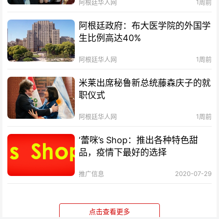
阿根廷华人网
1周前
阿根廷政府：布大医学院的外国学
生比例高达40%
阿根廷华人网
1周前
米莱出席秘鲁新总统藤森庆子的就
职仪式
阿根廷华人网
1周前
‘蕾咪’s Shop：推出各种特色甜
品，疫情下最好的选择
推广信息
2020-07-29
点击查看更多