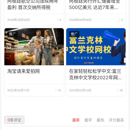
阿根廷航空公司连续两年
阿根廷央行外汇储备增至
盈利 首次交纳所得税
500亿美元 达近7年来最
高水平
2026年08月06日
3
2026年08月06日
0
推广
推广
淘宝请来爱拍网
在家轻轻松松学中文:富兰
克林中文学校2022年网校
招生啦
2022年04月11日
10
2022年02月14日
16
0
条评论
最新
最早
最热
评分最高