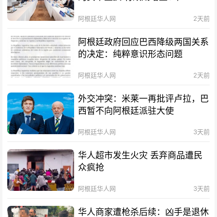
阿根廷华人网
2天前
阿根廷政府回应巴西降级两国关系
的决定：纯粹意识形态问题
阿根廷华人网
2天前
外交冲突：米莱一再批评卢拉，巴
西暂不向阿根廷派驻大使
阿根廷华人网
3天前
华人超市发生火灾 丢弃商品遭民
众疯抢
阿根廷华人网
3天前
华人商家遭枪杀后续：凶手是退休