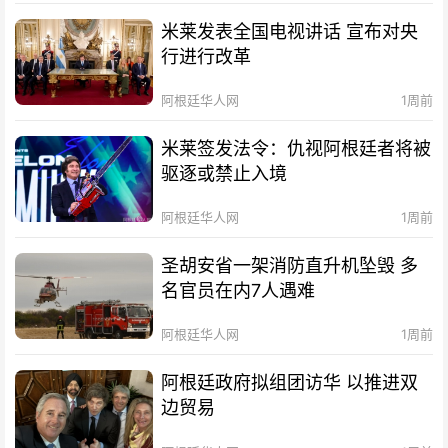
米莱发表全国电视讲话 宣布对央
行进行改革
阿根廷华人网
1周前
米莱签发法令：仇视阿根廷者将被
驱逐或禁止入境
阿根廷华人网
1周前
圣胡安省一架消防直升机坠毁 多
名官员在内7人遇难
阿根廷华人网
1周前
阿根廷政府拟组团访华 以推进双
边贸易