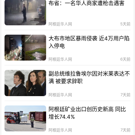
布省：一名华人商家遭枪击遇害
阿根廷华人网
5天前
大布市地区暴雨侵袭 近4万用户陷
入停电
阿根廷华人网
6天前
副总统维拉鲁埃尔因对米莱表达不
满 被要求辞职
阿根廷华人网
7天前
阿根廷矿业出口创历史新高 同比
增长74.4%
阿根廷华人网
7天前