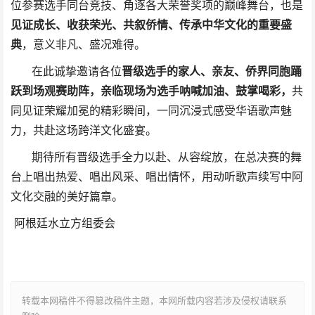
位参赛选手同台竞技、角逐各大荣誉奖项的巅峰舞台，也是
见证成长、收获荣光、共叙侨情、传承中华文化的重要盛
典
，意义非凡、盛况难得。
在此诚挚邀请各位
晋级选手的家人、亲友、侨界同胞踊
跃到场观赛助阵，亲临现场为选手呐喊加油、鼓掌喝彩，
共
同见证荣耀加冕的精彩瞬间，一同沉浸式感受华语歌声魅
力，共赴这场跨洋文化盛宴。
期待所有晋级选手全力以赴、从容绽放，在总决赛的舞
台上唱出热爱、唱出风采、唱出情怀，用动听歌声续写中阿
文化交融的美好篇章。
阿根廷水立方组委会
转载本网稿件不得篡改稿件主题，本网所载内容若涉及侵权请联系