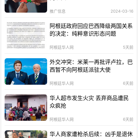
推广信息
2024-03-16
阿根廷政府回应巴西降级两国关系
的决定：纯粹意识形态问题
阿根廷华人网
5天前
外交冲突：米莱一再批评卢拉，巴
西暂不向阿根廷派驻大使
阿根廷华人网
6天前
华人超市发生火灾 丢弃商品遭民
众疯抢
阿根廷华人网
6天前
华人商家遭枪杀后续：凶手是退休