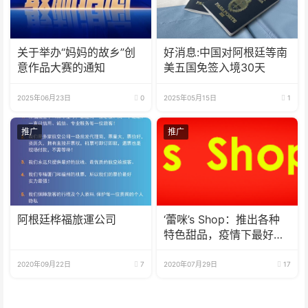
关于举办“妈妈的故乡”创
好消息:中国对阿根廷等南
意作品大赛的通知
美五国免签入境30天
2025年06月23日
0
2025年05月15日
1
推广
推广
阿根廷桦福旅運公司
‘蕾咪’s Shop：推出各种
特色甜品，疫情下最好的
选择
2020年09月22日
7
2020年07月29日
17