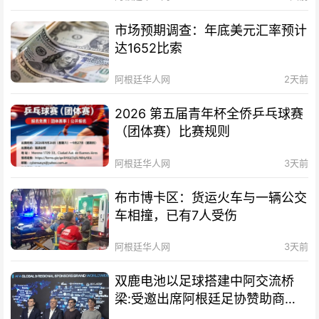
市场预期调查：年底美元汇率预计
达1652比索
阿根廷华人网
2天前
2026 第五届青年杯全侨乒乓球赛
（团体赛）比赛规则
阿根廷华人网
3天前
布市博卡区：货运火车与一辆公交
车相撞，已有7人受伤
阿根廷华人网
3天前
双鹿电池以足球搭建中阿交流桥
梁:受邀出席阿根廷足协赞助商招
待会！