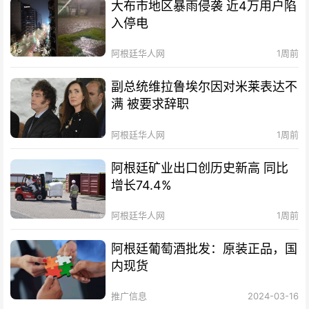
大布市地区暴雨侵袭 近4万用户陷
入停电
阿根廷华人网
1周前
副总统维拉鲁埃尔因对米莱表达不
满 被要求辞职
阿根廷华人网
1周前
阿根廷矿业出口创历史新高 同比
增长74.4%
阿根廷华人网
1周前
阿根廷葡萄酒批发：原装正品，国
内现货
推广信息
2024-03-16