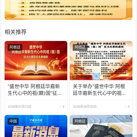
相关推荐
阿根廷
阿根廷
“盛世中华 阿根廷华裔新
关于举办“盛世中华 阿根
生代心中的祖(籍)国”征文
廷华裔新生代心中的祖
比赛获奖名单揭晓及颁奖
(籍)国”征文比赛的通知
典礼暨分享会通知
2026年07月23日
3
2026年06月30日
3
中国
阿根廷