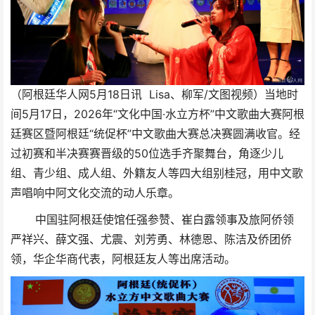
（阿根廷华人网5月18日讯 Lisa、柳军/文图视频）当地时
间5月17日，2026年“文化中国·水立方杯”中文歌曲大赛阿根
廷赛区暨阿根廷“统促杯”中文歌曲大赛总决赛圆满收官。经
过初赛和半决赛赛晋级的50位选手齐聚舞台，角逐少儿
组、青少组、成人组、外籍友人等四大组别桂冠，用中文歌
声唱响中阿文化交流的动人乐章。
中国驻阿根廷使馆任强参赞、崔白露领事及旅阿侨领
严祥兴、薛文强、尤震、刘芳勇
、林德恩
、
陈洁
及侨团侨
领，华企华商代表，阿根廷友人等出席活动。