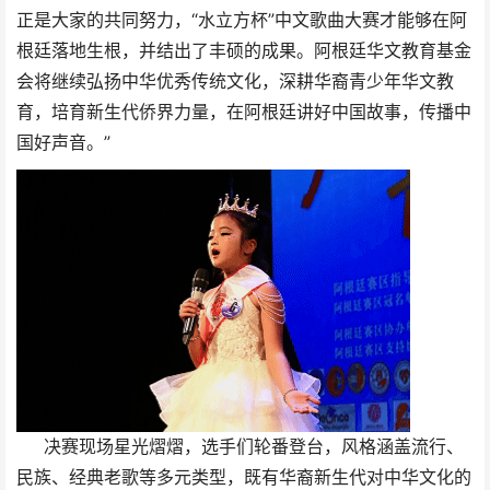
正是大家的共同努力，“水立方杯”中文歌曲大赛才能够在阿
根廷落地生根，并结出了丰硕的成果。阿根廷华⽂教育基⾦
会将继续弘扬中华优秀传统⽂化，深耕华裔⻘少年华⽂教
育，培育新⽣代侨界⼒量，在阿根廷讲好中国故事，传播中
国好声⾳。”
决赛现场星光熠熠，选手们轮番登台，风格涵盖流行、
民族、经典老歌等多元类型，既有华裔新生代对中华文化的